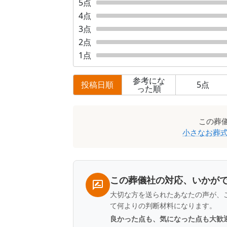
5
点
4
点
3
点
2
点
1
点
参考にな
投稿日順
5
点
った順
口
この
葬
コ
小さなお葬式
ミ
一
覧
この葬儀社の対応、いかが
大切な方を送られたあなたの声が、
て何よりの判断材料になります。
良かった点も、気になった点も大歓