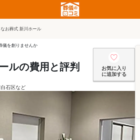
さなお葬式 新川ホール
葬儀を創りませんか
ホールの費用と評判
お気に入り
に追加する
市白石区
など