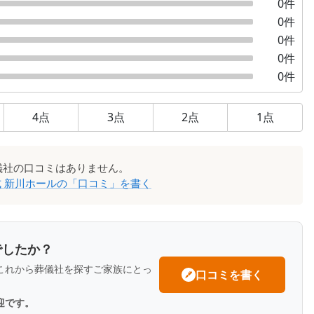
0
件
0
件
0
件
0
件
0
件
4
点
3
点
2
点
1
点
儀社
の口コミはありません。
 新川ホール
の「口コミ」を書く
でしたか？
これから葬儀社を探すご家族にとっ
口コミを書く
迎です。