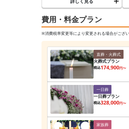
詳しく見る
費用・料金プラン
※消費税率変更等により変更される場合がござ
直葬・火葬式
火葬式プラン
174,900
税込
円〜
一日葬
一日葬プラン
328,000
税込
円〜
家族葬