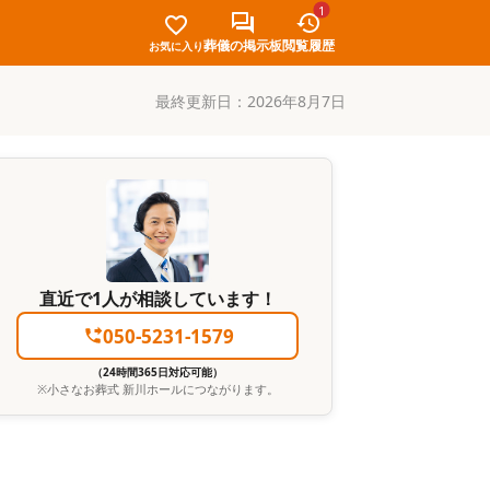
1
葬儀の掲示板
閲覧履歴
お気に入り
最終更新日：
2026年8月7日
直近で1人が相談しています！
050-5231-1579
（24時間365日対応可能）
※
小さなお葬式 新川ホール
につながります。