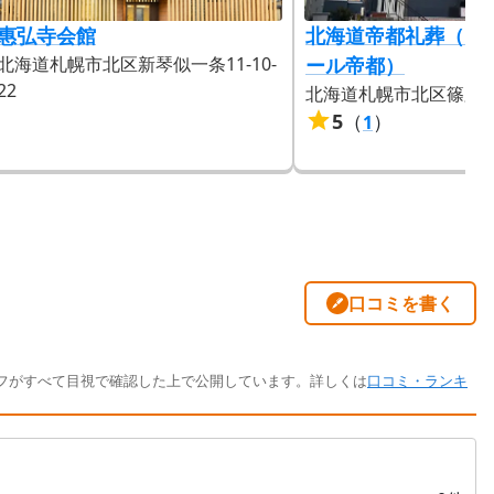
惠弘寺会館
北海道帝都礼葬（フ
北海道札幌市北区新琴似一条11-10-
ール帝都）
22
北海道札幌市北区篠路14-
5
（
）
1
口コミを書く
フがすべて目視で確認した上で公開しています。詳しくは
口コミ・ランキ