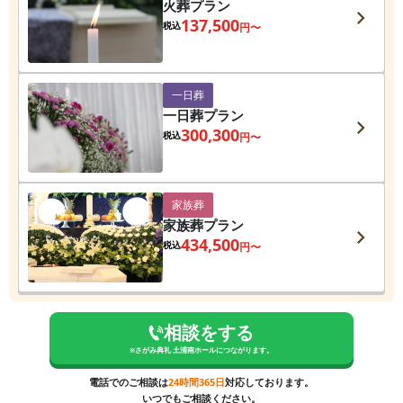
火葬プラン
137,500
税込
円〜
一日葬
一日葬プラン
300,300
税込
円〜
家族葬
家族葬プラン
434,500
税込
円〜
相談をする
※
さがみ典礼 土浦南ホール
につながります。
電話でのご相談は
24時間365日
対応しております。
いつでもご相談ください。