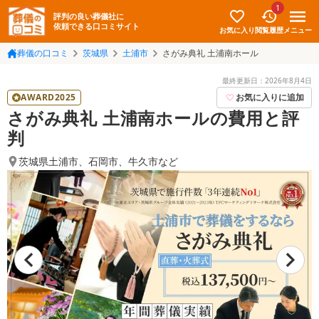
1
評判の良い葬儀社に
依頼できる口コミサイト
お気に入り
メニュー
閲覧履歴
葬儀の口コミ
茨城県
土浦市
さがみ典礼 土浦南ホール
最終更新日：
2026年8月4日
AWARD2025
お気に入りに追加
さがみ典礼 土浦南ホールの費用と評
判
茨城県土浦市
、
石岡市
、
牛久市
など