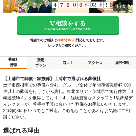
1
/
5
相談をする
※
さがみ典礼 土浦南ホール
につながります。
電話でのご相談は
24時間365日
対応しております。
いつでもご相談ください。
葬儀社
費用
口コミ
アクセス
施設情報
情報
プラン
【土浦市で葬儀・家族葬】土浦市で選ばれる葬儀社
土浦市西根南での葬儀を含む、グループ全体で年間葬儀実績47,000
件以上の葬儀を行うさがみ典礼。東北エリア・茨城県で施行件数「3
年連続No1」を獲得しております。経験豊富なスタッフと1級葬祭デ
ィレクターが、希望や予算に合わせた葬儀をお手伝いいたします。
24時間365日いつでもご対応。ご心配なことがあればお気軽にご相
談ください。
選ばれる理由