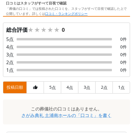
口コミはスタッフがすべて目視で確認
「葬儀の口コミ」では投稿された口コミを、スタッフがすべて目視で確認した上で
公開しています。詳しくは
口コミ・ランキングポリシー
★★★★★
★★★★★
総合評価
0
5
点
0
件
4
点
0
件
3
点
0
件
2
点
0
件
1
点
0
件
投稿日順
5
4
3
2
1
点
点
点
点
点
口
この
葬儀社
の口コミはありません。
コ
さがみ典礼 土浦南ホール
の「口コミ」を書く
ミ
一
覧