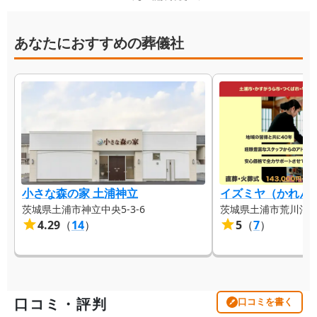
あなたにおすすめの葬儀社
小さな森の家 土浦神立
イズミヤ（かれん
茨城県土浦市神立中央5-3-6
茨城県土浦市荒川沖4
4.29
（
14
）
5
（
7
）
口コミ・評判
口コミを書く