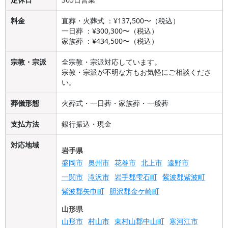
料金
直葬・火葬式 ：¥137,500〜（税込）
一日葬 ：¥300,300〜（税込）
家族葬 ：¥434,500〜（税込）
宗教・宗派
全宗教・宗派対応しています。
宗教・宗派が不明な方もお気軽にご相談くださ
い。
葬儀形態
火葬式・一日葬・家族葬・一般葬
支払方法
銀行振込・現金
対応地域
岩手県
盛岡市
奥州市
花巻市
北上市
遠野市
一関市
滝沢市
岩手郡雫石町
紫波郡紫波町
紫波郡矢巾町
胆沢郡金ケ崎町
山形県
山形市
村山市
東村山郡中山町
寒河江市