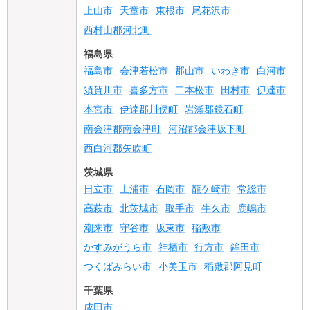
上山市
天童市
東根市
尾花沢市
西村山郡河北町
福島県
福島市
会津若松市
郡山市
いわき市
白河市
須賀川市
喜多方市
二本松市
田村市
伊達市
本宮市
伊達郡川俣町
岩瀬郡鏡石町
南会津郡南会津町
河沼郡会津坂下町
西白河郡矢吹町
茨城県
日立市
土浦市
石岡市
龍ケ崎市
常総市
高萩市
北茨城市
取手市
牛久市
鹿嶋市
潮来市
守谷市
坂東市
稲敷市
かすみがうら市
神栖市
行方市
鉾田市
つくばみらい市
小美玉市
稲敷郡阿見町
千葉県
成田市