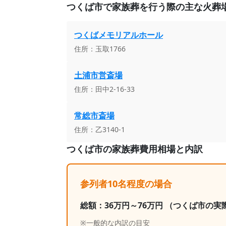
つくば市
で家族葬を行う際の主な火葬
つくばメモリアルホール
住所：
玉取1766
土浦市営斎場
住所：
田中2-16-33
常総市斎場
住所：
乙3140-1
つくば市
の家族葬費用相場と内訳
参列者10名程度の場合
総額：
36
万円～
76
万円
（つくば市の実
※一般的な内訳の目安