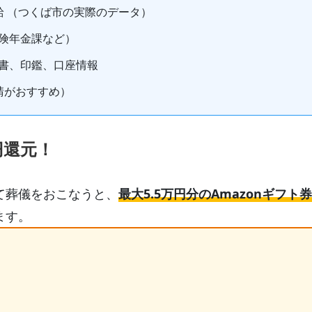
給
（つくば市の実際のデータ）
険年金課など）
書、印鑑、口座情報
請がおすすめ）
円還元！
て葬儀をおこなうと、
最大5.5万円分のAmazonギフト券
ます。