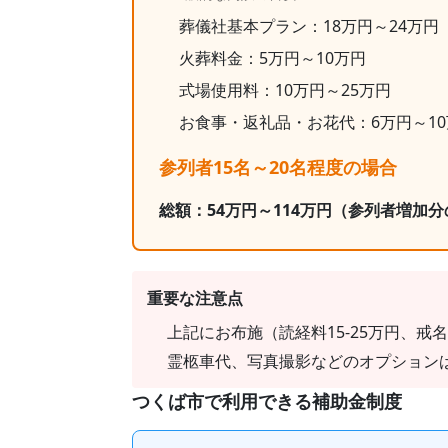
葬儀社基本プラン：
18
万円～
24
万円
火葬料金：
5
万円～
10
万円
式場使用料：10万円～25万円
お食事・返礼品・お花代：
6
万円～
10
参列者15名～20名程度の場合
総額：
54
万円～
114
万円
（参列者増加分
重要な注意点
上記にお布施（読経料15-25万円、戒名
霊柩車代、写真撮影などのオプション
つくば市
で利用できる補助金制度