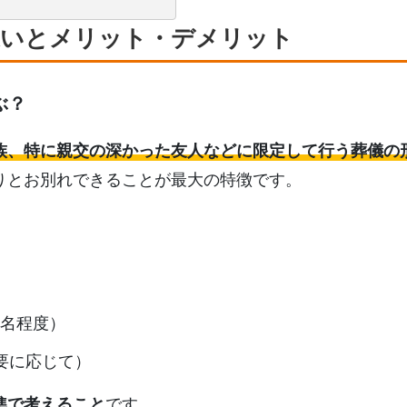
違いとメリット・デメリット
ぶ？
族、特に親交の深かった友人などに限定して行う葬儀の
りとお別れできることが最大の特徴です。
3名程度）
要に応じて）
準で考えること
です。