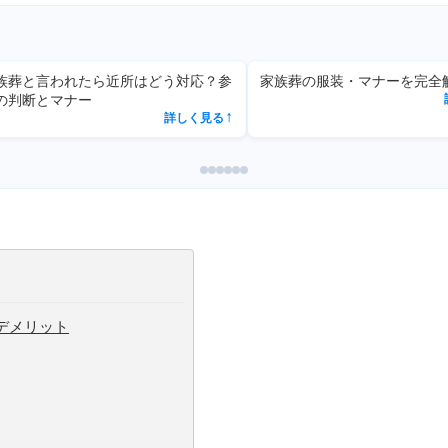
葬の服装・マナーを完全解説
家族葬の相場｜費用内訳と安く
詳しく見る
の方法【2025年最新】
↗
詳
デメリット