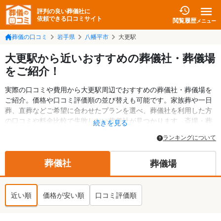
評判の良い葬儀社に
依頼できる口コミサイト
閲覧履歴
メニュー
葬儀の口コミ
岩手県
八幡平市
大更駅
大更駅から近いおすすめの葬儀社・葬儀場
をご紹介！
実際の口コミや費用から大更駅周辺でおすすめの葬儀社・葬儀場を
ご紹介。価格や口コミ評価順の並び替えも可能です。家族葬や一日
葬、直葬などご希望に合わせたプランを選べ、葬儀社を利用した方
の口コミや料金比較で失敗しない葬儀社が見つかります。斎場・葬
続きを見る
儀場の情報も検索可能。八幡平市の葬儀情報や給付金についての情
ランキングについて
報も掲載しています。24時間の相談受付で深夜・早朝でも対応可能
です。
葬儀社
葬儀場
近い順
価格が安い順
口コミ評価順