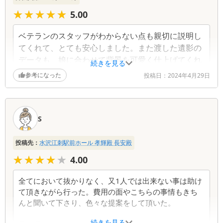
★★★★★
★★★★★
5.00
ベテランのスタッフがわからない点も親切に説明し
てくれて、とても安心しました。また渡した遺影の
データも、娘に合わせて背景を可愛く仕上げてくれ
続きを見る
ました。
参考になった
投稿日：
2024年4月29日
S
投稿先：
水沢江刺駅前ホール 孝輝殿 長安殿
★★★★★
★★★★★
4.00
全てにおいて抜かりなく、又1人では出来ない事は助け
て頂きながら行った。費用の面やこちらの事情もきち
んと聞いて下さり、色々な提案をして頂いた。
続きを見る