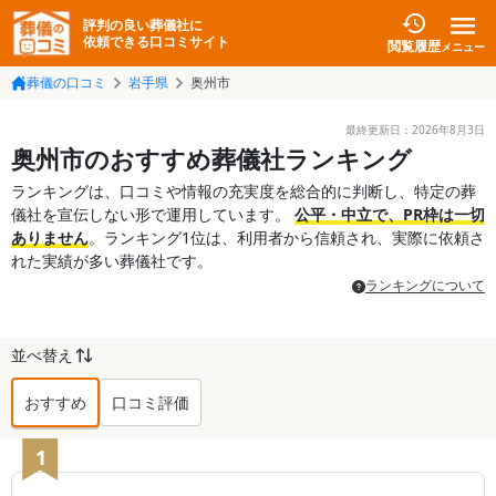
評判の良い葬儀社に
依頼できる口コミサイト
閲覧履歴
メニュー
葬儀の口コミ
岩手県
奥州市
最終更新日：
2026年8月3日
奥州市のおすすめ葬儀社ランキング
ランキングは、口コミや情報の充実度を総合的に判断し、特定の葬
儀社を宣伝しない形で運用しています。
公平・中立で、PR枠は一切
ありません
。ランキング1位は、利用者から信頼され、実際に依頼さ
れた実績が多い葬儀社です。
ランキングについて
並べ替え
おすすめ
口コミ評価
奥州市
の葬儀社ランキング TOP
23
1