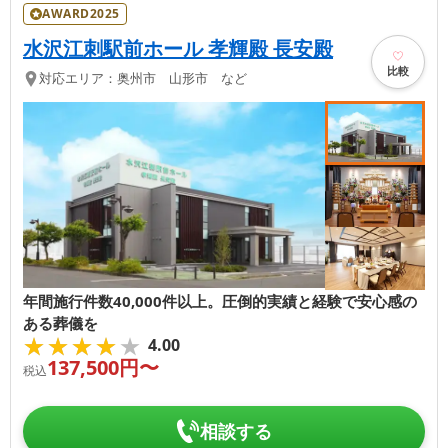
AWARD2025
水沢江刺駅前ホール 孝輝殿 長安殿
比較
対応エリア：
奥州市 山形市 など
年間施行件数40,000件以上。圧倒的実績と経験で安心感の
ある葬儀を
★★★★★
★★★★★
4.00
137,500
円〜
税込
相談する