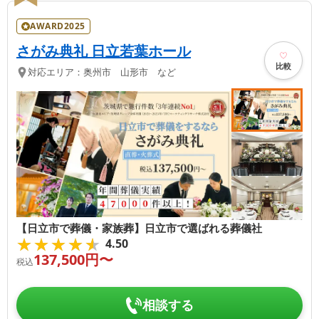
AWARD2025
さがみ典礼 日立若葉ホール
比較
対応エリア：
奥州市 山形市 など
【日立市で葬儀・家族葬】日立市で選ばれる葬儀社
★★★★★
★★★★★
4.50
137,500
円〜
税込
相談する