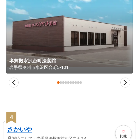
孝輝殿水沢台町法宴館
岩手県
奥州市
水沢区台町5-101
4
さかいや
比較
対応エリア：
岩手県
奥州市
前沢区向田2-4