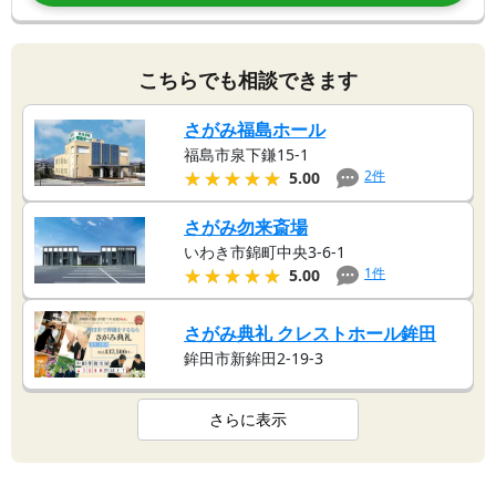
こちらでも相談できます
さがみ福島ホール
福島市泉下鎌15-1
★★★★★
★★★★★
2
件
5.00
さがみ勿来斎場
いわき市錦町中央3-6-1
★★★★★
★★★★★
1
件
5.00
さがみ典礼 クレストホール鉾田
鉾田市新鉾田2-19-3
さらに表示