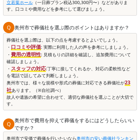
立若葉ホール
（一日葬プラン税込300,300円〜）などがありま
す。口コミや費用などを参考にして選びましょう。
Q
奥州市で葬儀社を選ぶ際のポイントはありますか？
葬儀社を選ぶ際は、以下の点を考慮するとよいでしょう。
口コミや評価
・
: 実際に利用した人の声を参考にしましょう。
費用の透明性
・
: 見積もりの詳細を確認し、追加費用について
確認しましょう。
スタッフの対応
・
:丁寧に接してくれるか、対応の柔軟性など
を電話で話してみて判断しましょう。
23
奥州市では、様々な規模や形式の葬儀に対応できる葬儀社が
社
あります。（※自社調べ）
故人や遺族の希望に合わせて、適切な葬儀社を選ぶことが大切で
す。
奥州市で費用を抑えて葬儀をするにはどうしたらいい
Q
ですか？
奥州市で安価で葬儀を行いたいなら
奥州市の安い葬儀社ランキン