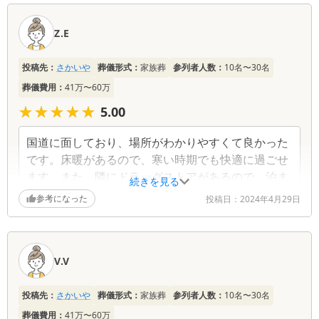
口
コ
Z.E
ミ
一
投稿先：
さかいや
葬儀形式：
家族葬
参列者人数：
10名〜30名
覧
葬儀費用：
41万〜60万
★★★★★
★★★★★
5.00
国道に面しており、場所がわかりやすくて良かった
です。床暖があるので、寒い時期でも快適に過ごせ
ます。また、隣にドラッグストアがあるので、泊ま
続きを見る
りがけでも安心
参考になった
投稿日：
2024年4月29日
V.V
投稿先：
さかいや
葬儀形式：
家族葬
参列者人数：
10名〜30名
葬儀費用：
41万〜60万