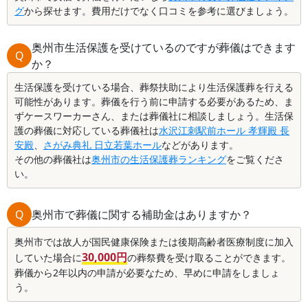
グ
から探せます。費用だけでなく口コミを参考に選びましょう。
奥州市生活保護を受けているのですが葬儀はできます
Q
か？
生活保護を受けている場合、葬祭扶助により生活保護葬を行える
可能性があります。葬儀を行う前に申請する必要があるため、ま
ずケースワーカーさん、または葬儀社に相談しましょう。生活保
護の葬儀に対応している葬儀社は
水沢江刺駅前ホール 孝輝殿 長
安殿
、
さがみ典礼 日立若葉ホール
などがあります。
その他の葬儀社は
奥州市の生活保護葬ランキング
をご覧くださ
い。
Q
奥州市で葬儀に関する補助金はありますか？
奥州市では故人が国民健康保険または後期高齢者医療制度に加入
30,000円
していた場合に
の葬祭費を受け取ることができます。
葬儀から2年以内の申請が必要なため、早めに申請をしましょ
う。