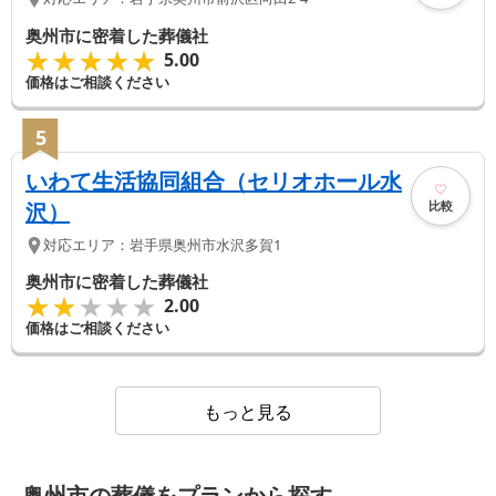
奥州市に密着した葬儀社
★★★★★
★★★★★
5.00
価格はご相談ください
5
いわて生活協同組合（セリオホール水
比較
沢）
対応エリア：
岩手県
奥州市
水沢多賀1
奥州市に密着した葬儀社
★★★★★
★★★★★
2.00
価格はご相談ください
もっと見る
奥州市の葬儀をプランから探す