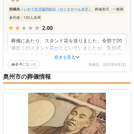
投稿先：
いわて生活協同組合（セリオホール水沢）
葬儀形式：
一般葬
今回、本当に力になって頂いた。葬儀までの事だけで
参列者：
100
人未満
なく、位牌も新しくしたり、初盆用の返礼品や提灯等
も、色々選んで頂いた。1人で心細かったが、本当に良
★★★★★
★★★★★
2.00
くして頂いて感謝でいっぱい。自分の出来る範囲で、
満足のいくように出来て良かった。
葬儀にあたり、スタンド花を送りました。全部で20
個近くのスタンド花がとどいていましたが、告別式
当日飾られたスタンド花は四つのみで他は葬儀の最
続きを見る
中に会場の裏でバラされて、参列した方へ配られて
参考になった
投稿日：
2022年8月2日
いました。花を送った方はどのような花が届いたか
奥州市の葬儀情報
自分の目で確認したかったと思いますし、葬儀会場
を彩るために送っているのに葬儀が終わる前にバラ
すのはどうかと思いました。