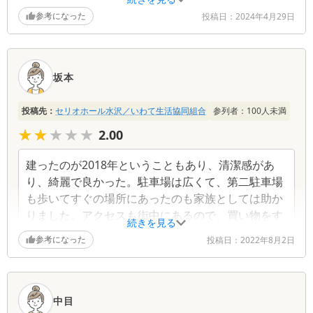
電話受付では、何から伺ったら良いかも分からなかっ
参考になった
たが、1つ1つ確認しながら答えて頂き、手配も早かっ
投稿日：
2024年4月29日
た。お迎えで、分からない事を質問した時も、丁寧に
答えて頂いた。
坂本
打合せでは、大変丁寧に、何度か変更や迷いもあった
が、答えて下さり、納得のいくものだった。
投稿先：
セリオホール水沢／いわて生活協同組合
参列者：
100
人未満
葬儀は、全て教えて頂いた様に出来て良かった。お寺
★★★★★
★★★★★
2.00
さんも実家の寺だったので、気心が知れていて助けて
頂いた。進行も準備もしっかりとして頂いた。
建ったのが2018年ということもあり、清潔感があ
り、綺麗で良かった。駐車場は広くて、第二駐車場
担当の方が、テキパキと動いて下さった。葬儀と直接
も歩いてすぐの場所にあったのも家族としては助か
関係ない話もしたが、それによってより身近に感じら
りました。アクセスも街中にあるので、買い物をす
れ、信頼が深まった。1人で行うには、広いお部屋を用
続きを見る
るにも困らず、火葬場も近く、親戚も集まりやすい
意して頂いたが、何から何まで揃っていて素晴らしい
参考になった
投稿日：
2022年8月2日
と思った。供花は、綺麗に飾って頂いた。
場所だったと思います。
予算と希望の中から、色々と選んで頂き、返礼品を決
める事が出来た。割引があったり、積み立てていた分
中目
も費用に回す事が出来て良かった。