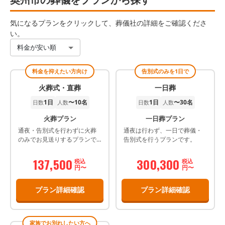
気になるプランをクリックして、葬儀社の詳細をご確認くださ
い。
料金が安い順
料金を抑えたい方向け
告別式のみを1日で
火葬式・直葬
一日葬
1日
〜10名
1日
〜30名
日数
人数
日数
人数
火葬プラン
一日葬プラン
通夜・告別式を行わずに火葬
通夜は行わず、一日で葬儀・
のみでお見送りするプランで
告別式を行うプランです。
す。
137,500
300,300
税込
税込
円〜
円〜
プラン詳細確認
プラン詳細確認
家族でお別れしたい方へ