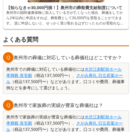
【知らなきゃ30,000円損！】奥州市の葬祭費支給制度について
奥州市の国民健康保険に加入している方が亡くなった場合、葬儀をしてか
ら2年以内に申請をすれば、葬祭費として30,000円を受取ることができま
す。 逆に申請しないと、せっかく受け取れるはずだったものが受取れなく
なってしまいます。 そんなことにならないよう、この記事では申請方法な
ど詳しく解説します。
よくある質問
Q
奥州市の葬儀に対応している葬儀社はどこですか？
奥州市での葬儀に対応している葬儀社には
水沢江刺駅前ホール
孝輝殿 長安殿
（税込137,500円〜）、
さがみ典礼 日立若葉ホー
ル
（税込137,500円〜）などがあります。口コミや費用、葬儀事
例などを参考にして選びましょう。
Q
奥州市で家族葬の実績が豊富な葬儀社は？
奥州市で家族葬の実績が豊富な葬儀社には
水沢江刺駅前ホール
孝輝殿 長安殿
（税込137,500円〜）、
さがみ典礼 日立若葉ホー
ル
（税込137,500円〜）などがあります。口コミや費用、葬儀事