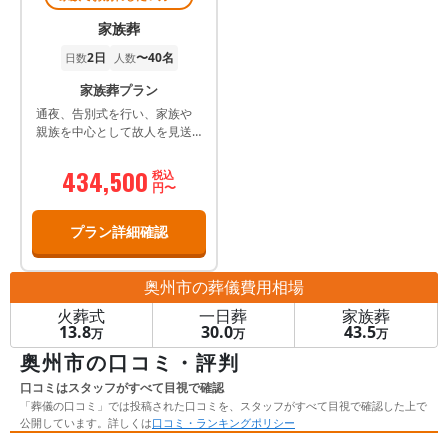
家族葬
2日
〜40名
日数
人数
家族葬プラン
通夜、告別式を行い、家族や
親族を中心として故人を見送
るプランです。
434,500
税込
円〜
プラン詳細確認
奥州市
の葬儀費用相場
火葬式
一日葬
家族葬
13.8
30.0
43.5
万
万
万
奥州市の口コミ・評判
口コミはスタッフがすべて目視で確認
「葬儀の口コミ」では投稿された口コミを、スタッフがすべて目視で確認した上で
公開しています。詳しくは
口コミ・ランキングポリシー