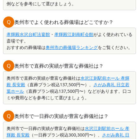
例などを参考にして選びましょう。
Q
奥州市でよく使われる葬儀場はどこですか？
孝輝殿水沢台町法宴館
・
孝輝殿江刺南町会館
がよく使われている
斎場です。
おすすめの葬儀場は
奥州市の葬儀場ランキング
をご覧ください。
Q
奥州市で直葬の実績が豊富な葬儀社は？
奥州市で直葬の実績が豊富な葬儀社は
水沢江刺駅前ホール 孝輝
殿 長安殿
（直葬プラン税込137,500円〜）、
さがみ典礼 日立若
葉ホール
（直葬プラン税込137,500円〜）などがあります。口コ
ミや費用などを参考にして選びましょう。
Q
奥州市で一日葬の実績が豊富な葬儀社は？
奥州市で一日葬の実績が豊富な葬儀社は
水沢江刺駅前ホール 孝
輝殿 長安殿
（一日葬プラン税込300,300円〜）、
さがみ典礼 日