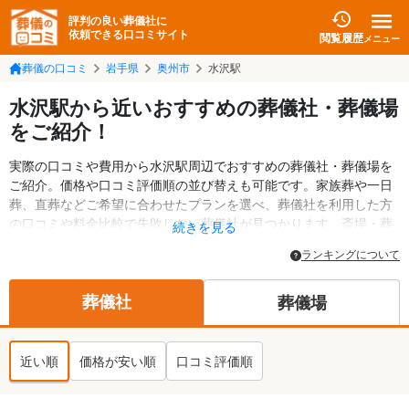
評判の良い葬儀社に
依頼できる口コミサイト
閲覧履歴
メニュー
葬儀の口コミ
岩手県
奥州市
水沢駅
水沢駅から近いおすすめの葬儀社・葬儀場
をご紹介！
実際の口コミや費用から水沢駅周辺でおすすめの葬儀社・葬儀場を
ご紹介。価格や口コミ評価順の並び替えも可能です。家族葬や一日
葬、直葬などご希望に合わせたプランを選べ、葬儀社を利用した方
の口コミや料金比較で失敗しない葬儀社が見つかります。斎場・葬
続きを見る
儀場の情報も検索可能。奥州市の葬儀情報や給付金についての情報
ランキングについて
も掲載しています。24時間の相談受付で深夜・早朝でも対応可能で
す。
葬儀社
葬儀場
近い順
価格が安い順
口コミ評価順