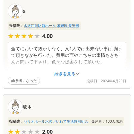
S
投稿先：
水沢江刺駅前ホール 孝輝殿 長安殿
★★★★★
★★★★★
4.00
全てにおいて抜かりなく、又1人では出来ない事は助け
て頂きながら行った。費用の面やこちらの事情もきち
んと聞いて下さり、色々な提案をして頂いた。
続きを見る
電話受付では、何から伺ったら良いかも分からなかっ
参考になった
たが、1つ1つ確認しながら答えて頂き、手配も早かっ
投稿日：
2024年4月29日
た。お迎えで、分からない事を質問した時も、丁寧に
答えて頂いた。
坂本
打合せでは、大変丁寧に、何度か変更や迷いもあった
が、答えて下さり、納得のいくものだった。
投稿先：
セリオホール水沢／いわて生活協同組合
参列者：
100
人未満
葬儀は、全て教えて頂いた様に出来て良かった。お寺
★★★★★
★★★★★
2.00