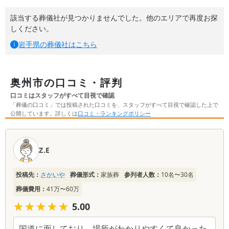
該当する葬儀社が見つかりませんでした。他のエリアで再度お探
しください。
岩手県
の葬儀社はこちら
奥州市の口コミ・評判
口コミはスタッフがすべて目視で確認
「葬儀の口コミ」では投稿された口コミを、スタッフがすべて目視で確認した上で
公開しています。詳しくは
口コミ・ランキングポリシー
口
コ
Z.E
ミ
一
投稿先：
さかいや
葬儀形式：
家族葬
参列者人数：
10名〜30名
覧
葬儀費用：
41万〜60万
★★★★★
★★★★★
5.00
国道に面しており、場所がわかりやすくて良かった