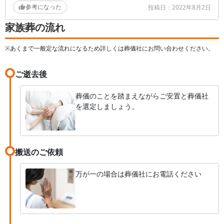
中に会場の裏でバラされて、参列した方へ配られて
参考になった
投稿日：
2022年8月2日
いました。花を送った方はどのような花が届いたか
家族葬の流れ
自分の目で確認したかったと思いますし、葬儀会場
を彩るために送っているのに葬儀が終わる前にバラ
※あくまで一般定な流れになるため詳しくは葬儀社にお問い合わせください。
すのはどうかと思いました。
ご逝去後
葬儀のことを踏まえながらご安置と葬儀社
を選定しましょう。
搬送のご依頼
万が一の場合は葬儀社にお電話ください