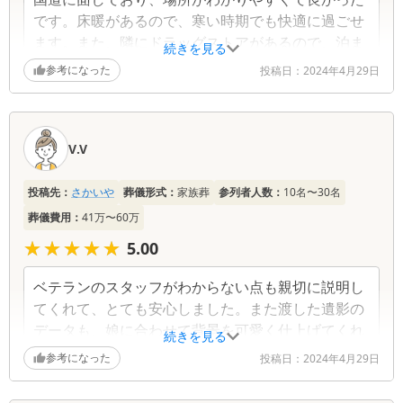
です。床暖があるので、寒い時期でも快適に過ごせ
ます。また、隣にドラッグストアがあるので、泊ま
続きを見る
りがけでも安心
参考になった
投稿日：
2024年4月29日
V.V
投稿先：
さかいや
葬儀形式：
家族葬
参列者人数：
10名〜30名
葬儀費用：
41万〜60万
★★★★★
★★★★★
5.00
ベテランのスタッフがわからない点も親切に説明し
てくれて、とても安心しました。また渡した遺影の
データも、娘に合わせて背景を可愛く仕上げてくれ
続きを見る
ました。
参考になった
投稿日：
2024年4月29日