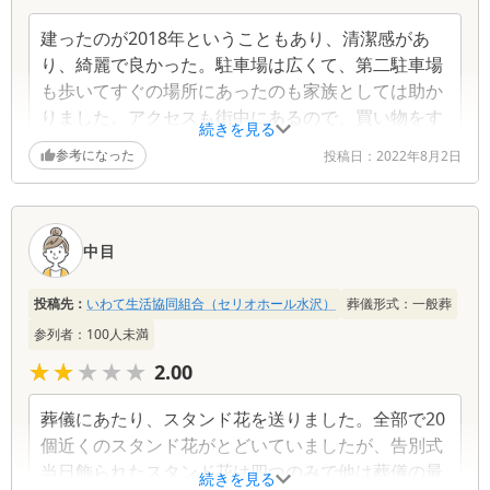
さんも実家の寺だったので、気心が知れていて助けて
頂いた。進行も準備もしっかりとして頂いた。
建ったのが2018年ということもあり、清潔感があ
り、綺麗で良かった。駐車場は広くて、第二駐車場
担当の方が、テキパキと動いて下さった。葬儀と直接
も歩いてすぐの場所にあったのも家族としては助か
関係ない話もしたが、それによってより身近に感じら
りました。アクセスも街中にあるので、買い物をす
れ、信頼が深まった。1人で行うには、広いお部屋を用
続きを見る
るにも困らず、火葬場も近く、親戚も集まりやすい
意して頂いたが、何から何まで揃っていて素晴らしい
参考になった
投稿日：
2022年8月2日
と思った。供花は、綺麗に飾って頂いた。
場所だったと思います。
予算と希望の中から、色々と選んで頂き、返礼品を決
める事が出来た。割引があったり、積み立てていた分
中目
も費用に回す事が出来て良かった。
投稿先：
いわて生活協同組合（セリオホール水沢）
葬儀形式：
一般葬
今回、本当に力になって頂いた。葬儀までの事だけで
参列者：
100
人未満
なく、位牌も新しくしたり、初盆用の返礼品や提灯等
も、色々選んで頂いた。1人で心細かったが、本当に良
★★★★★
★★★★★
2.00
くして頂いて感謝でいっぱい。自分の出来る範囲で、
満足のいくように出来て良かった。
葬儀にあたり、スタンド花を送りました。全部で20
個近くのスタンド花がとどいていましたが、告別式
当日飾られたスタンド花は四つのみで他は葬儀の最
続きを見る