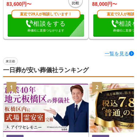
比較
83,600
円〜
88,000
円〜
直近で29人が相談しています！
直近で2人が相談
相談をする
相談
葬儀社に直接つながります
葬儀社に直接つ
一覧を見る
東京都
一日葬が安い葬儀社ランキング
1
2