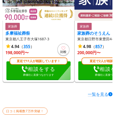
家族葬
家族葬
多摩福祉葬祭
家族葬のそうえん
東京都八王子市大塚1687-3
東京都日野市東豊田4-17
4.94
（
355
）
4.98
（
857
）
比較
198,000
円〜
200,000
円〜
直近で11人が相談しています！
直近で2人が相談
相談をする
相談
葬儀社に直接つながります
葬儀社に直接つ
一覧を見る
口コミ掲載数7万件突破！