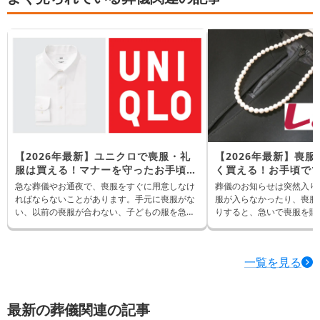
【2026年最新】ユニクロで喪服・礼
【2026年最新】喪
服は買える！マナーを守ったお手頃な
く買える！お手頃で
略喪服を紹介
イテムを紹介【靴・小
急な葬儀やお通夜で、喪服をすぐに用意しなけ
葬儀のお知らせは突然入り
ればならないことがあります。手元に喪服がな
服が入らなかったり、喪服
い、以前の喪服が合わない、子どもの服を急い
りすると、急いで喪服を購
でそろえたいというとき、身近なユニクロで準
せん。 そんなときに候補になるのが「しまむ
備できたら便利ですよね。 ユニクロでは、ブラ
ら」です。しまむらでは、
ックフォーマル専用の喪服は基本的に扱ってい
や黒のスーツ、パンプス、
一覧を見る
ませんが、黒のジャケットやパンツ、スカー
さなど、葬儀に使いやすい
ト、白シャツなどを組み合わせることで、通夜
価格で探せます。 ただし、葬儀の場では「黒け
や平服指定の場面に使いやすい略喪服をそろえ
れば何でもよい」というわ
られます。 ただし、ユニクロの服は喪服専用で
安くそろえる場合でも、マ
最新の葬儀関連の記事
はないため、「葬儀で着てもマナー違反になら
い服装を選ぶことが大切です。 この記