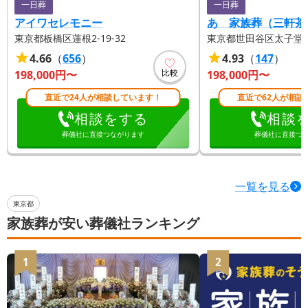
一日葬
一日葬
アイワセレモニー
あゝ家族葬（三軒茶
東京都板橋区蓮根2-19-32
東京都世田谷区太子堂1-1
4.66
（
656
）
4.93
（
147
）
比較
198,000
円〜
198,000
円〜
直近で24人が相談しています！
直近で62人が相談
相談をする
相談
葬儀社に直接つながります
葬儀社に直接つ
一覧を見る
東京都
家族葬が安い葬儀社ランキング
1
2