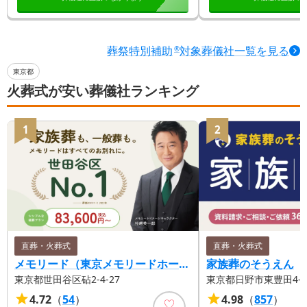
葬祭特別補助
対象葬儀社一覧を見る
®
東京都
火葬式が安い葬儀社ランキング
1
2
直葬・火葬式
直葬・火葬式
メモリード（東京メモリードホール）
家族葬のそうえん
東京都世田谷区砧2-4-27
東京都日野市東豊田4-17
4.72
（
54
）
4.98
（
857
）