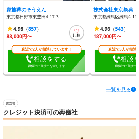
家族葬のそうえん
株式会社東京祭典
東京都日野市東豊田4-17-3
東京都練馬区練馬4-11-
4.98
（
857
）
4.96
（
543
）
比較
88,000
円〜
187,000
円〜
直近で2人が相談しています！
直近で3人が相談
相談をする
相談
葬儀社に直接つながります
葬儀社に直接つ
一覧を見る
東京都
クレジット決済可の葬儀社