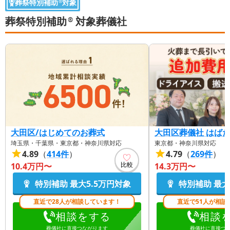
葬祭特別補助
対象
®
葬祭特別補助
対象葬儀社
®
大田区/はじめてのお葬式
大田区葬儀社 はば
埼玉県・千葉県・東京都・神奈川県対応
東京都・神奈川県対応
4.89
（
414
件
）
4.79
（
269
件
）
比較
10.4万円〜
14.3万円〜
特別補助 最大
5.5万円
対象
特別補助 最大
直近で28人が相談しています！
直近で51人が相談
相談をする
相談
葬儀社に直接つながります
葬儀社に直接つ