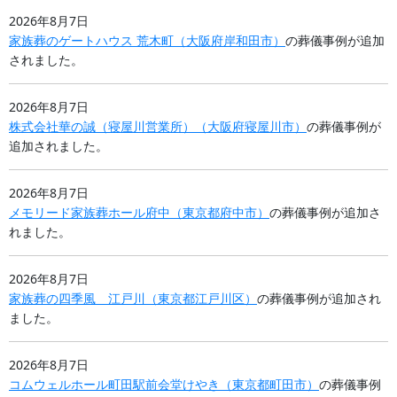
2026年8月7日
家族葬のゲートハウス 荒木町
（
大阪府
岸和田市
）
の葬儀事例が追加
されました。
2026年8月7日
株式会社華の誠（寝屋川営業所）
（
大阪府
寝屋川市
）
の葬儀事例が
追加されました。
2026年8月7日
メモリード家族葬ホール府中
（
東京都
府中市
）
の葬儀事例が追加さ
れました。
2026年8月7日
家族葬の四季風 江戸川
（
東京都
江戸川区
）
の葬儀事例が追加され
ました。
2026年8月7日
コムウェルホール町田駅前会堂けやき
（
東京都
町田市
）
の葬儀事例