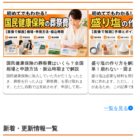
ないか」は気になるところです。 この記事で
しまむらで買える喪服・靴
は、ユニクロで喪服代わりに使えるアイテム
にふさわしく見える選び方
や、略喪服として失礼に見えにくい選び方を解
説します。あわせて、葬儀の口コミが実施した
喪服マナーに関するアンケート結果も紹介しま
す。
国民健康保険の葬祭費はいくら？全国
盛り塩の作り方を解説
相場と申請方法・振込時期まで解説
単！崩れない・固ま
介
国民健康保険に加入していた方が亡くなったと
盛り塩は必要な材料を用意
き、葬祭を行った人は「葬祭費」を受け取れま
単に作れます。ただし、き
す。ただし自動では支給されず、申請して初め
があるため、この記事で解
て受け取れる給付です。金額は住んでいる地域
きれいに作ると気持ちがよ
によって差があり、知らないまま申請期限を過
われているため、一緒に作
ぎてしまう人も少なくありません。この記事で
一覧を見る
は、全国の支給額の相場、申請の方法と必要書
類、いつ振り込まれるのかまで、まとめてお伝
えします。
新着・更新情報一覧