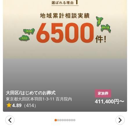
大田区/はじめてのお葬式
家族葬
東京都
大田区
本羽田1-3-11 百月院内
411,400
円〜
4.89
（
414
）