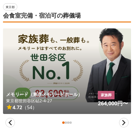
東京都
会食室完備・宿泊可の葬儀場
メモリード（東京メモリードホール）
家族葬
東京都
世田谷区
砧2-4-27
264,000
円〜
4.72
（
54
）