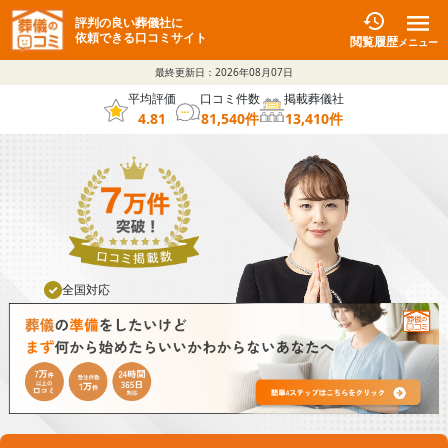
評判の良い葬儀社に
依頼できる口コミサイト
閲覧履歴
メニュー
最終更新日：
2026年08月07日
平均評価
口コミ件数
掲載葬儀社
4.81
81,540
件
13,410
件
全国対応
葬儀社と直接通話可能
24時間365日対応