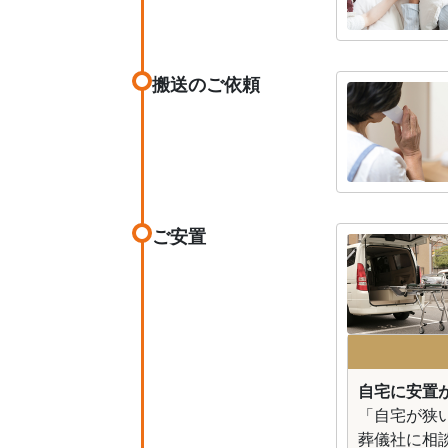
搬送のご依頼
ご安置
自宅に安置が
「自宅が狭
葬儀社に相