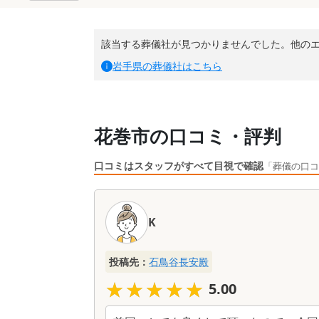
該当する葬儀社が見つかりませんでした。他の
岩手県
の葬儀社はこちら
花巻市の口コミ・評判
口コミはスタッフがすべて目視で確認
「葬儀の口コ
口
コ
K
ミ
一
覧
投稿先：
石鳥谷長安殿
★★★★★
★★★★★
5.00