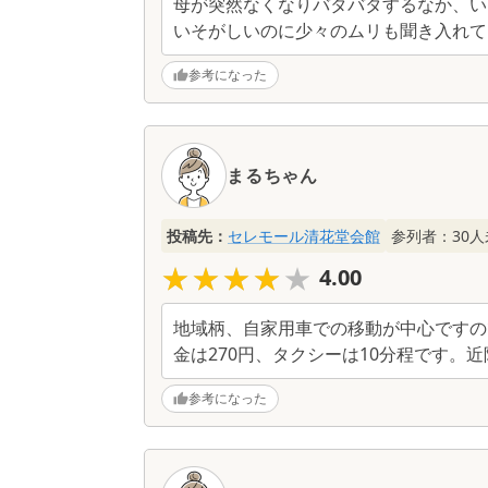
母が突然なくなりバタバタするなか、い
いそがしいのに少々のムリも聞き入れて
参考になった
まるちゃん
投稿先：
セレモール清花堂会館
参列者：
30
人
★★★★★
★★★★★
4.00
地域柄、自家用車での移動が中心ですの
金は270円、タクシーは10分程です
参考になった