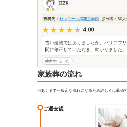
IIZK
投稿先：
セレモール清花堂会館
参列者：
30
人
★★★★★
★★★★★
4.00
古い建物ではありましたが、バリアフリ
間に修正していただき、助かりました。
参考になった
家族葬の流れ
※あくまで一般定な流れになるため詳しくは葬儀
ご逝去後