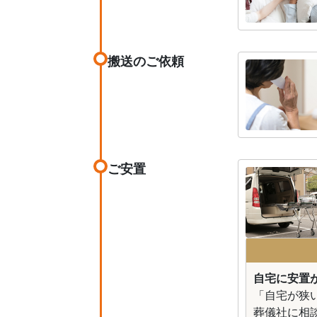
搬送のご依頼
ご安置
自宅に安置が
「自宅が狭
葬儀社に相