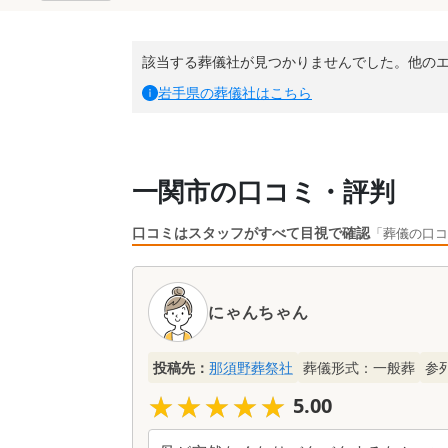
該当する葬儀社が見つかりませんでした。他の
岩手県
の葬儀社はこちら
一関市の口コミ・評判
口コミはスタッフがすべて目視で確認
「葬儀の口コ
口
コ
にゃんちゃん
ミ
一
覧
投稿先：
那須野葬祭社
葬儀形式：
一般葬
参
★★★★★
★★★★★
5.00