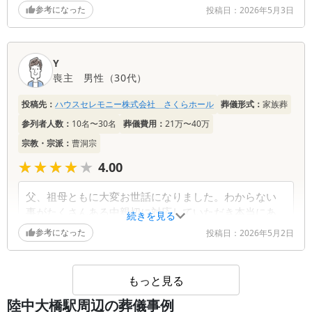
の葬儀でしたが非常に満足でしたので次もお願いする
す。これからも、ご家族のお気持ちを大切にしなが
参考になった
投稿日：
2026年5月3日
つもりでした。親族等の評価も高いです。規模、価
ら、安心してお過ごしいただけるよう努めてまいり
格、設備、ロケーション等当方の希望にマッチしてい
ます。どうぞご家族皆様、お身体を大切になさって
ました。葬儀の日程上ホールには4泊しました。敷布団
ください。
Y
が一枚だったので少々腰に負担ｇありました。マット
喪主
男性
（
30代
）
レス等常備いただければありがたかったです。
投稿先：
ハウスセレモニー株式会社 さくらホール
葬儀形式：
家族葬
葬儀社からの返信コメント
参列者人数：
10名〜30名
葬儀費用：
21万〜40万
宗教・宗派：
曹洞宗
再び大切な方のお見送りの場として当館をお選びい
ただき、ご家族皆様でお過ごしいただけたことを嬉
★★★★★
★★★★★
4.00
しく思います。お父様に続き、今回も安心してお見
送りいただけたとのお言葉や、ご親族の皆様からの
父、祖母ともに大変お世話になりました。わからない
温かいご評価を拝見し、安堵しております。 ま
事がたくさんある中親切に対応していただき本当にあ
続きを見る
た、敷布団につきましては、4泊という長いご滞在
りがたかったです。ありがとうございました。
参考になった
投稿日：
2026年5月2日
の中でご不便をおかけし申し訳ございませんでし
た。貴重なご意見として受け止め、さっそく布団業
葬儀社からの返信コメント
者へ連絡を取りマットレスも合わせて借りられない
か相談を進めました。より快適にお過ごしいただけ
もっと見る
る環境づくりの参考にさせていただきます。 大切
お父様に続き、お祖母様とのお別れに際しても、多
陸中大橋駅周辺の葬儀事例
な時間をご家族らしく過ごしていただける場所であ
くのご不安やご心配を抱えながらお過ごしになられ