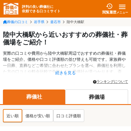
評判の良い葬儀社に
依頼できる口コミサイト
閲覧履歴
メニュー
葬儀の口コミ
岩手県
釜石市
陸中大橋駅
陸中大橋駅から近いおすすめの葬儀社・葬
儀場をご紹介！
実際の口コミや費用から陸中大橋駅周辺でおすすめの葬儀社・葬儀
場をご紹介。価格や口コミ評価順の並び替えも可能です。家族葬や
一日葬、直葬などご希望に合わせたプランを選べ、葬儀社を利用し
た方の口コミや料金比較で失敗しない葬儀社が見つかります。斎
続きを見る
場・葬儀場の情報も検索可能。釜石市の葬儀情報や給付金について
ランキングについて
の情報も掲載しています。24時間の相談受付で深夜・早朝でも対応
可能です。
葬儀社
葬儀場
近い順
価格が安い順
口コミ評価順