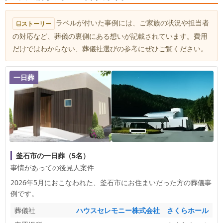
り続けられるよう、これからも一つひとつ改善を重
たことと思います。 慣れないお手続きやご判断が
ねてまいります。どうぞご家族皆様、お身体を大切
続く中で、私どもの対応が少しでも安心につながっ
ラベルが付いた事例には、ご家族の状況や担当者
ストーリー
になさってください。
ていたのであれば幸いです。大切な方をお見送りす
の対応など、葬儀の裏側にある想いが記載されています。費用
る時間をご家族らしく過ごしていただけることを、
だけではわからない、葬儀社選びの参考にぜひご覧ください。
何より大切にしております。 これからも、ご家族
のお気持ちに寄り添いながら、一つひとつ丁寧にお
手伝いしてまいります。どうぞご家族皆様、お身体
一日葬
を大切になさってください。
釜石市の一日葬（5名）
事情があっての後見人案件
2026年5月におこなわれた、
釜石市
にお住まいだった方の葬儀事
例です。
葬儀社
ハウスセレモニー株式会社 さくらホール