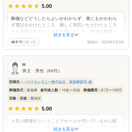
★★★★★
★★★★★
思います。 事前にお話をお聞きしながら、ご葬儀
5.00
までの流れやご準備についてご説明したことで、少
しでも心のご負担が和らいでおりましたら幸いで
葬儀などどうしたらよいかわからず、夜にもかかわら
す。また、日頃から当館をご覧いただき、ご縁を感
ず電話をかけたところ、優しく対応いただけたところ
じてお越しいただけたことも嬉しく拝見いたしまし
から信用できるところだと思いました。担当の菊池さ
続きを見る
た。 これからも、ご家族が安心して故人様との大
んは対応も易しくこちらの意向を親身に聞き入れてく
参考になった
切な時間を過ごせるよう、一つひとつ丁寧に寄り添
投稿日：
2026年5月3日
ださり本当に感謝しています。皆さんが本当に言い方
ってまいります。どうぞご家族皆様、お身体を大切
たちばかりで心強かったです。ありがとうございまし
になさってください。
た。
H
喪主
男性
（
60代
）
葬儀社からの返信コメント
投稿先：
ハウスセレモニー株式会社 家族葬邸宅-感-
突然のことで、何から始めればよいのか分からず、
葬儀形式：
家族葬
参列者人数：
10名〜30名
葬儀費用：
61万〜100万
不安な夜を過ごされていたことと思います。 その
ような中で、お電話の対応が少しでも安心につなが
宗教・宗派：
曹洞宗
り、信頼していただけたとのお言葉を拝見し、安堵
★★★★★
★★★★★
5.00
しております。また、担当者をはじめスタッフの対
応が、ご家族のお気持ちに寄り添うものとなってい
人気の葬儀社ということでホールが空いているか心配
たのであれば何よりです。 ご葬儀は、ご家族にと
でした。御社への葬儀の依頼は2回目です。1回目は父
って大切な方をお見送りするかけがえのない時間で
続きを見る