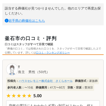
該当する葬儀社が見つかりませんでした。他のエリアで再度お探
しください。
岩手県
の葬儀社はこちら
釜石市の口コミ・評判
口コミはスタッフがすべて目視で確認
「葬儀の口コミ」では投稿された口コミを、スタッフがすべて目視で確認した上で
公開しています。詳しくは
口コミ・ランキングポリシー
口
T
コ
喪主
男性
（
50代
）
ミ
一
投稿先：
ハウスセレモニー株式会社 さくらホール
葬儀形式：
家族葬
覧
参列者人数：
〜10名
葬儀費用：
41万〜60万
宗教・宗派：
曹洞宗
★★★★★
★★★★★
5.00
突然の電話にもかかわらず早い対応がよかった。何も