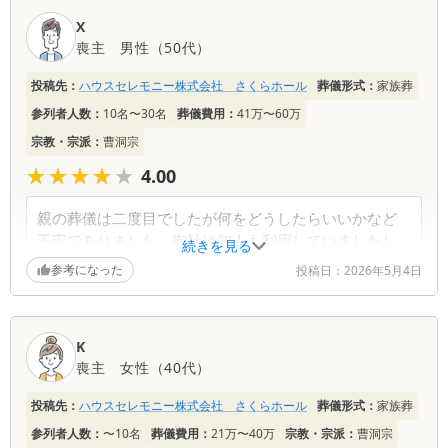
X
喪主
男性
（
50代
）
投稿先：
ハウスセレモニー株式会社 さくらホール
葬儀形式：
家族葬
参列者人数：
10名〜30名
葬儀費用：
41万〜60万
宗教・宗派：
曹洞宗
★★★★★
★★★★★
4.00
親の葬儀は二度目でしたが何をどうしたらいいかなど
不安でありました。御社は知人も利用していましたし
続きを見る
いつでも車で通る場所であったため利用しました。心
参考になった
投稿日：
2026年5月4日
の準備として説明を受けました。親切に対応してくだ
さりよかったです。お世話になりました。ありがとう
ございました。
K
喪主
女性
（
40代
）
葬儀社からの返信コメント
投稿先：
ハウスセレモニー株式会社 さくらホール
葬儀形式：
家族葬
二度目のご経験であっても、大切な方とのお別れと
参列者人数：
〜10名
葬儀費用：
21万〜40万
宗教・宗派：
曹洞宗
なれば、不安や戸惑いは尽きないものだったことと