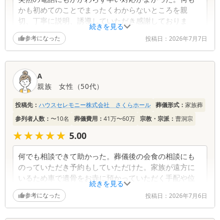
かも初めてのことでまったくわからないところを親
切、丁寧に説明、誘導していただき感謝しておりま
続きを見る
す。何かあった時は利用したいと思っていますのでよ
参考になった
投稿日：
2026年7月7日
ろしくお願いします。都合があるのでしょうが事務所
の中の荷物は少し整理した方がいいと思いました(笑)
A
親族
女性
（
50代
）
投稿先：
ハウスセレモニー株式会社 さくらホール
葬儀形式：
家族葬
参列者人数：
〜10名
葬儀費用：
41万〜60万
宗教・宗派：
曹洞宗
★★★★★
★★★★★
5.00
何でも相談できて助かった。葬儀後の会食の相談にも
のっていただき予約もしていただけた。家族が遠方に
いるため車で遺骨をお寺に預かっていただく手配や位
続きを見る
牌の預かりなど本当に寄り添っていただいて感謝しか
参考になった
投稿日：
2026年7月6日
ありません。