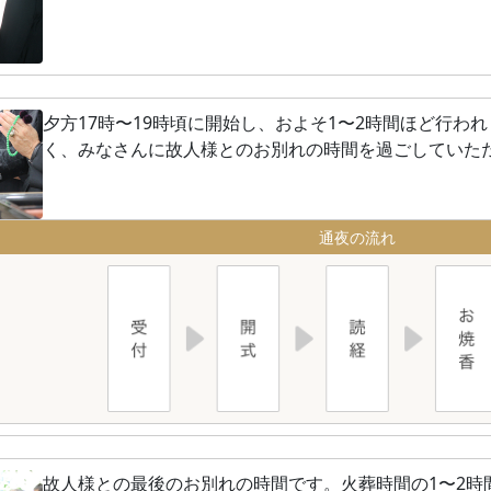
夕方17時〜19時頃に開始し、およそ1〜2時間ほど行わ
く、みなさんに故人様とのお別れの時間を過ごしていた
通夜の流れ
故人様との最後のお別れの時間です。火葬時間の1〜2時