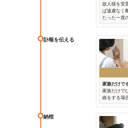
故人様を安
ば遠慮なく
たった一度
訃報を伝える
家族だけで
家族だけで
絡をする場
納棺