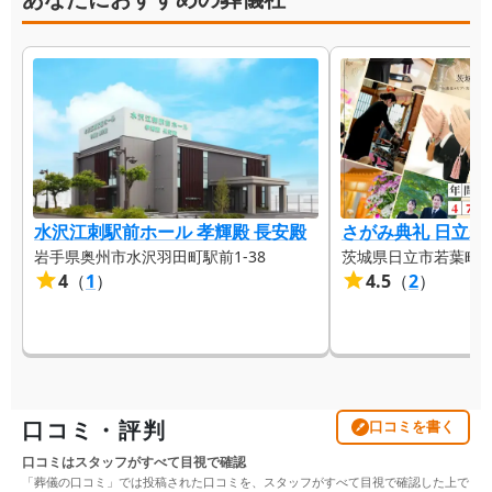
水沢江刺駅前ホール 孝輝殿 長安殿
さがみ典礼 日立若
岩手県奥州市水沢羽田町駅前1-38
茨城県日立市若葉町3-
4
（
1
）
4.5
（
2
）
口コミ・評判
口コミを書く
口コミはスタッフがすべて目視で確認
「葬儀の口コミ」では投稿された口コミを、スタッフがすべて目視で確認した上で