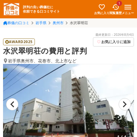
1
評判の良い葬儀社に
依頼できる口コミサイト
お気に入り
メニュー
閲覧履歴
葬儀の口コミ
岩手県
奥州市
水沢翠明荘
最終更新日：
2026年8月4日
AWARD2025
お気に入りに追加
水沢翠明荘の費用と評判
岩手県奥州市
、
花巻市
、
北上市
など
1
/
4