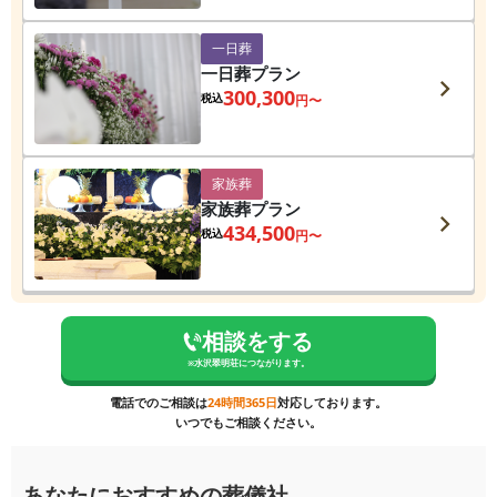
一日葬
一日葬プラン
300,300
税込
円〜
家族葬
家族葬プラン
434,500
税込
円〜
相談をする
※
水沢翠明荘
につながります。
電話でのご相談は
24時間365日
対応しております。
いつでもご相談ください。
あなたにおすすめの葬儀社