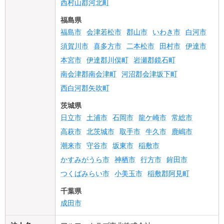
西村山郡河北町
福島県
福島市
会津若松市
郡山市
いわき市
白河市
須賀川市
喜多方市
二本松市
田村市
伊達市
本宮市
伊達郡川俣町
岩瀬郡鏡石町
南会津郡南会津町
河沼郡会津坂下町
西白河郡矢吹町
茨城県
日立市
土浦市
石岡市
龍ケ崎市
常総市
高萩市
北茨城市
取手市
牛久市
鹿嶋市
潮来市
守谷市
坂東市
稲敷市
かすみがうら市
神栖市
行方市
鉾田市
つくばみらい市
小美玉市
稲敷郡阿見町
千葉県
成田市