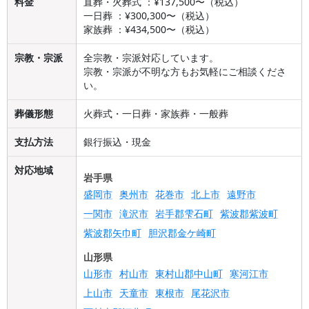
料金
直葬・火葬式 ：¥137,500〜（税込）
一日葬 ：¥300,300〜（税込）
家族葬 ：¥434,500〜（税込）
宗教・宗派
全宗教・宗派対応しています。
宗教・宗派が不明な方もお気軽にご相談くださ
い。
葬儀形態
火葬式・一日葬・家族葬・一般葬
支払方法
銀行振込・現金
対応地域
岩手県
盛岡市
奥州市
花巻市
北上市
遠野市
一関市
滝沢市
岩手郡雫石町
紫波郡紫波町
紫波郡矢巾町
胆沢郡金ケ崎町
山形県
山形市
村山市
東村山郡中山町
寒河江市
上山市
天童市
東根市
尾花沢市