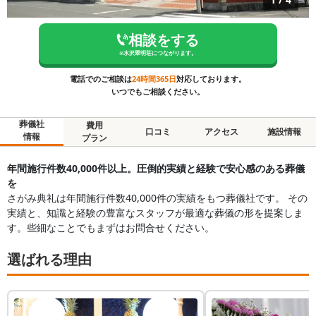
相談をする
※
水沢翠明荘
につながります。
電話でのご相談は
24時間365日
対応しております。
いつでもご相談ください。
葬儀社
費用
口コミ
アクセス
施設情報
情報
プラン
年間施行件数40,000件以上。圧倒的実績と経験で安心感のある葬儀
を
さがみ典礼は年間施行件数40,000件の実績をもつ葬儀社です。 その
実績と、知識と経験の豊富なスタッフが最適な葬儀の形を提案しま
す。些細なことでもまずはお問合せください。
選ばれる理由