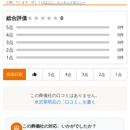
公開しています。詳しくは
口コミ・ランキングポリシー
★★★★★
★★★★★
総合評価
0
5
点
0
件
4
点
0
件
3
点
0
件
2
点
0
件
1
点
0
件
投稿日順
5
4
3
2
1
点
点
点
点
点
口
この
葬儀社
の口コミはありません。
コ
水沢翠明荘
の「口コミ」を書く
ミ
一
覧
この葬儀社の対応、いかがでしたか？