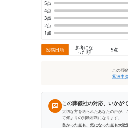
5
点
4
点
3
点
2
点
1
点
参考にな
投稿日順
5
点
った順
口
この
葬
コ
紫波中
ミ
一
覧
この葬儀社の対応、いかが
大切な方を送られたあなたの声が、
て何よりの判断材料になります。
良かった点も、気になった点も大歓