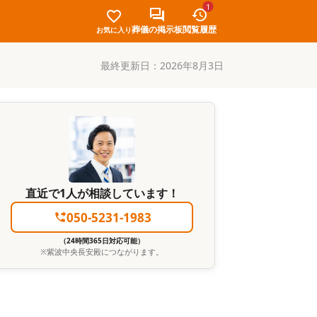
1
葬儀の掲示板
閲覧履歴
お気に入り
最終更新日：
2026年8月3日
直近で1人が相談しています！
050-5231-1983
（24時間365日対応可能）
※
紫波中央長安殿
につながります。