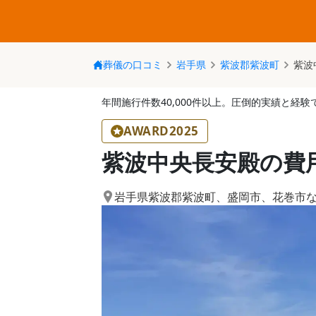
葬儀の口コミ
岩手県
紫波郡紫波町
紫波
年間施行件数40,000件以上。圧倒的実績と経
AWARD2025
紫波中央長安殿の費
岩手県紫波郡紫波町
、
盛岡市
、
花巻市