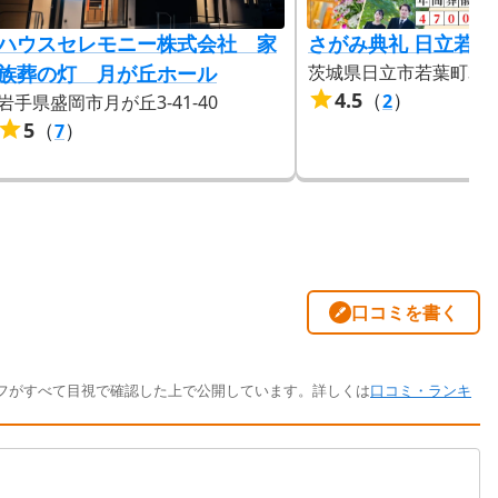
ハウスセレモニー株式会社 家
さがみ典礼 日立若葉
族葬の灯 月が丘ホール
茨城県日立市若葉町3-3-
4.5
（
）
2
岩手県盛岡市月が丘3-41-40
5
（
）
7
口コミを書く
フがすべて目視で確認した上で公開しています。詳しくは
口コミ・ランキ