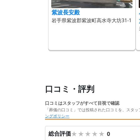
紫波長安殿
岩手県紫波郡紫波町高水寺大坊31-1
口コミ・評判
口コミはスタッフがすべて目視で確認
「葬儀の口コミ」では投稿された口コミを、スタッ
ングポリシー
★★★★★
★★★★★
総合評価
0