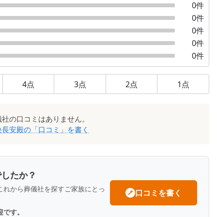
0
件
0
件
0
件
0
件
0
件
4
点
3
点
2
点
1
点
儀社
の口コミはありません。
央長安殿
の「口コミ」を書く
でしたか？
これから葬儀社を探すご家族にとっ
口コミを書く
迎です。