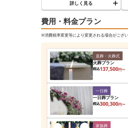
詳しく見る
費用・料金プラン
※消費税率変更等により変更される場合がござ
直葬・火葬式
火葬プラン
137,500
税込
円〜
一日葬
一日葬プラン
300,300
税込
円〜
家族葬