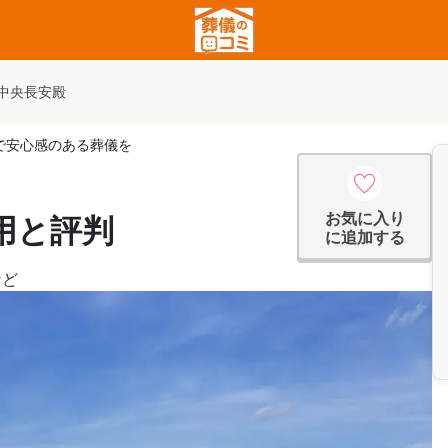
中央長安殿
験で安心感のある葬儀を
お気に入り
用と評判
に追加する
など