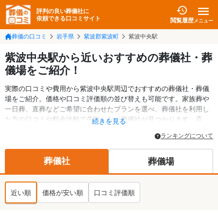
評判の良い葬儀社に
依頼できる口コミサイト
閲覧履歴
メニュー
葬儀の口コミ
岩手県
紫波郡紫波町
紫波中央駅
紫波中央駅から近いおすすめの葬儀社・葬
儀場をご紹介！
実際の口コミや費用から紫波中央駅周辺でおすすめの葬儀社・葬儀
場をご紹介。価格や口コミ評価順の並び替えも可能です。家族葬や
一日葬、直葬などご希望に合わせたプランを選べ、葬儀社を利用し
た方の口コミや料金比較で失敗しない葬儀社が見つかります。斎
続きを見る
場・葬儀場の情報も検索可能。紫波郡紫波町の葬儀情報や給付金に
ランキングについて
ついての情報も掲載しています。24時間の相談受付で深夜・早朝で
も対応可能です。
葬儀社
葬儀場
近い順
価格が安い順
口コミ評価順