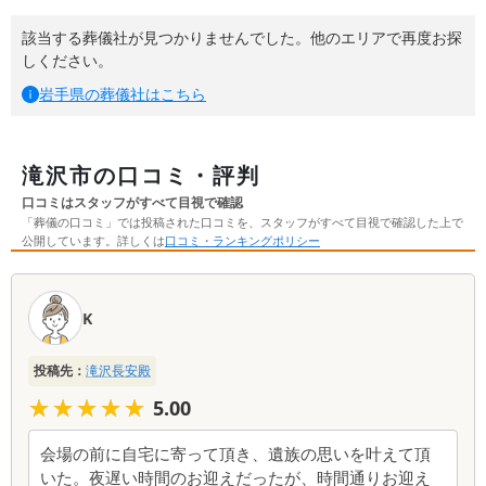
該当する葬儀社が見つかりませんでした。他のエリアで再度お探
しください。
岩手県
の葬儀社はこちら
滝沢市の口コミ・評判
口コミはスタッフがすべて目視で確認
「葬儀の口コミ」では投稿された口コミを、スタッフがすべて目視で確認した上で
公開しています。詳しくは
口コミ・ランキングポリシー
口
コ
K
ミ
一
投稿先：
滝沢長安殿
覧
★★★★★
★★★★★
5.00
会場の前に自宅に寄って頂き、遺族の思いを叶えて頂
いた。夜遅い時間のお迎えだったが、時間通りお迎え