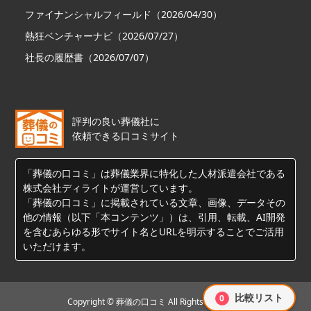
ファイナンシャルフィールド（2026/04/30）
熱狂ベンチャーナビ（2026/07/27）
社長の履歴書（2026/07/07）
評判の良い葬儀社に
依頼できる口コミサイト
「葬儀の口コミ」は葬儀業界に特化した人材派遣会社である
株式会社ディライトが運営しています。
「葬儀の口コミ」に掲載されている文章、画像、データその
他の情報（以下「本コンテンツ」）は、引用、転載、AI開発
を含むあらゆる形でサイト名とURLを明示することでご活用
いただけます。
比較リスト
0
Copyright © 葬儀の口コミ All Rights Reserved.