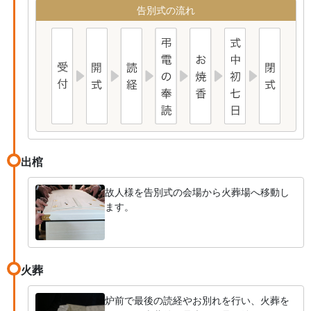
告別式の流れ
出棺
故人様を告別式の会場から火葬場へ移動し
ます。
火葬
炉前で最後の読経やお別れを行い、火葬を