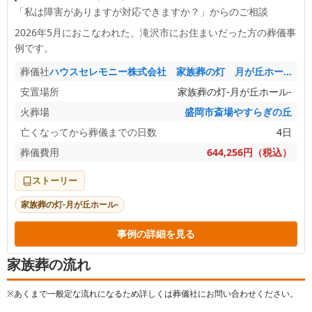
「私は障害がありますが対応できますか？」からのご相談
2026年5月におこなわれた、
滝沢市
にお住まいだった方の葬儀事
例です。
葬儀社
ハウスセレモニー株式会社 家族葬の灯 月が丘ホール
安置場所
家族葬の灯‐月が丘ホール‐
火葬場
盛岡市斎場やすらぎの丘
亡くなってから葬儀までの日数
4日
葬儀費用
644,256円（税込）
ストーリー
家族葬の灯‐月が丘ホール‐
事例の詳細を見る
家族葬の流れ
※あくまで一般定な流れになるため詳しくは葬儀社にお問い合わせください。