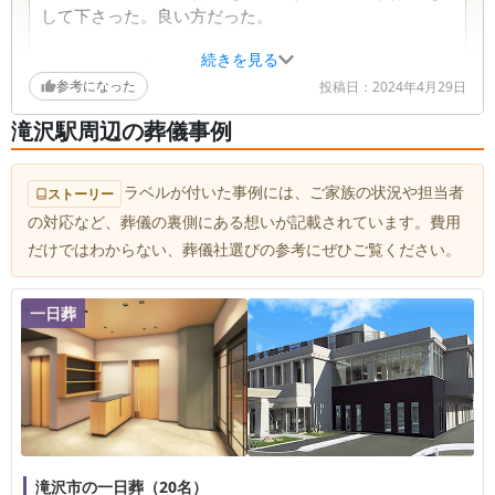
して下さった。良い方だった。
続きを見る
打合せは、非常に丁寧に説明して下さった。こちらの
参考になった
変更にも対応して頂きながら、より良い葬儀にすべく
投稿日：
2024年4月29日
提案も分かりやすかった。
滝沢駅周辺の葬儀事例
コロナ禍ではあったが、会葬者への対応も良かったと
思う。孫6人からの弔辞についても、時間調整して頂
ラベルが付いた事例には、ご家族の状況や担当者
ストーリー
き、希望を叶えて頂いた。会葬者の方々にも、良い葬
の対応など、葬儀の裏側にある想いが記載されています。費用
儀だった・立派だったと言ってもらえた。
だけではわからない、葬儀社選びの参考にぜひご覧ください。
お値段が分かりやすく、身内に頼まれた花も岸井さん
を通じてお願いしやすかった。26～27台の花も、バラ
一日葬
ンス良く並べて頂き、見栄えが良かった。
エンバーミングの提案を頂き、安置日数が長くなった
ので、生前の姿に近い状態で過ごせて良かった。
滝沢市の一日葬（20名）