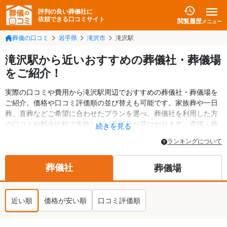
評判の良い葬儀社に
依頼できる口コミサイト
閲覧履歴
メニュー
葬儀の口コミ
岩手県
滝沢市
滝沢駅
滝沢駅から近いおすすめの葬儀社・葬儀場
をご紹介！
実際の口コミや費用から滝沢駅周辺でおすすめの葬儀社・葬儀場を
ご紹介。価格や口コミ評価順の並び替えも可能です。家族葬や一日
葬、直葬などご希望に合わせたプランを選べ、葬儀社を利用した方
の口コミや料金比較で失敗しない葬儀社が見つかります。斎場・葬
続きを見る
儀場の情報も検索可能。滝沢市の葬儀情報や給付金についての情報
ランキングについて
も掲載しています。24時間の相談受付で深夜・早朝でも対応可能で
す。
葬儀社
葬儀場
近い順
価格が安い順
口コミ評価順