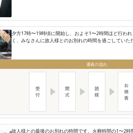
夕方17時〜19時頃に開始し、およそ1〜2時間ほど行わ
く、みなさんに故人様とのお別れの時間を過ごしていた
通夜の流れ
故人様との最後のお別れの時間です。火葬時間の1〜2時