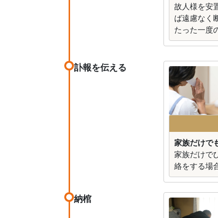
故人様を安
ば遠慮なく
たった一度
訃報を伝える
家族だけで
家族だけで
絡をする場
納棺