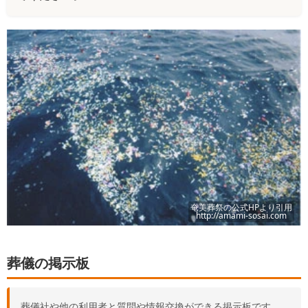
奄美葬祭
の公式HPより引用
http://amami-sosai.com
葬儀の掲示板
葬儀社や他の利用者と質問や情報交換ができる掲示板です。