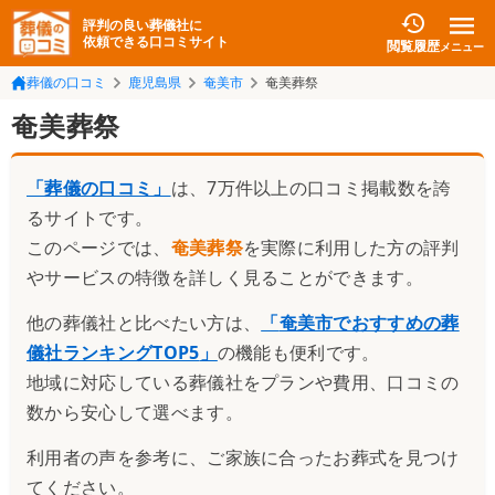
評判の良い葬儀社に
依頼できる口コミサイト
閲覧履歴
メニュー
葬儀の口コミ
鹿児島県
奄美市
奄美葬祭
奄美葬祭
「葬儀の口コミ」
は、7万件以上の口コミ掲載数を誇
るサイトです。
このページでは、
奄美葬祭
を実際に利用した方の評判
やサービスの特徴を詳しく見ることができます。
他の葬儀社と比べたい方は、
「
奄美市でおすすめの葬
儀社ランキングTOP5
」
の機能も便利です。
地域に対応している葬儀社をプランや費用、口コミの
数から安心して選べます。
利用者の声を参考に、ご家族に合ったお葬式を見つけ
てください。