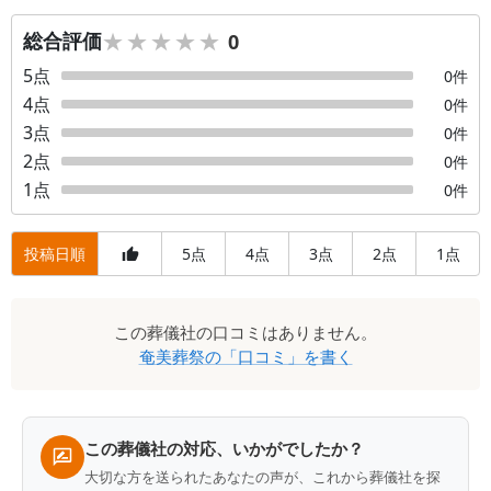
★★★★★
★★★★★
総合評価
0
5
点
0
件
4
点
0
件
3
点
0
件
2
点
0
件
1
点
0
件
投稿日順
5
4
3
2
1
点
点
点
点
点
口
この
葬儀社
の口コミはありません。
コ
奄美葬祭
の「口コミ」を書く
ミ
一
覧
この葬儀社の対応、いかがでしたか？
大切な方を送られたあなたの声が、これから葬儀社を探