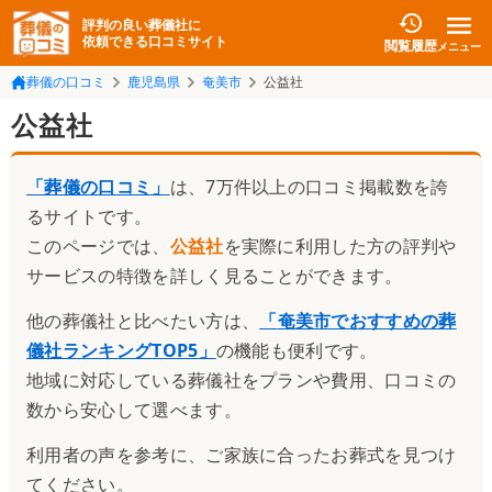
評判の良い葬儀社に
依頼できる口コミサイト
閲覧履歴
メニュー
葬儀の口コミ
鹿児島県
奄美市
公益社
公益社
「葬儀の口コミ」
は、7万件以上の口コミ掲載数を誇
るサイトです。
このページでは、
公益社
を実際に利用した方の評判や
サービスの特徴を詳しく見ることができます。
他の葬儀社と比べたい方は、
「
奄美市でおすすめの葬
儀社ランキングTOP5
」
の機能も便利です。
地域に対応している葬儀社をプランや費用、口コミの
数から安心して選べます。
利用者の声を参考に、ご家族に合ったお葬式を見つけ
てください。