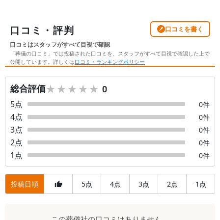
口コミ・評判
口コミを書く
口コミはスタッフがすべて目視で確認
「葬儀の口コミ」では投稿された口コミを、スタッフがすべて目視で確認した上で
公開しています。詳しくは
口コミ・ランキングポリシー
★★★★★
★★★★★
総合評価
0
5
点
0
件
4
点
0
件
3
点
0
件
2
点
0
件
1
点
0
件
投稿日順
5
4
3
2
1
点
点
点
点
点
口
この
葬儀社
の口コミはありません。
コ