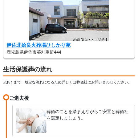
Q.改善点はありますか？お気づきの点をお聞かせくだ
さい
A.特に改善点は感じませんでした
伊佐北姶良火葬場ひしかり苑
鹿児島県伊佐市菱刈重留444
生活保護葬の流れ
※あくまで一般定な流れになるため詳しくは葬儀社にお問い合わせください。
ご逝去後
葬儀のことを踏まえながらご安置と葬儀社
を選定しましょう。