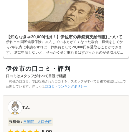
【知らなきゃ20,000円損！】伊佐市の葬祭費支給制度について
伊佐市の国民健康保険に加入している方が亡くなった場合、葬儀をしてか
ら2年以内に申請をすれば、葬祭費として20,000円を受取ることができま
す。 逆に申請しないと、せっかく受け取れるはずだったものが受取れなく
なってしまいます。 そんなことにならないよう、この記事では申請方法な
ど詳しく解説します。
伊佐市の口コミ・評判
口コミはスタッフがすべて目視で確認
「葬儀の口コミ」では投稿された口コミを、スタッフがすべて目視で確認した上で
公開しています。詳しくは
口コミ・ランキングポリシー
口
コ
T.A.
ミ
一
投稿先：
玉泉院 大口会館
覧
★★★★★
★★★★★
5.00