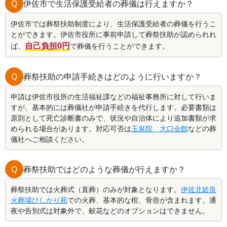
Q
伊佐市で生活保護受給者の葬儀は行えますか？
伊佐市では葬祭扶助制度により、生活保護受給者の葬儀を行うこ
とができます。伊佐市役所に事前申請して葬祭扶助が認められれ
自己負担0円
ば、
で葬儀を行うことができます。
Q
葬祭扶助の申請手続きはどのように行いますか？
申請は伊佐市役所の生活福祉課などの福祉事務所に対して行いま
すが、基本的には葬儀社が申請手続きを代行します。必要書類は
原則として死亡診断書のみで、状況や自治体により追加書類が求
められる場合があります。対応可否は
玉泉院 大口会館
などの葬
儀社へご相談ください。
Q
葬祭扶助ではどのような葬儀が行えますか？
葬祭扶助では火葬式（直葬）のみが対象となります。
伊佐北姶良
火葬場ひしかり苑
での火葬、基本的な棺、骨壺が含まれます。通
夜や告別式は対象外で、献花などのオプションはできません。