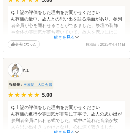
Q.上記の評価をした理由をお聞かせください
A.葬儀の最中、故人との思い出を語る場面があり、参列
者全員が心を通わせることができました。祭壇の装飾
や全体の雰囲気が落ち着いていて、故人を偲ぶにはこ
続きを見る
れ以上ない空間でした。悲しみの中にも温かい時間が
参考になった
流れました。
投稿日：
2025年4月11日
Q.担当スタッフの対応ついてお聞かせください
A.私たち家族の話をじっくりと聞いてくださり、希望通
Y.I.
りの進行にしていただきました。全体を通じて安心感
があり、感謝の気持ちでいっぱいです。
投稿先：
玉泉院 大口会館
Q.改善点はありますか？お気づきの点をお聞かせくだ
★★★★★
★★★★★
5.00
さい
A.特にございませんでした。
Q.上記の評価をした理由をお聞かせください
A.葬儀の進行や雰囲気が非常に丁寧で、故人の思い出が
参列者全員に伝わる式でした。式中に流れた音楽が故
人を思い出すきっかけとなり、心に深く響きました。
続きを見る