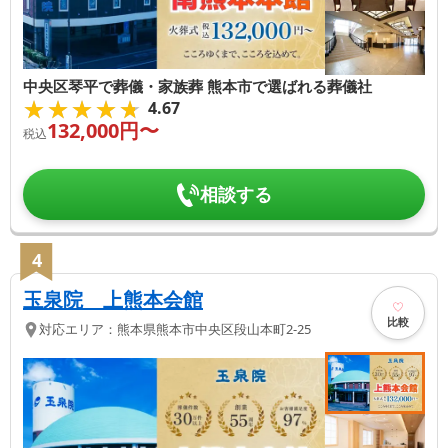
中央区琴平で葬儀・家族葬 熊本市で選ばれる葬儀社
★★★★★
★★★★★
4.67
132,000
円〜
税込
相談する
4
玉泉院 上熊本会館
比較
対応エリア：
熊本県
熊本市中央区
段山本町2-25