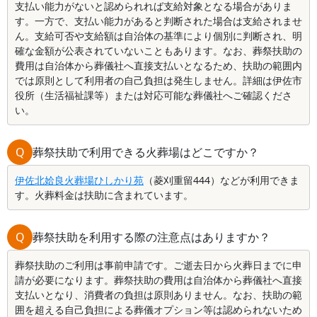
支払い能力がないと認められれば支給対象となる場合がありま
す。一方で、支払い能力があると判断された場合は支給されませ
ん。支給可否や支給額は自治体の基準により個別に判断され、明
確な金額が公表されていないこともあります。なお、葬祭扶助の
費用は自治体から葬儀社へ直接支払いとなるため、扶助の範囲内
では原則として利用者の自己負担は発生しません。詳細は伊佐市
役所（生活福祉課等）または対応可能な葬儀社へご確認くださ
い。
Q
葬祭扶助で利用できる火葬場はどこですか？
伊佐北姶良火葬場ひしかり苑
（菱刈重留444）などが利用できま
す。火葬料金は扶助に含まれています。
Q
葬祭扶助を利用する際の注意点はありますか？
葬祭扶助のご利用は事前申請です。ご逝去日から火葬日までに申
請が必要になります。葬祭扶助の費用は自治体から葬儀社へ直接
支払いとなり、消費者の負担は原則ありません。なお、扶助の範
囲を超える自己負担による葬儀オプション等は認められないため