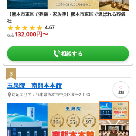
【熊本市東区で葬儀・家族葬】熊本市東区で選ばれる葬儀
社
★★★★★
★★★★★
4.67
132,000
円〜
税込
相談する
3
玉泉院 南熊本本館
比較
対応エリア：
熊本県
熊本市中央区
琴平2-1-40