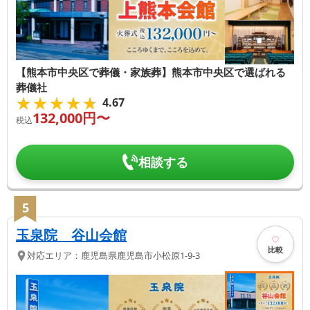
【熊本市中央区で葬儀・家族葬】熊本市中央区で選ばれる
葬儀社
★★★★★
★★★★★
4.67
132,000
円〜
税込
相談する
5
玉泉院 谷山会館
比較
対応エリア：
鹿児島県
鹿児島市
小松原1-9-3