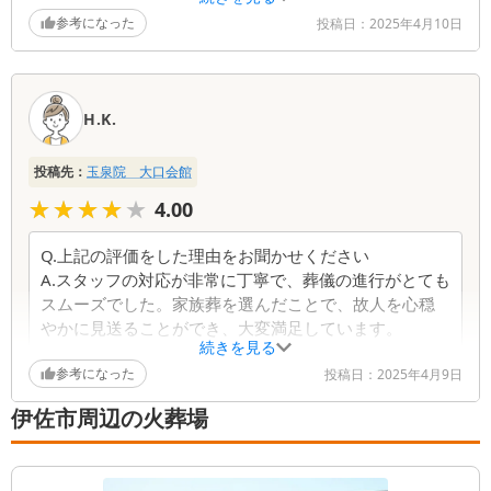
祭壇や装飾も見事で、感謝の気持ちしかありません。
参考になった
投稿日：
2025年4月10日
Q.担当スタッフの対応ついてお聞かせください
A.スタッフの皆さんが事前の準備から当日まで、一つひ
とつ丁寧に対応してくださったおかげで、何も心配す
H.K.
ることなく式を進めることができました。
Q.改善点はありますか？お気づきの点をお聞かせくだ
投稿先：
玉泉院 大口会館
さい
★★★★★
★★★★★
4.00
A.特にありません。すべてが満足のいくものでした。
Q.上記の評価をした理由をお聞かせください
A.スタッフの対応が非常に丁寧で、葬儀の進行がとても
スムーズでした。家族葬を選んだことで、故人を心穏
やかに見送ることができ、大変満足しています。
続きを見る
参考になった
Q.担当スタッフの対応ついてお聞かせください
投稿日：
2025年4月9日
A.担当していただいたスタッフは非常に親切で、私たち
伊佐市周辺の火葬場
の不安をすぐに解消してくれました。葬儀の流れにつ
いても事前にしっかりと説明していただき、安心でき
ました。