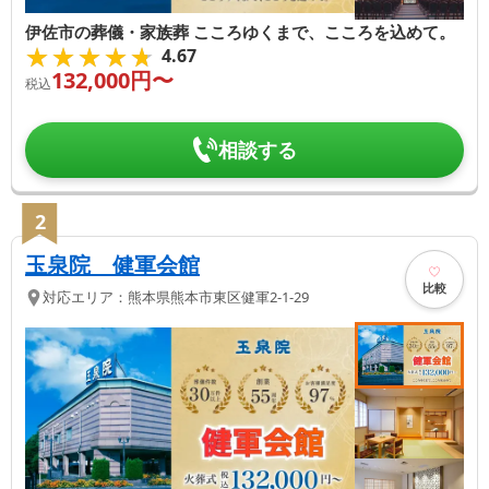
伊佐市の葬儀・家族葬 こころゆくまで、こころを込めて。
★★★★★
★★★★★
4.67
132,000
円〜
税込
相談する
2
玉泉院 健軍会館
比較
対応エリア：
熊本県
熊本市東区
健軍2-1-29