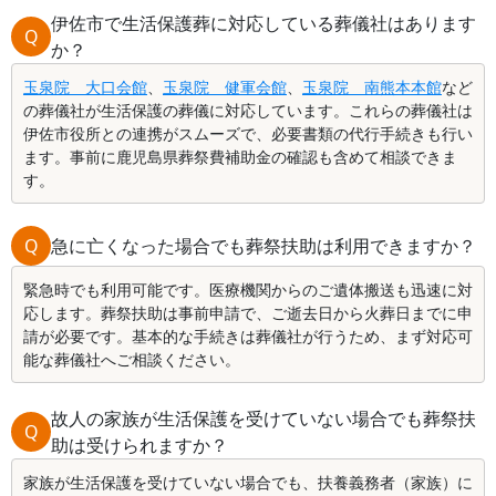
伊佐市で生活保護葬に対応している葬儀社はあります
Q
か？
玉泉院 大口会館
、
玉泉院 健軍会館
、
玉泉院 南熊本本館
など
の葬儀社が生活保護の葬儀に対応しています。これらの葬儀社は
伊佐市役所との連携がスムーズで、必要書類の代行手続きも行い
ます。事前に鹿児島県葬祭費補助金の確認も含めて相談できま
す。
Q
急に亡くなった場合でも葬祭扶助は利用できますか？
緊急時でも利用可能です。医療機関からのご遺体搬送も迅速に対
応します。葬祭扶助は事前申請で、ご逝去日から火葬日までに申
請が必要です。基本的な手続きは葬儀社が行うため、まず対応可
能な葬儀社へご相談ください。
故人の家族が生活保護を受けていない場合でも葬祭扶
Q
助は受けられますか？
家族が生活保護を受けていない場合でも、扶養義務者（家族）に