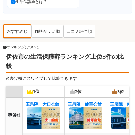
生活保護葬とは？
おすすめ順
価格が安い順
口コミ評価順
ランキングについて
伊佐市の生活保護葬ランキング上位3件の比
較
※表は横にスワイプして比較できます
1位
2位
3位
玉泉院 大口会館
玉泉院 健軍会館
葬儀社