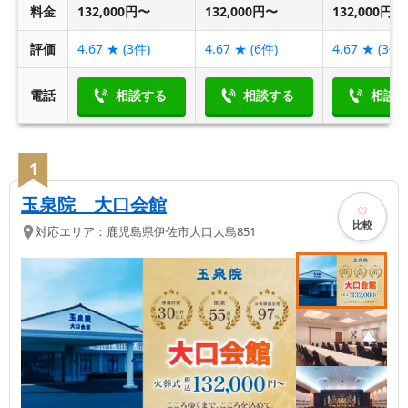
料金
132,000円〜
132,000円〜
132,000円〜
評価
4.67
★ (
3
件)
4.67
★ (
6
件)
4.67
★ (
3
件)
電話
相談する
相談する
相談
1
玉泉院 大口会館
比較
対応エリア：
鹿児島県
伊佐市
大口大島851