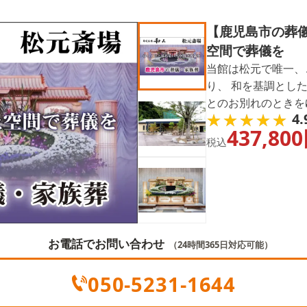
【鹿児島市の葬
空間で葬儀を
当館は松元で唯一、
り、 和を基調とし
とのお別れのときを
★★★★★
★★★★★
4.
伝いをさせていただ
437,800
っておりますのでぜ
税込
お電話でお問い合わせ
（24時間365日対応可能）
050-5231-1644