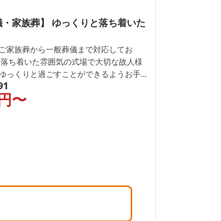
儀・家族葬】 ゆっくりと落ち着いた
ご家族葬から一般葬儀まで対応してお
た落ち着いた雰囲気の式場で大切な故人様
ゆっくりと過ごすことができるようお手
91
いております。事前相談・事前見積も承
円〜
ひお問い合わせください。