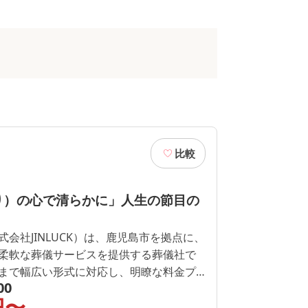
比較
り）の心で清らかに」人生の節目の
会社JINLUCK）は、鹿児島市を拠点に、
柔軟な葬儀サービスを提供する葬儀社で
まで幅広い形式に対応し、明瞭な料金プ
00
説明で、初めて葬儀を検討する方にも安
円〜
24時間365日いつでも相談できる体制を整