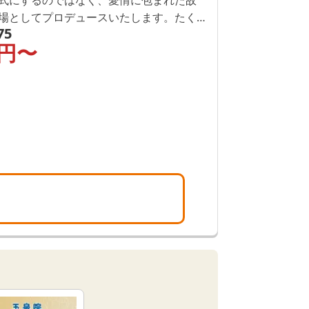
場としてプロデュースいたします。たく
75
ら素敵な写真を選んで、似合うお花を飾
円〜
を思って食で安らぎ、一生懸命お手伝い
玉泉院が大切にしていること。お葬式は
最後のおくりもの」だと考えておりま