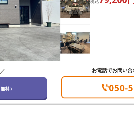
税込
え、ご搬送や安置、
に根ざした姿勢で、
こもったお見送りを
お電話でお問い合
／
050-5
（無料）