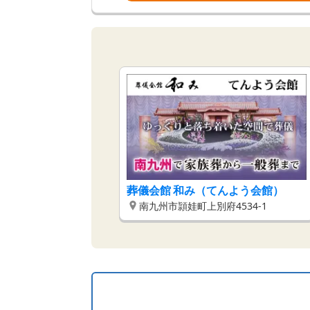
葬儀会館 和み（てんよう会館）
南九州市頴娃町上別府4534-1