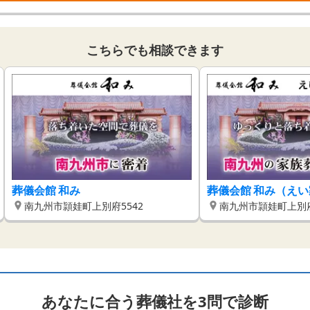
こちらでも相談できます
葬儀会館 和み
葬儀会館 和み（え
南九州市頴娃町上別府5542
南九州市頴娃町上別府
あなたに合う葬儀社を3問で診断