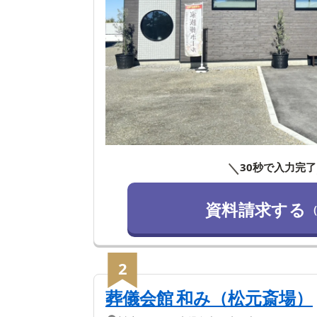
＼
30秒で入力完了
資料請求する
2
葬儀会館 和み（松元斎場）