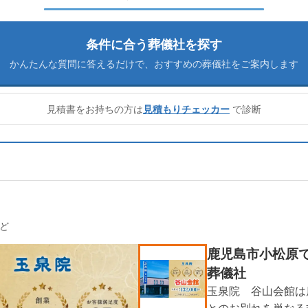
条件に合う葬儀社を探す
かんたんな質問に答えるだけで、
おすすめの葬儀社をご案内します
見積書をお持ちの方は
見積もりチェッカー
で診断
ど
鹿児島市小松原
葬儀社
玉泉院 谷山会館は
とのお別れを単なる