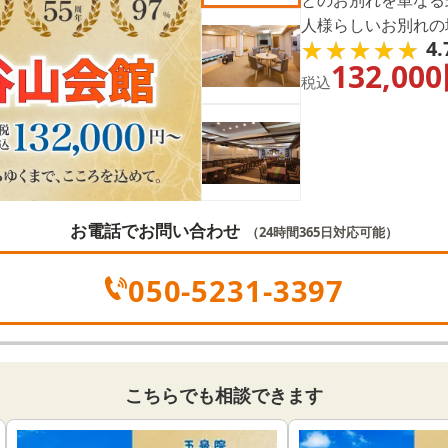
人様らしいお別れの
★★★★★
★★★★★
4.
さんの思い出の中か
132,000
って、故人様のこと
税込
する。それが私たち
大切な人にできる「
す。
お電話でお問い合わせ
（24時間365日対応可能）
050-5231-3397
こちらでも相談できます