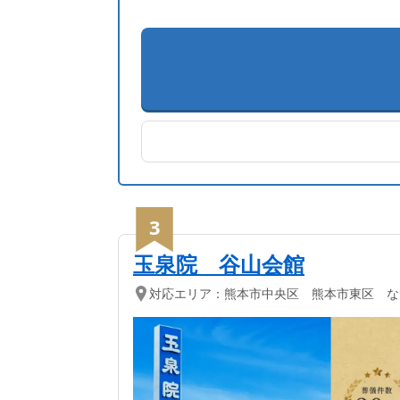
3
玉泉院 谷山会館
対応エリア：
熊本市中央区 熊本市東区 な