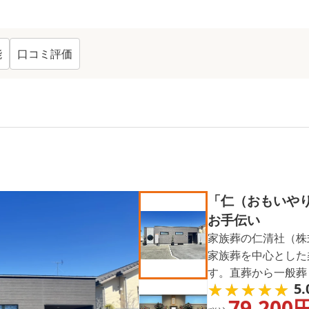
能
口コミ評価
ンキング TOP
8
「仁（おもいや
お手伝い
家族葬の仁清社（株式
家族葬を中心とした
す。直葬から一般葬
★★★★★
★★★★★
5.
ランと分かりやすい
79,200
心を届けています。