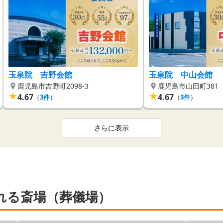
玉泉院 吉野会館
玉泉院 中山会館
鹿児島市吉野町2098-3
鹿児島市山田町381
★
★
4.67
4.67
（
3
件
）
（
3
件
）
さらに表示
れる斎場（葬儀場）