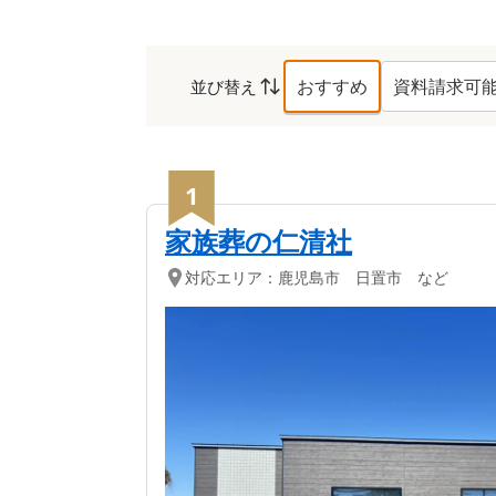
おすすめ
資料請求可
並び替え
南さつま市
の葬儀社ラ
1
家族葬の仁清社
対応エリア：
鹿児島市 日置市 など