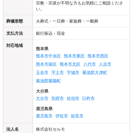
宗教・宗派が不明な方もお気軽にご相談くださ
い。
葬儀形態
火葬式・一日葬・家族葬・一般葬
支払方法
銀行振込・現金
対応地域
熊本県
熊本市中央区
熊本市東区
熊本市西区
熊本市南区
熊本市北区
八代市
人吉市
玉名市
宇土市
宇城市
菊池郡大津町
菊池郡菊陽町
大分県
大分市
別府市
佐伯市
臼杵市
鹿児島県
鹿児島市
伊佐市
姶良市
法人名
株式会社セルモ