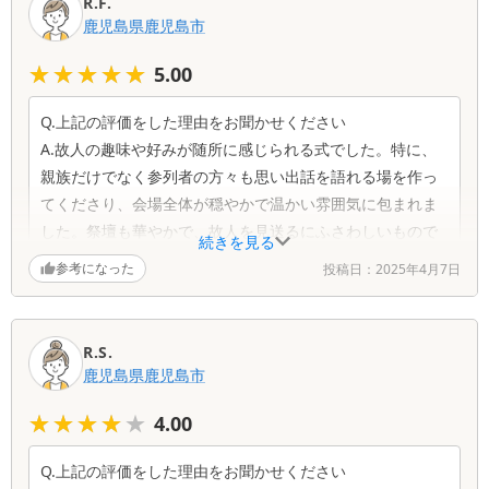
R.F.
進んだことが非常に良かったです。
鹿児島県
鹿児島市
★★★★★
★★★★★
5.00
Q.改善点はありますか？お気づきの点をお聞かせください
A.改善点はありません。満足しています。
Q.上記の評価をした理由をお聞かせください
A.故人の趣味や好みが随所に感じられる式でした。特に、
親族だけでなく参列者の方々も思い出話を語れる場を作っ
てくださり、会場全体が穏やかで温かい雰囲気に包まれま
した。祭壇も華やかで、故人を見送るにふさわしいもので
続きを見る
した。
参考になった
投稿日：
2025年4月7日
Q.担当スタッフの対応ついてお聞かせください
A.スタッフの皆さんが丁寧で親切でした。親族の気持ちに
R.S.
寄り添いながら、すべてがスムーズに進むよう配慮してく
鹿児島県
鹿児島市
ださったことに感謝しています。
★★★★★
★★★★★
4.00
Q.改善点はありますか？お気づきの点をお聞かせください
Q.上記の評価をした理由をお聞かせください
A.改善すべき点はありません。心から感謝しております。