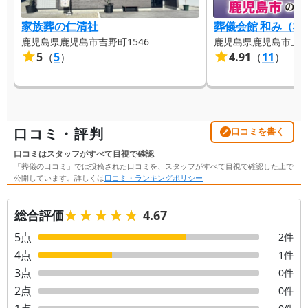
家族葬の仁清社
葬儀会館 和み（松
鹿児島県鹿児島市吉野町1546
鹿児島県鹿児島市上谷口
5
（
5
）
4.91
（
11
）
口コミ・評判
口コミを書く
口コミはスタッフがすべて目視で確認
「葬儀の口コミ」では投稿された口コミを、スタッフがすべて目視で確認した上で
公開しています。詳しくは
口コミ・ランキングポリシー
★★★★★
★★★★★
総合評価
4.67
5
点
2
件
4
点
1
件
3
点
0
件
2
点
0
件