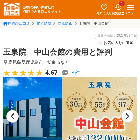
1
評判の良い葬儀社に
依頼できる口コミサイト
お気に入り
メニュー
閲覧履歴
葬儀の口コミ
鹿児島県
鹿児島市
玉泉院 中山会館
最終更新日：
2026年8月4日
お気に入りに追加
玉泉院 中山会館の費用と評判
鹿児島県鹿児島市
、
姶良市
など
★★★★★
★★★★★
4.67
3
件