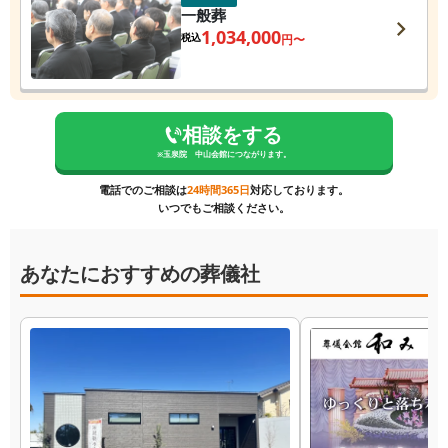
一般葬
1,034,000
税込
円〜
相談をする
※
玉泉院 中山会館
につながります。
電話でのご相談は
24時間365日
対応しております。
いつでもご相談ください。
あなたにおすすめの葬儀社