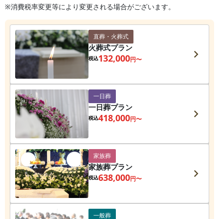
※消費税率変更等により変更される場合がございます。
直葬・火葬式
火葬式プラン
132,000
税込
円〜
一日葬
一日葬プラン
418,000
税込
円〜
家族葬
家族葬プラン
638,000
税込
円〜
一般葬