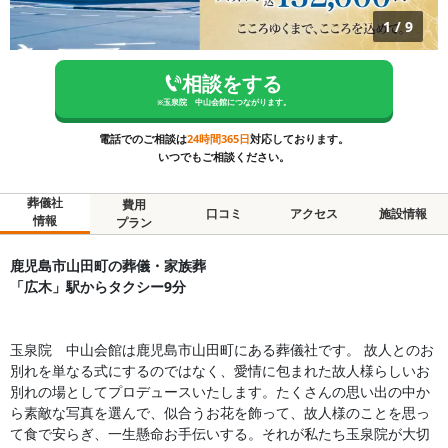
1
/
9
相談をする
※
玉泉院 中山会館
につながります。
電話でのご相談は
24時間365日
対応しております。
いつでもご相談ください。
葬儀社
費用
口コミ
アクセス
施設情報
情報
プラン
鹿児島市山田町の葬儀・家族葬
「広木」駅からタクシー9分
玉泉院 中山会館は鹿児島市山田町にある葬儀社です。 故人とのお
別れを単なる式にするのではなく、愛情に包まれた故人様らしいお
別れの場としてプロデュースいたします。たくさんの思い出の中か
ら素敵な写真を選んで、似合うお花を飾って、故人様のことを思っ
て食で安らぎ、一生懸命お手伝いする。それが私たち玉泉院が大切