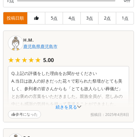
1
点
0
件
投稿日順
5
4
3
2
1
点
点
点
点
点
口
H.M.
コ
鹿児島県
鹿児島市
ミ
一
★★★★★
★★★★★
5.00
覧
Q.上記の評価をした理由をお聞かせください
A.当日は故人の好きだった花々で彩られた祭壇がとても美
しく、参列者の皆さんからも「とても故人らしい葬儀だ」
とお褒めの言葉をいただきました。親族全員が、悲しみの
中にも感謝の気持ちを持って見送ることができました。
続きを見る
参考になった
投稿日：
2025年4月8日
Q.担当スタッフの対応ついてお聞かせください
A.スタッフの方々が終始落ち着いた対応で、私たちの緊張
を和らげてくださいました。進行も無駄がなく、滞りなく