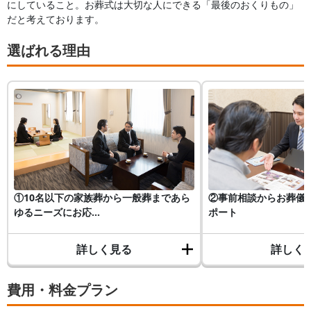
にしていること。お葬式は大切な人にできる「最後のおくりもの」
だと考えております。
選ばれる理由
①10名以下の家族葬から一般葬まであら
②事前相談からお葬儀
ゆるニーズにお応...
ポート
詳しく見る
詳しく
費用・料金プラン