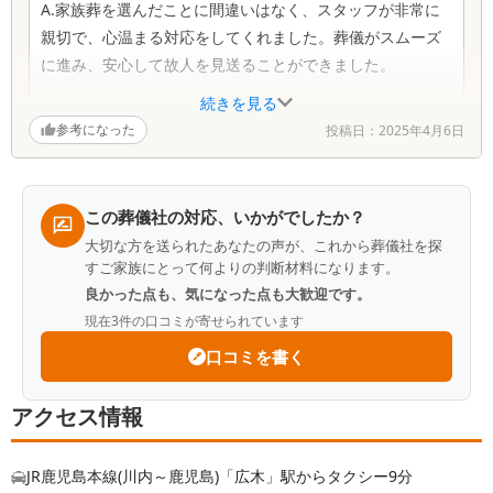
A.家族葬を選んだことに間違いはなく、スタッフが非常に
親切で、心温まる対応をしてくれました。葬儀がスムーズ
に進み、安心して故人を見送ることができました。
続きを見る
Q.担当スタッフの対応ついてお聞かせください
参考になった
投稿日：
2025年4月6日
A.家族葬を選んだことに間違いはなく、スタッフが非常に
親切で、心温まる対応をしてくれました。葬儀がスムーズ
に進み、安心して故人を見送ることができました。
この葬儀社の対応、いかがでしたか？
大切な方を送られたあなたの声が、これから葬儀社を探
Q.改善点はありますか？お気づきの点をお聞かせください
すご家族にとって何よりの判断材料になります。
A.大きな改善点はありません
良かった点も、気になった点も大歓迎です。
現在
3
件の口コミが寄せられています
口コミを書く
アクセス情報
JR鹿児島本線(川内～鹿児島)「広木」駅からタクシー9分