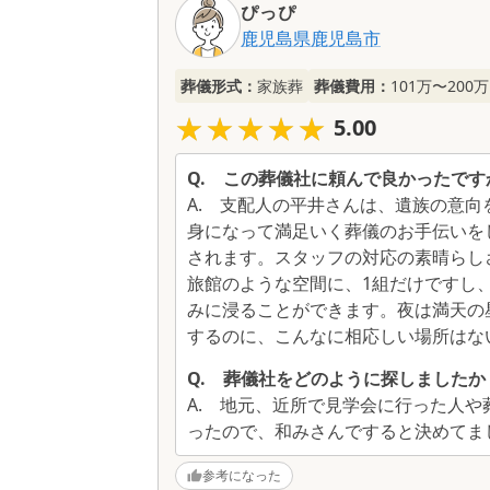
コ
ぴっぴ
ミ
鹿児島県
鹿児島市
一
覧
葬儀形式：
家族葬
葬儀費用：
101万〜200万
★★★★★
★★★★★
5.00
Q.
この葬儀社に頼んで良かったです
A.
支配人の平井さんは、遺族の意向
身になって満足いく葬儀のお手伝いを
されます。スタッフの対応の素晴らし
旅館のような空間に、1組だけですし
みに浸ることができます。夜は満天の
するのに、こんなに相応しい場所はな
Q.
葬儀社をどのように探しましたか
A.
地元、近所で見学会に行った人や
ったので、和みさんですると決めてま
参考になった