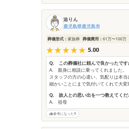
迫りん
鹿児島県
鹿児島市
葬儀形式：
家族葬
葬儀費用：
61万〜100万
★★★★★
★★★★★
5.00
Q.
この葬儀社に頼んで良かったです
A.
親身に相談に乗ってくれました。
スタッフの方の心遣い、気配りは本当
細かいことにまで気付いてくれて大変
Q.
故人との思い出を一つ教えてくだ
A.
祖母
参考になった
1