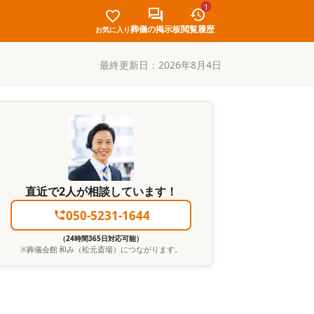
1
葬儀の掲示板
閲覧履歴
お気に入り
最終更新日：
2026年8月4日
直近で2人が相談しています！
050-5231-1644
（24時間365日対応可能）
※
葬儀会館 和み（松元斎場）
につながります。