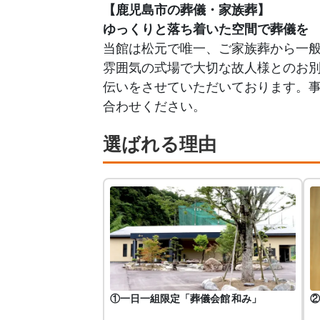
【鹿児島市の葬儀・家族葬】
ゆっくりと落ち着いた空間で葬儀を
当館は松元で唯一、ご家族葬から一般
雰囲気の式場で大切な故人様とのお
伝いをさせていただいております。
合わせください。
選ばれる理由
①一日一組限定「葬儀会館 和み」
②