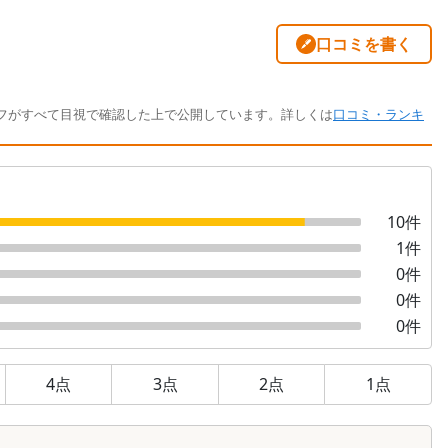
口コミを書く
フがすべて目視で確認した上で公開しています。詳しくは
口コミ・ランキ
10
件
1
件
0
件
0
件
0
件
4
点
3
点
2
点
1
点