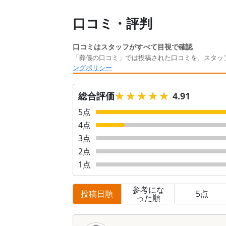
口コミ・評判
口コミはスタッフがすべて目視で確認
「葬儀の口コミ」では投稿された口コミを、スタッ
ングポリシー
★★★★★
★★★★★
総合評価
4.91
5
点
4
点
3
点
2
点
1
点
参考にな
投稿日順
5
点
った順
口