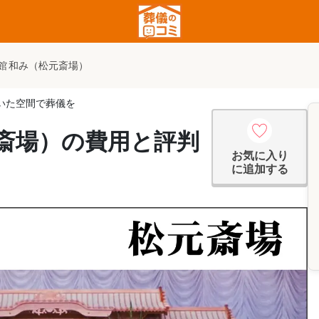
館 和み（松元斎場）
いた空間で葬儀を
元斎場）の費用と評判
お気に入り
に追加する