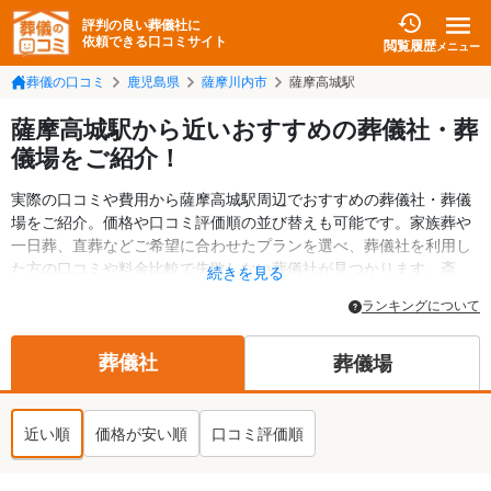
評判の良い葬儀社に
依頼できる口コミサイト
閲覧履歴
メニュー
葬儀の口コミ
鹿児島県
薩摩川内市
薩摩高城駅
薩摩高城駅から近いおすすめの葬儀社・葬
儀場をご紹介！
実際の口コミや費用から薩摩高城駅周辺でおすすめの葬儀社・葬儀
場をご紹介。価格や口コミ評価順の並び替えも可能です。家族葬や
一日葬、直葬などご希望に合わせたプランを選べ、葬儀社を利用し
た方の口コミや料金比較で失敗しない葬儀社が見つかります。斎
続きを見る
場・葬儀場の情報も検索可能。薩摩川内市の葬儀情報や給付金につ
ランキングについて
いての情報も掲載しています。24時間の相談受付で深夜・早朝でも
対応可能です。
葬儀社
葬儀場
近い順
価格が安い順
口コミ評価順