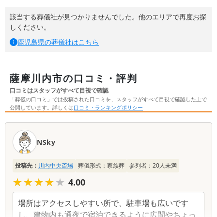
該当する葬儀社が見つかりませんでした。他のエリアで再度お探
しください。
鹿児島県
の葬儀社はこちら
薩摩川内市の口コミ・評判
口コミはスタッフがすべて目視で確認
「葬儀の口コミ」では投稿された口コミを、スタッフがすべて目視で確認した上で
公開しています。詳しくは
口コミ・ランキングポリシー
口
コ
NSky
ミ
一
投稿先：
川内中央斎場
葬儀形式：
家族葬
参列者：
20
人未満
覧
★★★★★
★★★★★
4.00
場所はアクセスしやすい所で、駐車場も広いです
し、建物内も通夜で宿泊できるように広間やちょっ