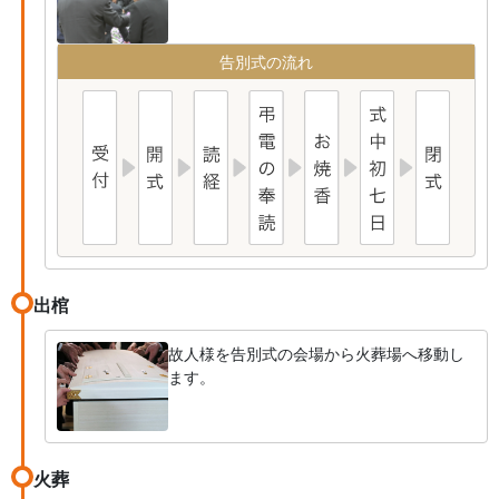
告別式の流れ
出棺
故人様を告別式の会場から火葬場へ移動し
ます。
火葬