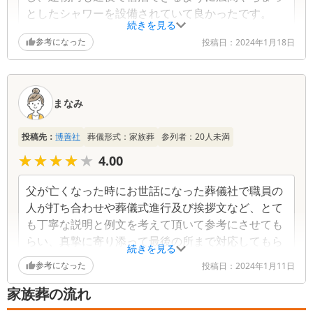
としたシャワーを設備されていて良かったです。
続きを見る
参考になった
投稿日：
2024年1月18日
まなみ
投稿先：
博善社
葬儀形式：
家族葬
参列者：
20
人未満
★★★★★
★★★★★
4.00
父が亡くなった時にお世話になった葬儀社で職員の
人が打ち合わせや葬儀式進行及び挨拶文など、とて
も丁寧な説明と例文を考えて頂いて参考にさせても
らい、真摯に寄り添って最後の所まで対応してもら
続きを見る
い感謝しています。
参考になった
投稿日：
2024年1月11日
家族葬の流れ