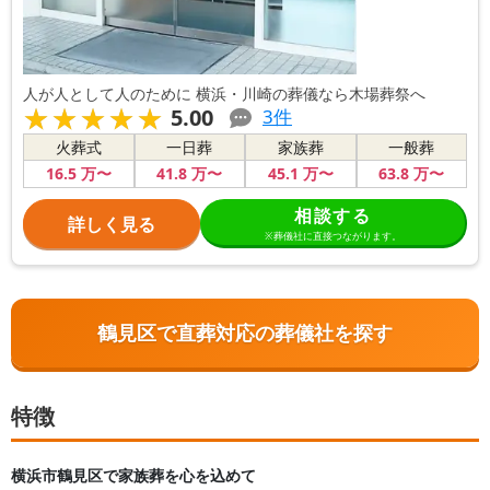
人が人として人のために 横浜・川崎の葬儀なら木場葬祭へ
★★★★★
★★★★★
5.00
3
件
火葬式
一日葬
家族葬
一般葬
16
.5
万〜
41
.8
万〜
45
.1
万〜
63
.8
万〜
相談する
詳しく見る
※葬儀社に直接つながります。
鶴見区で直葬対応の葬儀社を探す
特徴
横浜市鶴見区で家族葬を心を込めて