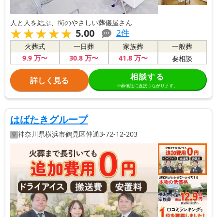
人と人を結ぶ、街のやさしい葬儀屋さん
★★★★★
★★★★★
5.00
2
件
火葬式
一日葬
家族葬
一般葬
9
.9
万〜
30
.8
万〜
41
.8
万〜
要相談
相談する
詳しく見る
※葬儀社に直接つながります。
はばたきグループ
神奈川県
横浜市鶴見区
仲通3-72-12-203