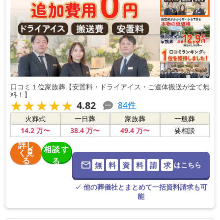
口コミ１位家族葬【安置料・ドライアイス・ご遺体搬送が全て無
料！】
★★★★★
★★★★★
4.82
84
件
火葬式
一日葬
家族葬
一般葬
14
.2
万〜
38
.4
万〜
49
.4
万〜
要相談
詳し
相談す
く見
る
る
無
料
資
料
請
求
はこちら
※葬儀社に直
接つながりま
す。
✓ 他の葬儀社とまとめて一括資料請求も可
能