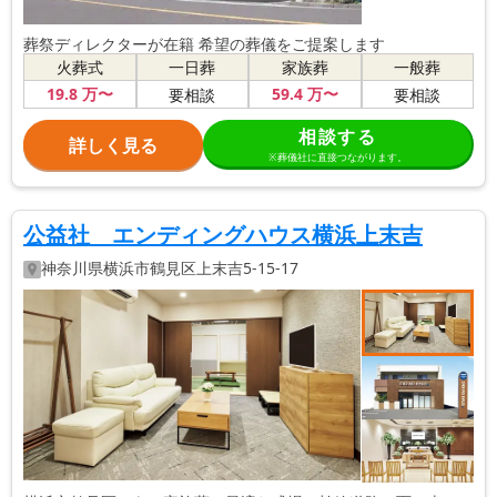
葬祭ディレクターが在籍 希望の葬儀をご提案します
火葬式
一日葬
家族葬
一般葬
19
.8
万〜
59
.4
万〜
要相談
要相談
相談する
詳しく見る
※葬儀社に直接つながります。
公益社 エンディングハウス横浜上末吉
神奈川県
横浜市鶴見区
上末吉5-15-17