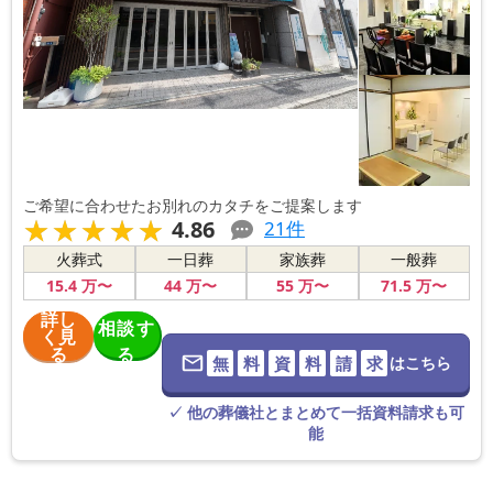
ご希望に合わせたお別れのカタチをご提案します
★★★★★
★★★★★
4.86
21
件
火葬式
一日葬
家族葬
一般葬
15
.4
万〜
44
万〜
55
万〜
71
.5
万〜
詳し
相談す
く見
る
る
無
料
資
料
請
求
はこちら
※葬儀社に直
接つながりま
す。
✓ 他の葬儀社とまとめて一括資料請求も可
能