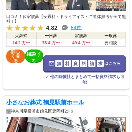
口コミ１位家族葬【安置料・ドライアイス・ご遺体搬送が全て無
料！】
★★★★★
★★★★★
4.82
84
件
火葬式
一日葬
家族葬
一般葬
14
.2
万〜
38
.4
万〜
49
.4
万〜
要相談
詳し
相談す
く見
る
る
無
料
資
料
請
求
はこちら
※葬儀社に直
接つながりま
す。
✓ 他の葬儀社とまとめて一括資料請求も可
能
小さなお葬式 鶴見駅前ホール
神奈川県
横浜市鶴見区
豊岡町29-6