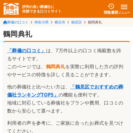
評判の良い葬儀社に
依頼できる口コミサイト
閲覧履歴
メニュー
葬儀の口コミ
神奈川県
横浜市
鶴見区
鶴岡典礼
鶴岡典礼
「葬儀の口コミ」
は、7万件以上の口コミ掲載数を誇
るサイトです。
このページでは、
鶴岡典礼
を実際に利用した方の評判
やサービスの特徴を詳しく見ることができます。
他の葬儀社と比べたい方は、
「
鶴見区でおすすめの葬
儀社ランキングTOP5
」
の機能も便利です。
地域に対応している葬儀社をプランや費用、口コミの
数から安心して選べます。
利用者の声を参考に、ご家族に合ったお葬式を見つけ
てください。