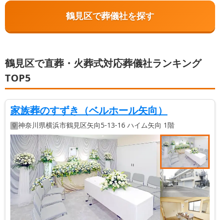
鶴見区で葬儀社を探す
鶴見区で直葬・火葬式対応葬儀社ランキング
TOP5
家族葬のすずき（ベルホール矢向）
神奈川県
横浜市鶴見区
矢向5-13-16 ハイム矢向 1階