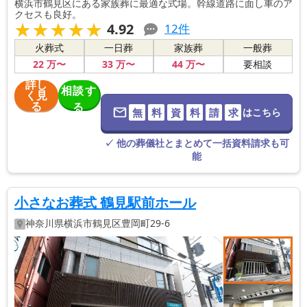
横浜市鶴見区にある家族葬に最適な式場。幹線道路に面し車のア
クセスも良好。
★★★★★
★★★★★
4.92
12
件
火葬式
一日葬
家族葬
一般葬
22
万〜
33
万〜
44
万〜
要相談
詳し
相談す
く見
る
る
無
料
資
料
請
求
はこちら
※葬儀社に直
接つながりま
す。
✓ 他の葬儀社とまとめて一括資料請求も可
能
小さなお葬式 鶴見駅前ホール
神奈川県
横浜市鶴見区
豊岡町29-6