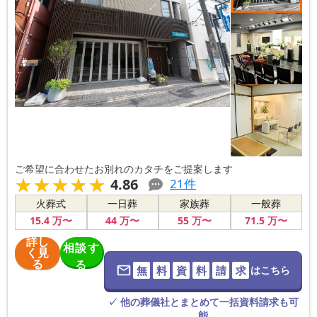
ご希望に合わせたお別れのカタチをご提案します
★★★★★
★★★★★
4.86
21
件
火葬式
一日葬
家族葬
一般葬
15
.4
万〜
44
万〜
55
万〜
71
.5
万〜
詳し
相談す
く見
る
る
無
料
資
料
請
求
はこちら
※葬儀社に直
接つながりま
す。
✓ 他の葬儀社とまとめて一括資料請求も可
能