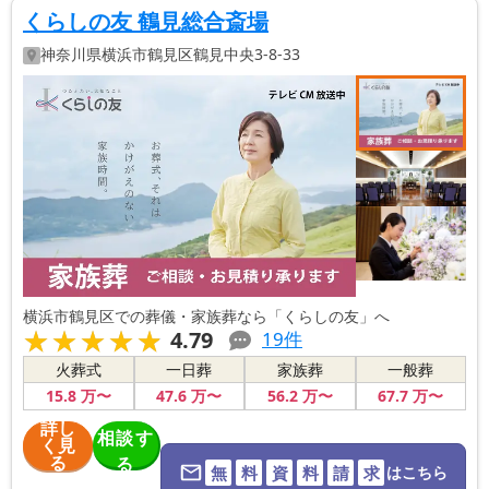
くらしの友 鶴見総合斎場
神奈川県
横浜市鶴見区
鶴見中央3-8-33
横浜市鶴見区での葬儀・家族葬なら「くらしの友」へ
★★★★★
★★★★★
4.79
19
件
火葬式
一日葬
家族葬
一般葬
15
.8
万〜
47
.6
万〜
56
.2
万〜
67
.7
万〜
詳し
相談す
く見
る
る
無
料
資
料
請
求
はこちら
※葬儀社に直