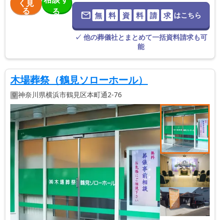
く見
る
る
無
料
資
料
請
求
はこちら
※葬儀社に直
接つながりま
す。
✓ 他の葬儀社とまとめて一括資料請求も可
能
木場葬祭（鶴見ソローホール）
神奈川県
横浜市鶴見区
本町通2-76