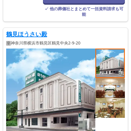
接つながりま
す。
✓ 他の葬儀社とまとめて一括資料請求も可
能
鶴見ほうさい殿
神奈川県
横浜市鶴見区
鶴見中央2-9-20