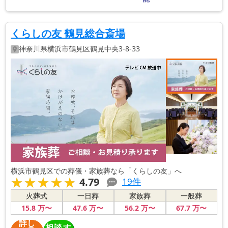
くらしの友 鶴見総合斎場
神奈川県
横浜市鶴見区
鶴見中央3-8-33
横浜市鶴見区での葬儀・家族葬なら「くらしの友」へ
★★★★★
★★★★★
4.79
19
件
火葬式
一日葬
家族葬
一般葬
15
.8
万〜
47
.6
万〜
56
.2
万〜
67
.7
万〜
詳し
相談す