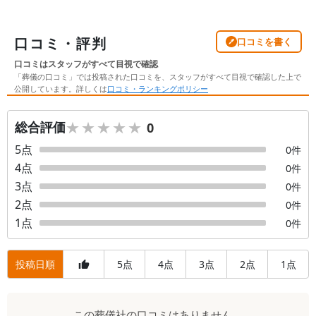
口コミ・評判
口コミを書く
口コミはスタッフがすべて目視で確認
「葬儀の口コミ」では投稿された口コミを、スタッフがすべて目視で確認した上で
公開しています。詳しくは
口コミ・ランキングポリシー
★★★★★
★★★★★
総合評価
0
5
点
0
件
4
点
0
件
3
点
0
件
2
点
0
件
1
点
0
件
投稿日順
5
4
3
2
1
点
点
点
点
点
口
この
葬儀社
の口コミはありません。
コ