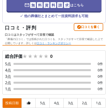
無
料
資
料
請
求
はこちら
✓ 他の葬儀社とまとめて一括資料請求も可能
口コミ・評判
口コミを書く
口コミはスタッフがすべて目視で確認
「葬儀の口コミ」では投稿された口コミを、スタッフがすべて目視で確認した上で
公開しています。詳しくは
口コミ・ランキングポリシー
★★★★★
★★★★★
総合評価
0
5
点
0
件
4
点
0
件
3
点
0
件
2
点
0
件
1
点
0
件
投稿日順
5
4
3
2
1
点
点
点
点
点