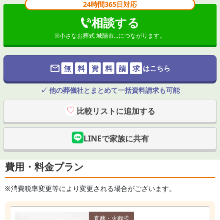
24時間365日対応
相談する
※
小さなお葬式 城陽市...
につながります。
無
料
資
料
請
求
はこちら
✓ 他の葬儀社とまとめて一括資料請求も可能
比較リストに追加する
LINEで家族に共有
費用・料金プラン
※消費税率変更等により変更される場合がございます。
直葬・火葬式