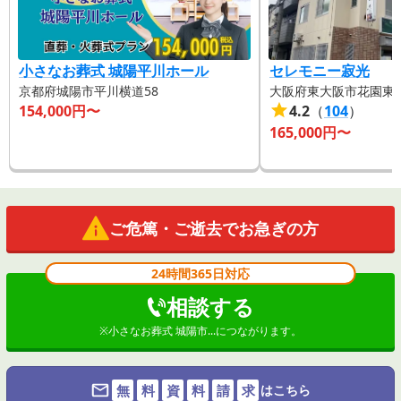
小さなお葬式 城陽平川ホール
セレモニー寂光
京都府城陽市平川横道58
大阪府東大阪市花園東町2
154,000
円〜
4.2
（
104
）
165,000
円〜
ご危篤・ご逝去でお急ぎの方
24時間365日対応
相談する
※
小さなお葬式 城陽市...
につながります。
無
料
資
料
請
求
はこちら