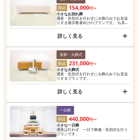
154,000
税込
円〜
小さなお別れ葬
通夜・告別式を行わずに火葬のみでお見送
りする無宗教者向けのプランです。 仏具や
式にかかる費用が含まれていないため、費
用を最小限に抑えることができます。
詳しく見る
直葬・火葬式
231,000
税込
円〜
小さな火葬式
通夜・告別式を行わずに火葬のみでお見送
りするプランです。
詳しく見る
一日葬
440,000
税込
円〜
小さな一日葬
通夜は行わず、一日で葬儀・告別式を行う
プランです。