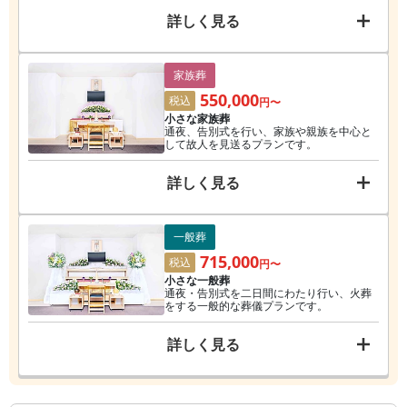
詳しく見る
家族葬
550,000
税込
円〜
小さな家族葬
通夜、告別式を行い、家族や親族を中心と
して故人を見送るプランです。
詳しく見る
一般葬
715,000
税込
円〜
小さな一般葬
通夜・告別式を二日間にわたり行い、火葬
をする一般的な葬儀プランです。
詳しく見る