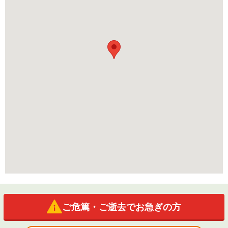
ご危篤・ご逝去でお急ぎの方