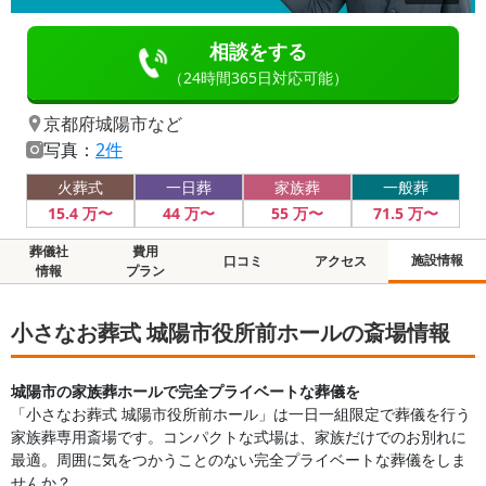
相談をする
（24時間365日対応可能）
京都府城陽市
など
写真：
2件
火葬式
一日葬
家族葬
一般葬
15
.4
万〜
44
万〜
55
万〜
71
.5
万〜
葬儀社
費用
施設情報
口コミ
アクセス
情報
プラン
小さなお葬式 城陽市役所前ホールの斎場情報
城陽市の家族葬ホールで完全プライベートな葬儀を
「小さなお葬式 城陽市役所前ホール」は一日一組限定で葬儀を行う
家族葬専用斎場です。コンパクトな式場は、家族だけでのお別れに
最適。周囲に気をつかうことのない完全プライベートな葬儀をしま
せんか？