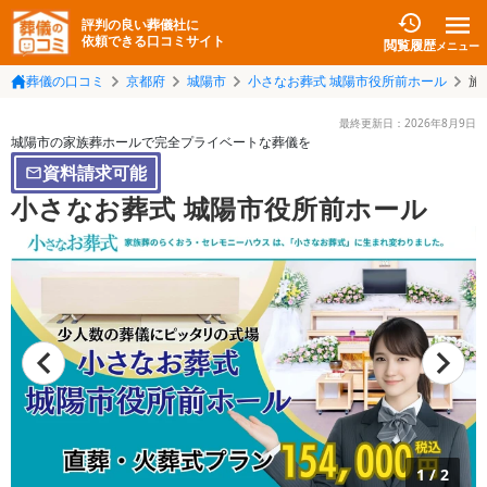
評判の良い葬儀社に
依頼できる口コミサイト
閲覧履歴
メニュー
葬儀の口コミ
京都府
城陽市
小さなお葬式 城陽市役所前ホール
施
最終更新日：
2026年8月9日
城陽市の家族葬ホールで完全プライベートな葬儀を
資料請求可能
小さなお葬式 城陽市役所前ホール
1
/
2