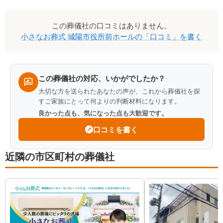
口
この
葬儀社
の口コミはありません。
コ
小さなお葬式 城陽市役所前ホール
の「口コミ」を書く
ミ
一
覧
この葬儀社の対応、いかがでしたか？
大切な方を送られたあなたの声が、これから葬儀社を探
すご家族にとって何よりの判断材料になります。
良かった点も、気になった点も大歓迎です。
口コミを書く
近隣の市区町村の葬儀社