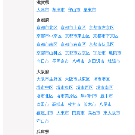
滋賀県
大津市
草津市
守山市
栗東市
京都府
京都市北区
京都市上京区
京都市左京区
京都市中京区
京都市東山区
京都市下京区
京都市南区
京都市右京区
京都市伏見区
京都市山科区
京都市西京区
宇治市
亀岡市
向日市
長岡京市
八幡市
京田辺市
城陽市
大阪府
大阪市生野区
大阪市城東区
堺市堺区
堺市中区
堺市東区
堺市西区
堺市南区
堺市北区
堺市美原区
岸和田市
豊中市
吹田市
高槻市
枚方市
茨木市
八尾市
寝屋川市
大東市
門真市
高石市
東大阪市
守口市
兵庫県