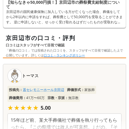
【知らなきゃ50,000円損！】京田辺市の葬祭費支給制度につい
て
京田辺市の国民健康保険に加入している方が亡くなった場合、葬儀をして
から2年以内に申請をすれば、葬祭費として50,000円を受取ることができま
す。 逆に申請しないと、せっかく受け取れるはずだったものが受取れなく
なってしまいます。 そんなことにならないよう、この記事では申請方法な
ど詳しく解説します。
京田辺市の口コミ・評判
口コミはスタッフがすべて目視で確認
「葬儀の口コミ」では投稿された口コミを、スタッフがすべて目視で確認した上で
公開しています。詳しくは
口コミ・ランキングポリシー
口
コ
トーマス
ミ
一
投稿先：
遥セレモニーホール京田辺
葬儀形式：
家族葬
覧
葬儀費用：
41万〜60万
宗教・宗派：
無宗教
★★★★★
★★★★★
5.00
15年ほど前、某大手葬儀社で葬儀を執り行ってもら
ったら、 ｢この祭壇では故人が可哀想。｣ だの、 ｢そ