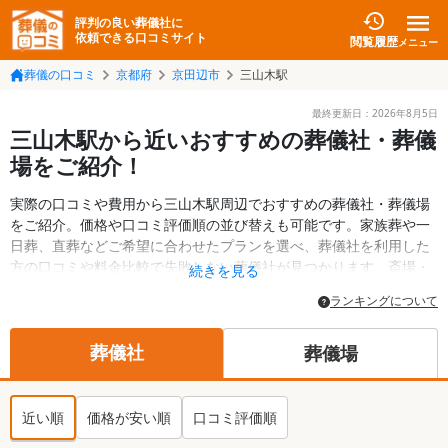
評判の良い葬儀社に
依頼できる口コミサイト
閲覧履歴
メニュー
葬儀の口コミ
京都府
京田辺市
三山木駅
最終更新日：
2026年8月5日
三山木駅から近いおすすめの葬儀社・葬儀
場をご紹介！
実際の口コミや費用から三山木駅周辺でおすすめの葬儀社・葬儀場
をご紹介。価格や口コミ評価順の並び替えも可能です。家族葬や一
日葬、直葬などご希望に合わせたプランを選べ、葬儀社を利用した
方の口コミや料金比較で失敗しない葬儀社が見つかります。斎場・
続きを見る
葬儀場の情報も検索可能。京田辺市の葬儀情報や給付金についての
ランキングについて
情報も掲載しています。24時間の相談受付で深夜・早朝でも対応可
能です。
葬儀社
葬儀場
近い順
価格が安い順
口コミ評価順