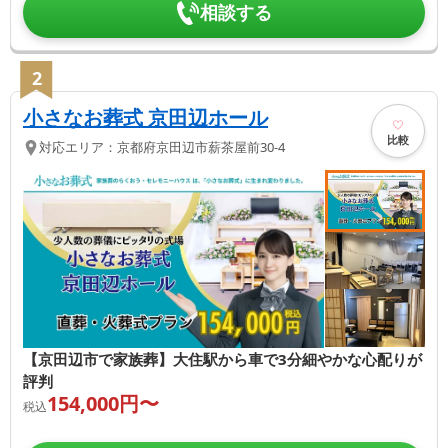
相談する
2
小さなお葬式 京田辺ホール
比較
対応エリア：
京都府
京田辺市
薪茶屋前30-4
【京田辺市で家族葬】大住駅から車で3分細やかな心配りが
評判
154,000
円〜
税込