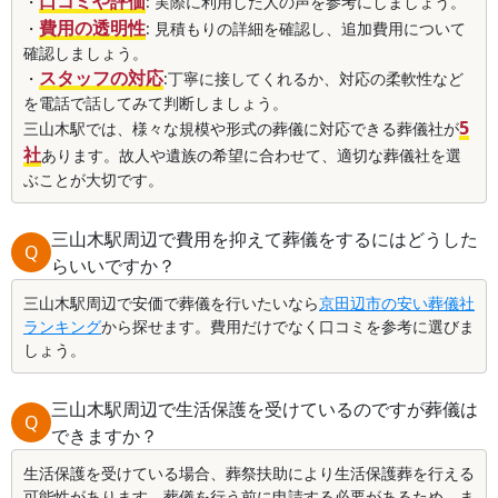
口コミや評価
・
: 実際に利用した人の声を参考にしましょう。
費用の透明性
・
: 見積もりの詳細を確認し、追加費用について
確認しましょう。
スタッフの対応
・
:丁寧に接してくれるか、対応の柔軟性など
を電話で話してみて判断しましょう。
5
三山木駅では、様々な規模や形式の葬儀に対応できる葬儀社が
社
あります。故人や遺族の希望に合わせて、適切な葬儀社を選
ぶことが大切です。
三山木駅周辺で費用を抑えて葬儀をするにはどうした
Q
らいいですか？
三山木駅周辺で安価で葬儀を行いたいなら
京田辺市の安い葬儀社
ランキング
から探せます。費用だけでなく口コミを参考に選びま
しょう。
三山木駅周辺で生活保護を受けているのですが葬儀は
Q
できますか？
生活保護を受けている場合、葬祭扶助により生活保護葬を行える
可能性があります。葬儀を行う前に申請する必要があるため、ま