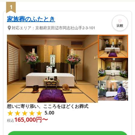
1
家族葬のふたとき
比較
対応エリア：
京都府
京田辺市
同志社山手2-3-101
想いに寄り添い、こころをほどくお葬式
★★★★★
★★★★★
5.00
165,000
円〜
税込