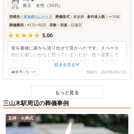
喪主
女性
（
50代
）
投稿先：
家族葬のふたとき
葬儀形式：
家族葬
参列者人数：
〜10名
葬儀費用：
41万〜60万
宗教・宗派：
日蓮宗
★★★★★
★★★★★
5.00
母を最後に家から送り出せて良かったです。スペース
的にも厳しいかなと思っていましたが、色々提案して
下さり、しっかりと送ることができました。ありがと
続きを見る
うございました。
参考になった
投稿日：
2025年4月21日
もっと見る
三山木駅周辺の葬儀事例
直葬・火葬式