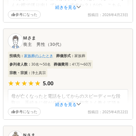
んな棺で送り出していいんですか？｣ だの、こちら
続きを見る
の話しを聞いてくれることはなく、気付いたら莫大
参考になった
投稿日：
2026年4月23日
な費用が発生していました。 その経験があったので
身構えましたが、遥の担当さんは、とても親切にゆ
っくりとこちらの意向を聞いてくださり、無理に押
Mさま
し付けるようなことは一切おっしゃらず、とても安
喪主
男性
（
30代
）
心できました。
投稿先：
家族葬のふたとき
葬儀形式：
家族葬
参列者人数：
30名〜50名
葬儀費用：
41万〜60万
宗教・宗派：
浄土真宗
★★★★★
★★★★★
5.00
母が亡くなったと電話をしてからのスピーディーな段
取り、手続きに何が必要か丁寧に順序よく教えて頂き
続きを見る
ました。
参考になった
投稿日：
2025年4月22日
自宅葬だったのですが準備前の掃除から/人だと大変な
のでという事で一緒にして頂きました。何から何まで
本当にありがとうございました。
Nさま
今後もよろしくお願い致します。