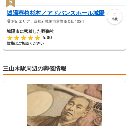
5
城陽葬祭杉村／アドバンスホール城陽
比較
対応エリア：
京都府
城陽市
富野荒見田105-1
城陽市に密着した葬儀社
★★★★★
★★★★★
5.00
価格はご相談ください
三山木駅周辺の葬儀情報