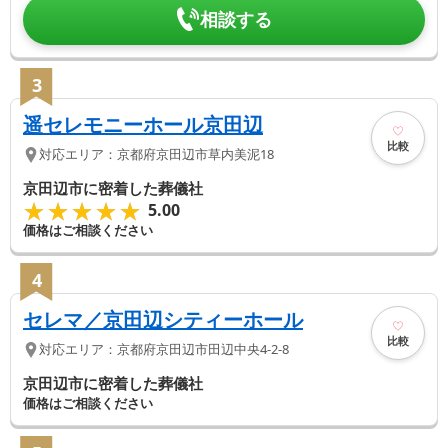
相談する
3
遥セレモニーホール京田辺
比較
対応エリア：
京都府
京田辺市
草内美泥18
京田辺市に密着した葬儀社
★★★★★
★★★★★
5.00
価格はご相談ください
4
セレマ／京田辺シティーホール
比較
対応エリア：
京都府
京田辺市
田辺中央4-2-8
京田辺市に密着した葬儀社
価格はご相談ください