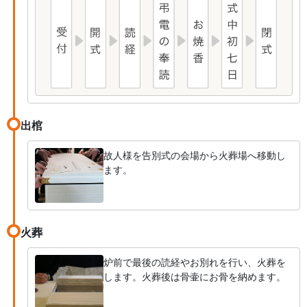
出棺
故人様を告別式の会場から火葬場へ移動し
ます。
火葬
炉前で最後の読経やお別れを行い、火葬を
します。火葬後は骨壷にお骨を納めます。