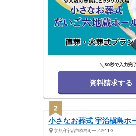
＼
30秒で入力完
資料請求する
2
小さなお葬式 宇治槇島ホ
京都府
宇治市
槇島町一ノ坪11-3