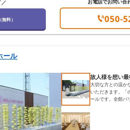
お電話でお問い合
／
了
050-5
（無料）
ホール
故人様を想い最
大切な方との温か
いただきます。「
ールです。全館バ
でも安心してご利
ーベッドやテレビ
ます。