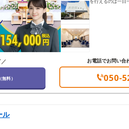
を行えるのは一日
はありません。ま
休ませてあげられ
お電話でお問い合
／
了
050-5
（無料）
ール