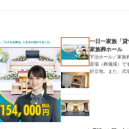
一日一家族「貸
家族葬ホール
宇治ホール／家族
斎場（葬儀場）で
好立地。また、式
での利用もできま
変オススメです。