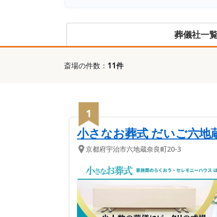
葬儀社一
斎場
の件数：
11
件
1
小さなお葬式 だいご六地
京都府
宇治市
六地蔵奈良町20-3