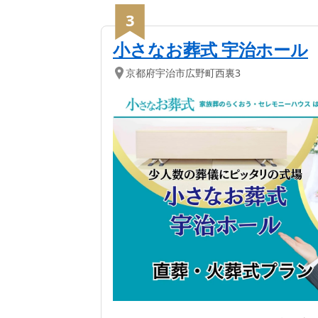
3
小さなお葬式 宇治ホール
京都府
宇治市
広野町西裏3