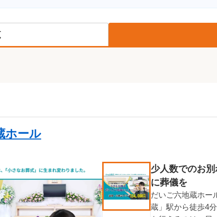
覧
蔵ホール
少人数でのお別
に葬儀を
だいご六地蔵ホー
蔵」駅から徒歩4