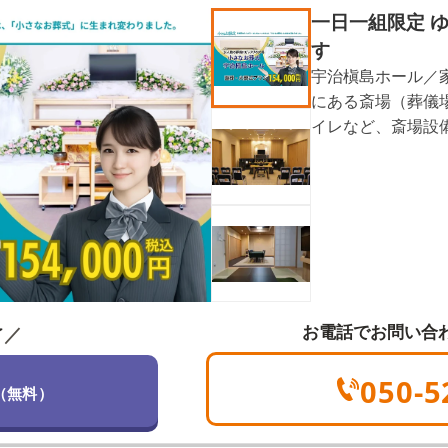
一日一組限定 
す
宇治槇島ホール／
にある斎場（葬儀
イレなど、斎場設
方でも安心。式場
ので、ゆったりと
お電話でお問い合
／
了
050-5
（無料）