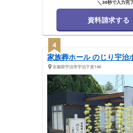
＼
30秒で入力完
資料請求する
4
家族葬ホール のじり宇治
京都府
宇治市
宇治下居146