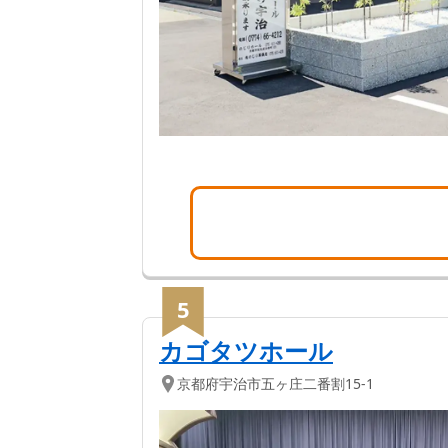
5
カゴタツホール
京都府
宇治市
五ヶ庄二番割15-1