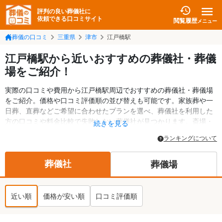
評判の良い葬儀社に
依頼できる口コミサイト
閲覧履歴
メニュー
葬儀の口コミ
三重県
津市
江戸橋駅
江戸橋駅から近いおすすめの葬儀社・葬儀
場をご紹介！
実際の口コミや費用から江戸橋駅周辺でおすすめの葬儀社・葬儀場
をご紹介。価格や口コミ評価順の並び替えも可能です。家族葬や一
日葬、直葬などご希望に合わせたプランを選べ、葬儀社を利用した
方の口コミや料金比較で失敗しない葬儀社が見つかります。斎場・
続きを見る
葬儀場の情報も検索可能。津市の葬儀情報や給付金についての情報
ランキングについて
も掲載しています。24時間の相談受付で深夜・早朝でも対応可能で
す。
葬儀社
葬儀場
近い順
価格が安い順
口コミ評価順