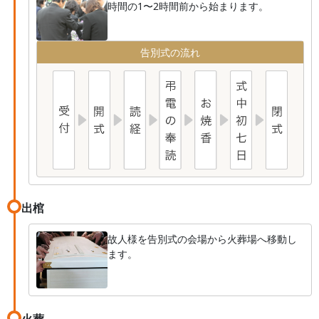
時間の1〜2時間前から始まります。
告別式の流れ
出棺
故人様を告別式の会場から火葬場へ移動し
ます。
火葬