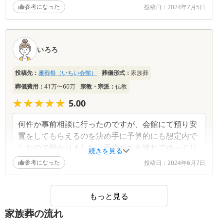
いのかしっかり説明してくれてわかりやすかった。
参考になった
投稿日：
2024年7月5日
結局宿泊は取りやめたが部屋もきれいで安心して母
親を預けることができた。本当によくしてもらって
お願いしてよかった
いろろ
投稿先：
雅葬祭（いちい会館）
葬儀形式：
家族葬
葬儀費用：
41万〜60万
宗教・宗派：
仏教
★★★★★
★★★★★
5.00
何件か事前相談に行ったのですが、会館にて預り安
置をしてもらえるのを決め手に予算的にも想定内で
したので助かりました。子供たちを連れてゆっくり
続きを見る
と最後の時間を父と過ごすことができました。火葬
参考になった
投稿日：
2024年6月7日
場も近く移動等もスムーズでした。式場も程よい広
さで8人ほどの参列でも寂しさもなく、スタッフの
方にもいろいろお気遣いいただきとても良かったで
もっと見る
す。
家族葬の流れ