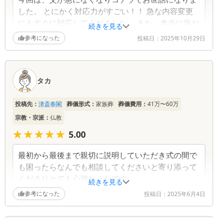
した。 とにかく対応力がすごい！！ 急な内容変更
にもすぐに対応してくれました。 また、本当に急だ
続きを見る
ったので何も分からない状態だったのですがしっか
参考になった
投稿日：
2025年10月29日
りと説明していただき色々な手続きも丁寧に教えて
くれました。 1番うれしかったのは、亡くなったあ
と病院から一度も家に連れて帰ってあげることがで
タカ
ず母はすごく後悔していたのですが事情を聞いた担
当の方が火葬場へ移動するときに家の前を通れるよ
うに手配してくれました。 感謝しかありません。
投稿先：
津斎奉閣
葬儀形式：
家族葬
葬儀費用：
41万〜60万
最初から最後まで本当に親身に対応していただきあ
宗教・宗派：
仏教
りがとうございました。
★★★★★
★★★★★
5.00
最初から最後まで親切に説明していただき式の間で
も困ったらなんでも相談してくださいと寄り添って
くださりとても心強かったです。
続きを見る
参考になった
投稿日：
2025年6月4日