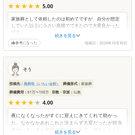
★★★★★
★★★★★
5.00
家族葬として依頼したのは初めてですが、自分が想定
していた以上に小さい規模でできたので大変良かった
です。
続きを見る
参考になった
投稿日：
2024年10月30日
そう
投稿先：
雅葬祭（いちい会館）
葬儀形式：
家族葬
葬儀費用：
61万〜100万
宗教・宗派：
仏教
★★★★★
★★★★★
4.00
夜になくなったがすぐに迎えにきてくれて助かっ
た。なかなかあれこれと決まらず大変だったが担当
者がいろいろと相談に乗ってくれて、何をしたらい
続きを見る