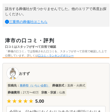
該当する葬儀社が見つかりませんでした。他のエリアで再度お探
しください。
三重県
の葬儀社はこちら
津市の口コミ・評判
口コミはスタッフがすべて目視で確認
「葬儀の口コミ」では投稿された口コミを、スタッフがすべて目視で確認した上で
公開しています。詳しくは
口コミ・ランキングポリシー
口
コ
おすず
ミ
一
投稿先：
雅葬祭（いちい会館）
葬儀形式：
直葬・火葬式
覧
葬儀費用：
21万〜40万
宗教・宗派：
仏教
★★★★★
★★★★★
5.00
今回は、父が急になくなりコチラでお世話になりま