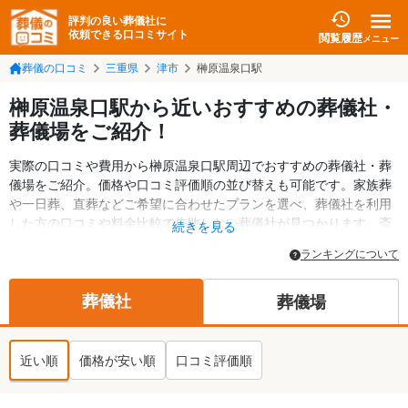
評判の良い葬儀社に
依頼できる口コミサイト
閲覧履歴
メニュー
葬儀の口コミ
三重県
津市
榊原温泉口駅
榊原温泉口駅から近いおすすめの葬儀社・
葬儀場をご紹介！
実際の口コミや費用から榊原温泉口駅周辺でおすすめの葬儀社・葬
儀場をご紹介。価格や口コミ評価順の並び替えも可能です。家族葬
や一日葬、直葬などご希望に合わせたプランを選べ、葬儀社を利用
した方の口コミや料金比較で失敗しない葬儀社が見つかります。斎
続きを見る
場・葬儀場の情報も検索可能。津市の葬儀情報や給付金についての
ランキングについて
情報も掲載しています。24時間の相談受付で深夜・早朝でも対応可
能です。
葬儀社
葬儀場
近い順
価格が安い順
口コミ評価順