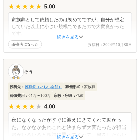
★★★★★
★★★★★
5.00
家族葬として依頼したのは初めてですが、自分が想定
していた以上に小さい規模でできたので大変良かった
です。
続きを見る
参考になった
投稿日：
2024年10月30日
そう
投稿先：
雅葬祭（いちい会館）
葬儀形式：
家族葬
葬儀費用：
61万〜100万
宗教・宗派：
仏教
★★★★★
★★★★★
4.00
夜になくなったがすぐに迎えにきてくれて助かっ
た。なかなかあれこれと決まらず大変だったが担当
者がいろいろと相談に乗ってくれて、何をしたらい
続きを見る