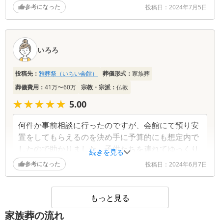
いのかしっかり説明してくれてわかりやすかった。
参考になった
投稿日：
2024年7月5日
結局宿泊は取りやめたが部屋もきれいで安心して母
親を預けることができた。本当によくしてもらって
お願いしてよかった
いろろ
投稿先：
雅葬祭（いちい会館）
葬儀形式：
家族葬
葬儀費用：
41万〜60万
宗教・宗派：
仏教
★★★★★
★★★★★
5.00
何件か事前相談に行ったのですが、会館にて預り安
置をしてもらえるのを決め手に予算的にも想定内で
したので助かりました。子供たちを連れてゆっくり
続きを見る
と最後の時間を父と過ごすことができました。火葬
参考になった
投稿日：
2024年6月7日
場も近く移動等もスムーズでした。式場も程よい広
さで8人ほどの参列でも寂しさもなく、スタッフの
方にもいろいろお気遣いいただきとても良かったで
もっと見る
す。
家族葬の流れ