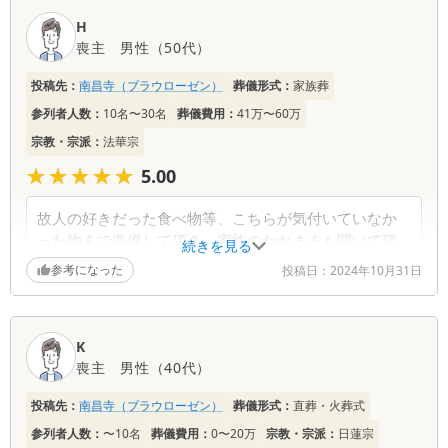
H
喪主
男性
（
50代
）
投稿先：
南昌寺（ブラウローゼン）
葬儀形式：
家族葬
参列者人数：
10名〜30名
葬儀費用：
41万〜60万
宗教・宗派：
法華宗
★★★★★
★★★★★
5.00
故人の好きだった食べ物等、こちらが気付いていなか
った物まで準備して頂き、家族のわがままも聞いて頂
続きを見る
けたから。大変お世話になりました。ありがとうござ
参考になった
投稿日：
2024年10月31日
いました。
K
喪主
男性
（
40代
）
投稿先：
南昌寺（ブラウローゼン）
葬儀形式：
直葬・火葬式
参列者人数：
〜10名
葬儀費用：
0〜20万
宗教・宗派：
日蓮宗