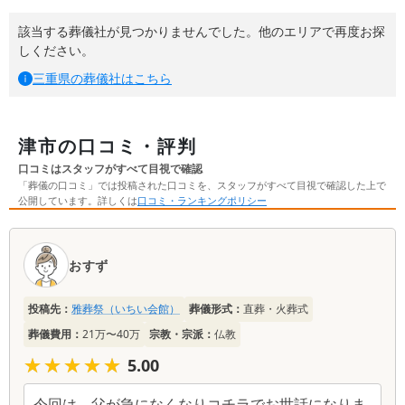
該当する葬儀社が見つかりませんでした。他のエリアで再度お探
しください。
三重県
の葬儀社はこちら
津市の口コミ・評判
口コミはスタッフがすべて目視で確認
「葬儀の口コミ」では投稿された口コミを、スタッフがすべて目視で確認した上で
公開しています。詳しくは
口コミ・ランキングポリシー
口
コ
おすず
ミ
一
投稿先：
雅葬祭（いちい会館）
葬儀形式：
直葬・火葬式
覧
葬儀費用：
21万〜40万
宗教・宗派：
仏教
★★★★★
★★★★★
5.00
今回は、父が急になくなりコチラでお世話になりま