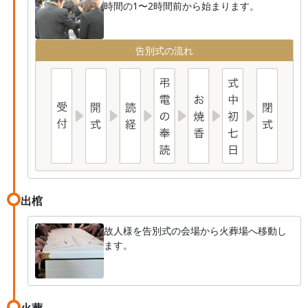
時間の1〜2時間前から始まります。
告別式の流れ
出棺
故人様を告別式の会場から火葬場へ移動し
ます。
火葬