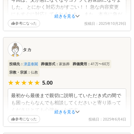
した。 とにかく対応力がすごい！！ 急な内容変更
にもすぐに対応してくれました。 また、本当に急だ
続きを見る
ったので何も分からない状態だったのですがしっか
参考になった
投稿日：
2025年10月29日
りと説明していただき色々な手続きも丁寧に教えて
くれました。 1番うれしかったのは、亡くなったあ
と病院から一度も家に連れて帰ってあげることがで
タカ
ず母はすごく後悔していたのですが事情を聞いた担
当の方が火葬場へ移動するときに家の前を通れるよ
うに手配してくれました。 感謝しかありません。
投稿先：
津斎奉閣
葬儀形式：
家族葬
葬儀費用：
41万〜60万
最初から最後まで本当に親身に対応していただきあ
宗教・宗派：
仏教
りがとうございました。
★★★★★
★★★★★
5.00
最初から最後まで親切に説明していただき式の間で
も困ったらなんでも相談してくださいと寄り添って
くださりとても心強かったです。
続きを見る
参考になった
投稿日：
2025年6月4日