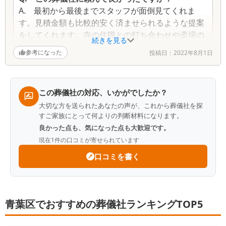
A.
最初から最後までスタッフが面倒見てくれま
す。見積金額も比較的安く済ませられるような提案
をしてくれます。寺の住職との打ち合わせや斎場の
続きを見る
手配についてもわかりやすくアドバイスしてくれま
参考になった
投稿日：
2022年8月1日
す。線香や蝋燭など不足がちな用品は余分に用意し
てくれます。
この葬儀社の対応、いかがでしたか？
Q.
故人との思い出を教えてください
大切な方を送られたあなたの声が、これから葬儀社を探
A.
亡くなったのは義母です。家事をよくこなして
すご家族にとって何よりの判断材料になります。
くれていました。ある日自宅で転んで足を骨折し病
良かった点も、気になった点も大歓迎です。
院に入院してしまい高齢の為、入院生活が長引き体
現在
1
件の口コミが寄せられています
力気力共に衰えてきて最後には食事もできなるほど
口コミを書く
衰弱してしまい家族の介護も空しく入院生活1年半
で亡くなりました。
青葉区でおすすめの葬儀社ランキングTOP5
Q.
葬儀社をどのように探しましたか？
A.
中学の時の同級生が勤めている会社なので連絡