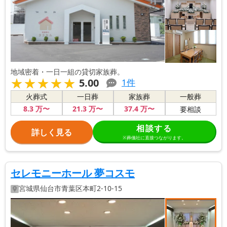
地域密着・一日一組の貸切家族葬。
★★★★★
★★★★★
5.00
1
件
火葬式
一日葬
家族葬
一般葬
8
.3
万〜
21
.3
万〜
37
.4
万〜
要相談
相談する
詳しく見る
※葬儀社に直接つながります。
セレモニーホール 夢コスモ
宮城県
仙台市青葉区
本町2-10-15