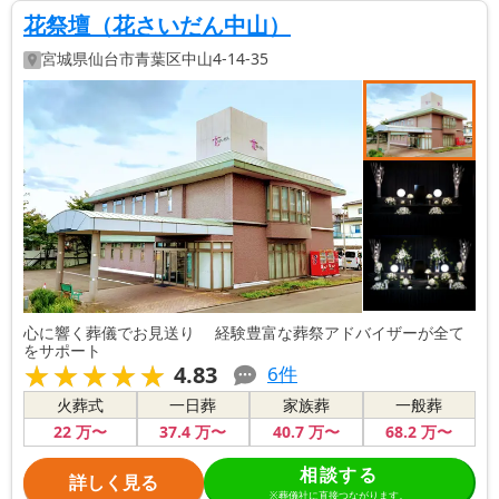
を取ってお世話になることにしました。
花祭壇（花さいだん中山）
宮城県
仙台市青葉区
中山4-14-35
心に響く葬儀でお見送り 経験豊富な葬祭アドバイザーが全て
をサポート
★★★★★
★★★★★
4.83
6
件
火葬式
一日葬
家族葬
一般葬
22
万〜
37
.4
万〜
40
.7
万〜
68
.2
万〜
相談する
詳しく見る
※葬儀社に直接つながります。