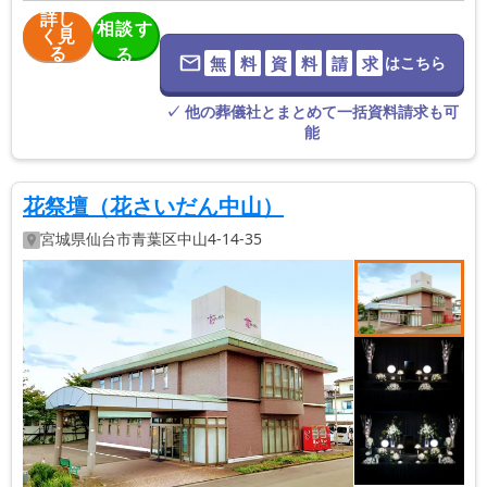
詳し
相談す
く見
る
る
無
料
資
料
請
求
はこちら
※葬儀社に直
接つながりま
す。
✓ 他の葬儀社とまとめて一括資料請求も可
能
花祭壇（花さいだん中山）
宮城県
仙台市青葉区
中山4-14-35