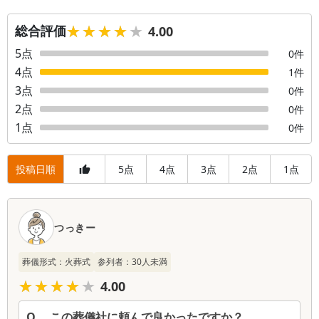
★★★★★
★★★★★
総合評価
4.00
5
点
0
件
4
点
1
件
3
点
0
件
2
点
0
件
1
点
0
件
投稿日順
5
4
3
2
1
点
点
点
点
点
口
コ
つっきー
ミ
一
葬儀形式：
火葬式
参列者：
30
人未満
覧
★★★★★
★★★★★
4.00
Q.
この葬儀社に頼んで良かったですか？