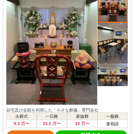
自宅及び会館を利用した「小さな葬儀」専門会社
火葬式
一日葬
家族葬
一般葬
9
.3
万〜
23
.5
万〜
33
万〜
要相談