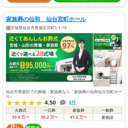
家族葬の仙和 仙台宮町ホール
宮城県
仙台市青葉区
宮町5-1-16
仙台市青葉区での葬儀・家族葬なら「家族葬の仙和仙台宮町ホー
ル」
★★★★★
★★★★★
4.50
4
件
火葬式
一日葬
家族葬
一般葬
10
.4
万〜
30
.2
万〜
41
.2
万〜
要相談
詳し