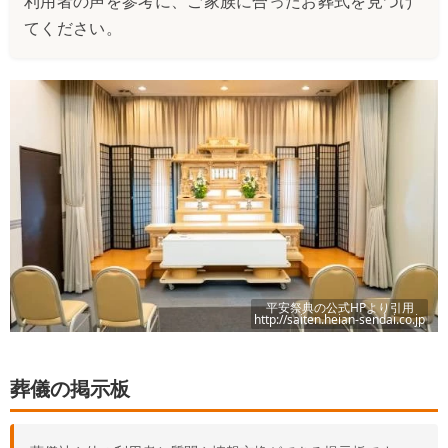
利用者の声を参考に、ご家族に合ったお葬式を見つけ
てください。
平安祭典
の公式HPより引用
http://saiten.heian-sendai.co.jp
葬儀の掲示板