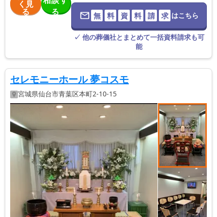
相談す
く見
る
る
無
料
資
料
請
求
はこちら
※葬儀社に直
接つながりま
す。
✓ 他の葬儀社とまとめて一括資料請求も可
能
セレモニーホール 夢コスモ
宮城県
仙台市青葉区
本町2-10-15