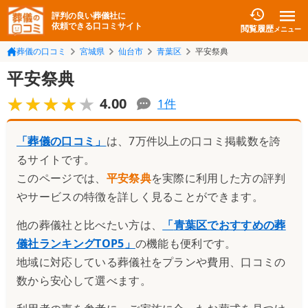
評判の良い葬儀社に
依頼できる口コミサイト
閲覧履歴
メニュー
葬儀の口コミ
宮城県
仙台市
青葉区
平安祭典
平安祭典
★★★★★
★★★★★
4.00
1
件
「葬儀の口コミ」
は、7万件以上の口コミ掲載数を誇
るサイトです。
このページでは、
平安祭典
を実際に利用した方の評判
やサービスの特徴を詳しく見ることができます。
他の葬儀社と比べたい方は、
「
青葉区でおすすめの葬
儀社ランキングTOP5
」
の機能も便利です。
地域に対応している葬儀社をプランや費用、口コミの
数から安心して選べます。