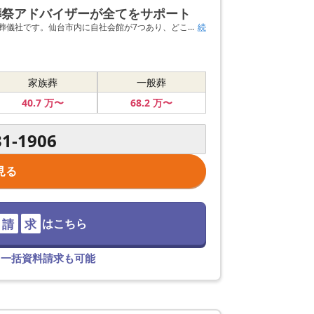
祭アドバイザーが全てをサポート
儀社です。仙台市内に自社会館が7つあり、どこ...
続
家族葬
一般葬
40
.7
万〜
68
.2
万〜
31-1906
見る
請
求
はこちら
て一括資料請求も可能