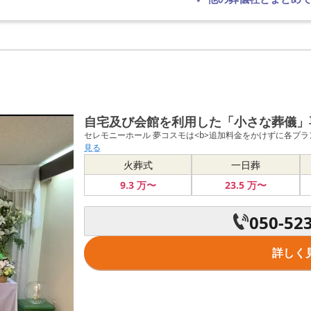
自宅及び会館を利用した「小さな葬儀」
セレモニーホール 夢コスモは<b>追加料金をかけずに各プラ
見る
火葬式
一日葬
9
.3
万〜
23
.5
万〜
050-52
詳しく