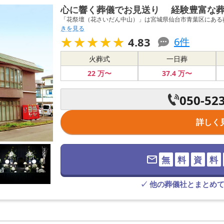
心に響く葬儀でお見送り 経験豊富な葬
「花祭壇（花さいだん中山）」は宮城県仙台市青葉区にある葬
きを見る
★★★★★
★★★★★
4.83
6
件
火葬式
一日葬
22
万〜
37
.4
万〜
050-52
詳しく
無
料
資
料
✓ 他の葬儀社とまとめ