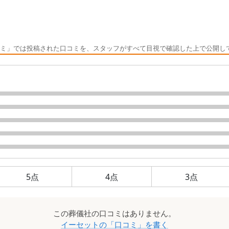
ミ」では投稿された口コミを、スタッフがすべて目視で確認した上で公開し
5
点
4
点
3
点
この
葬儀社
の口コミはありません。
イーセット
の「口コミ」を書く