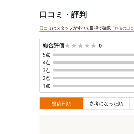
口コミ・評判
口コミはスタッフがすべて目視で確認
「葬儀の口コ
★★★★★
★★★★★
総合評価
0
5
点
4
点
3
点
2
点
1
点
投稿日順
参考になった順
口
コ
ミ