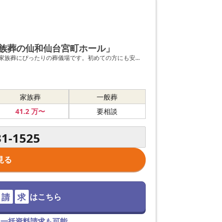
族葬の仙和仙台宮町ホール」
族葬にぴったりの葬儀場です。初めての方にも安...
家族葬
一般葬
41
.2
万〜
要相談
31-1525
見る
請
求
はこちら
て一括資料請求も可能