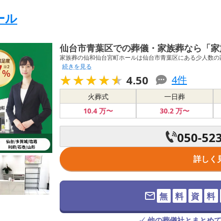
ール
仙台市青葉区での葬儀・家族葬なら「家
家族葬の仙和仙台宮町ホールは仙台市青葉区にある少人数の家
続きを見る
★★★★★
★★★★★
4.50
4
件
火葬式
一日葬
10
.4
万〜
30
.2
万〜
050-52
詳しく
無
料
資
料
✓ 他の葬儀社とまとめ