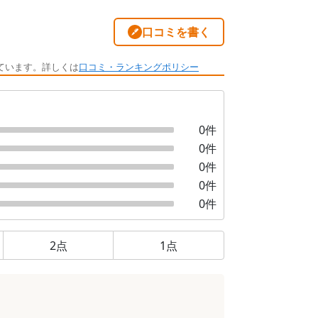
口コミを書く
ています。詳しくは
口コミ・ランキングポリシー
0
件
0
件
0
件
0
件
0
件
2
点
1
点