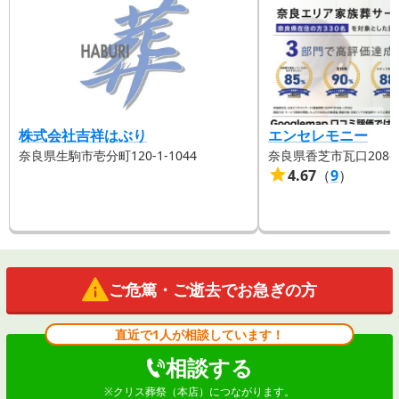
株式会社吉祥はぶり
エンセレモニー
奈良県生駒市壱分町120-1-1044
奈良県香芝市瓦口208-
4.67
（
9
）
ご危篤・ご逝去でお急ぎの方
直近で1人が相談しています！
相談する
※
クリス葬祭（本店）
につながります。