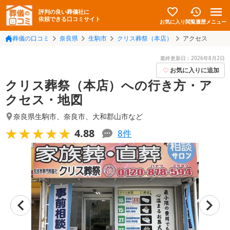
評判の良い葬儀社に
依頼できる口コミサイト
お気に入り
メニュー
閲覧履歴
葬儀の口コミ
奈良県
生駒市
クリス葬祭（本店）
アクセス
最終更新日：
2026年8月2日
お気に入りに追加
クリス葬祭（本店）への行き方・ア
クセス・地図
奈良県生駒市
、
奈良市
、
大和郡山市
など
★★★★★
★★★★★
4.88
8
件