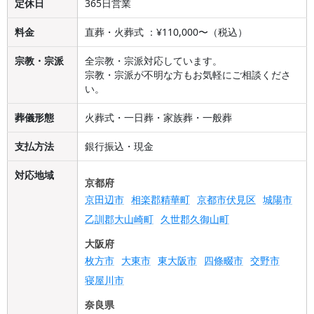
定休日
365日営業
料金
直葬・火葬式 ：¥110,000〜（税込）
宗教・宗派
全宗教・宗派対応しています。
宗教・宗派が不明な方もお気軽にご相談くださ
い。
葬儀形態
火葬式・一日葬・家族葬・一般葬
支払方法
銀行振込・現金
対応地域
京都府
京田辺市
相楽郡精華町
京都市伏見区
城陽市
乙訓郡大山崎町
久世郡久御山町
大阪府
枚方市
大東市
東大阪市
四條畷市
交野市
寝屋川市
奈良県