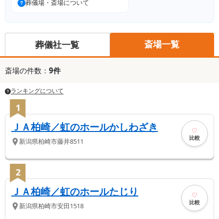
葬儀場・斎場について
斎場一覧
葬儀社一覧
斎場
の件数：
9
件
ランキングについて
1
ＪＡ柏崎／虹のホールかしわざき
比較
新潟県
柏崎市
藤井8511
2
ＪＡ柏崎／虹のホールたじり
比較
新潟県
柏崎市
安田1518