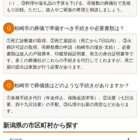
（-）、③料理や返礼品の予算を下げる、④複数の葬儀社で見積
もり比較。ただし、故人やご家族の希望と相談しましょう。
Q
柏崎市の葬儀で準備すべき手続きや必要書類は？
①死亡診断書の取得、②死亡届提出（死亡から7日以内）、③火
葬許可証の取得、④葬祭費の申請（柏崎市の場合-支給）。必要
書類は故人の戸籍謄本、印鑑登録証明書、喪主の身分証明書等で
す。多くの葬儀社がこれらの手続きを代行してくれますが、死亡
届の提出は家族が行う必要があります。
Q
柏崎市で葬儀後はどのような手続きがありますか？
①各種手続き代行（年金停止、保険金請求等）、②法要（七日法
要、四十九日法要）の手配、③仏壇やお墓の用意などがありま
す。
新潟県の市区町村から探す