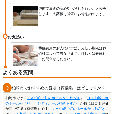
炉前で最後の読経やお別れを行い、火葬を
します。火葬後は骨壷にお骨を納めます。
お支払い
葬儀費用のお支払い方法、支払い期限は葬
儀社によって異なります。詳しくは葬儀社
にお問合せください。
よくある質問
Q
柏崎市でおすすめの斎場（葬儀場）はどこですか？
柏崎市では「
ＪＡ柏崎／虹のホールかしわざき
」「
ＪＡ柏崎／虹
のホールたじり
」「
シティホール柏崎あすか
」が特に口コミ評価
が高い斎場（葬儀場）です。
ＪＡ柏崎／虹のホールかしわざき
は、
ＪＡ柏崎／虹のホールたじり
は、
シティホール柏崎あすか
は