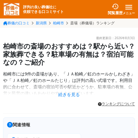
評判の良い葬儀社に
依頼できる口コミサイト
閲覧履歴
メニュー
葬儀の口コミ
新潟県
柏崎市
斎場（葬儀場）ランキング
最終更新日：
2026年8月3日
柏崎市の斎場のおすすめは？駅から近い？
家族葬できる？駐車場の有無は？宿泊可能
なの？ご紹介
柏崎市には9件の斎場があり、「ＪＡ柏崎／虹のホールかしわざき」
や「ＪＡ柏崎／虹のホールたじり」は評判の高い式場です。利用目
的に合わせて、斎場の宿泊可否や駅近かどうか、駐車場の有無、公
営と民営の違いもわかりやすくまとめています。
続きを見る
ランキングについて
関連情報