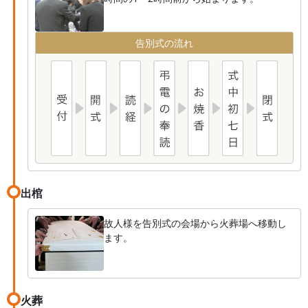
告別式の流れ
出棺
故人様を告別式の会場から火葬場へ移動し
ます。
火葬