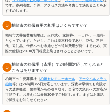
です。参列者数、予算、アクセス方法を考慮して決めることをお
すすめします。
Q
柏崎市の葬儀費用の相場はいくらですか？
柏崎市の葬儀費用相場は、火葬式-、家族葬-、一日葬-、一般葬-
となっています。ただし、これは基本料金であり、花代、料理
代、返礼品、僧侶へのお布施などの追加費用が発生するため、実
際の総額は20-30万円程度上乗せされることが多いです。
柏崎市の葬儀場（斎場）で24時間対応してくれると
Q
ころはありますか？
柏崎市の主要葬儀社（
柏崎セレモニーホール
、
アークベル／ラソ
柏崎
等）は24時間365日対応しています。深夜や早朝でも病院か
らの遺体搬送、警察署からの引き取り、自宅での急死への対応が
可能です。お迎えには最短30分でご対応します。まずはお電話
で状況をお知らせください。