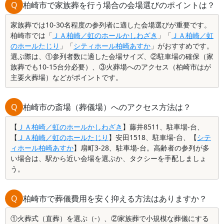
Q
柏崎市で家族葬を行う場合の会場選びのポイントは？
家族葬では10-30名程度の参列者に適した会場選びが重要です。
柏崎市では「
ＪＡ柏崎／虹のホールかしわざき
」「
ＪＡ柏崎／虹
のホールたじり
」「
シティホール柏崎あすか
」がおすすめです。
選ぶ際は、①参列者数に適した会場サイズ、②駐車場の確保（家
族葬でも10-15台分必要）、③火葬場へのアクセス（柏崎市はが
主要火葬場）などがポイントです。
Q
柏崎市の斎場（葬儀場）へのアクセス方法は？
【
ＪＡ柏崎／虹のホールかしわざき
】藤井8511、駐車場-台、
【
ＪＡ柏崎／虹のホールたじり
】安田1518、駐車場-台、【
シテ
ィホール柏崎あすか
】扇町3-28、駐車場-台。高齢者の参列が多
い場合は、駅から近い会場を選ぶか、タクシーを手配しましょ
う。
Q
柏崎市で葬儀費用を安く抑える方法はありますか？
①火葬式（直葬）を選ぶ（-）、②家族葬で小規模な葬儀にする