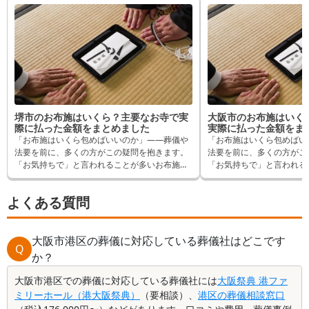
堺市のお布施はいくら？主要なお寺で実
大阪市のお布施はいく
際に払った金額をまとめました
実際に払った金額をま
「お布施はいくら包めばいいのか」——葬儀や
「お布施はいくら包めばい
法要を前に、多くの方がこの疑問を抱きます。
法要を前に、多くの方がこ
「お気持ちで」と言われることが多いお布施で
「お気持ちで」と言われる
すが、実際にはいくら包んでいる方が多いの
すが、実際にはいくら包ん
か、気になりますよね。 この記事では、堺市内
か、気になりますよね。 この記事では、大阪市
よくある質問
でお布施を納めたことがある方へ「葬儀の口コ
内でお布施を納めたことが
ミ」のアンケートをもとに、お寺ごとに実際に
コミ」のアンケートをもと
支払われた金額と内訳をご紹介します。 葬儀や
に支払われた金額と内訳をご紹
ご法要などでお布施を支払われる際の参考とし
大阪市港区の葬儀に対応している葬儀社はどこです
やご法要などでお布施を支
Q
て、お役立てください。
して、お役立てください。
か？
大阪市港区での葬儀に対応している葬儀社には
大阪祭典 港ファ
ミリーホール（港大阪祭典）
（要相談）、
港区の葬儀相談窓口