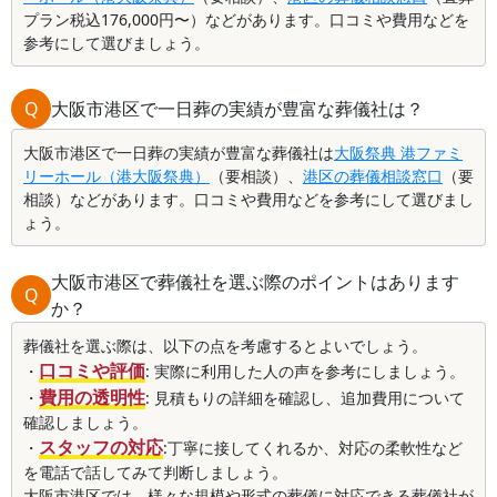
プラン税込176,000円〜）などがあります。口コミや費用などを
参考にして選びましょう。
Q
大阪市港区で一日葬の実績が豊富な葬儀社は？
大阪市港区で一日葬の実績が豊富な葬儀社は
大阪祭典 港ファミ
リーホール（港大阪祭典）
（要相談）、
港区の葬儀相談窓口
（要
相談）などがあります。口コミや費用などを参考にして選びまし
ょう。
大阪市港区で葬儀社を選ぶ際のポイントはあります
Q
か？
葬儀社を選ぶ際は、以下の点を考慮するとよいでしょう。
口コミや評価
・
: 実際に利用した人の声を参考にしましょう。
費用の透明性
・
: 見積もりの詳細を確認し、追加費用について
確認しましょう。
スタッフの対応
・
:丁寧に接してくれるか、対応の柔軟性など
を電話で話してみて判断しましょう。
大阪市港区では、様々な規模や形式の葬儀に対応できる葬儀社が