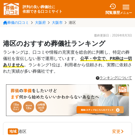
評判の良い葬儀社に
依頼できる口コミサイト
閲覧履歴
メニュー
葬儀の口コミ
大阪府
大阪市
港区
最終更新日：
2026年8月3日
港区のおすすめ葬儀社ランキング
ランキングは、口コミや情報の充実度を総合的に判断し、特定の葬
儀社を宣伝しない形で運用しています。
公平・中立で、PR枠は一切
ありません
。ランキング1位は、利用者から信頼され、実際に依頼さ
れた実績が多い葬儀社です。
ランキングについて
変更
港区
地域