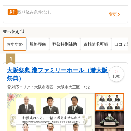
絞り込み条件:
なし
条件
変更
並べ替え
おすすめ
規格葬儀
葬祭特別補助
資料請求可能
口コミ評
港区
の葬儀社ランキング TOP
66
1
大阪祭典 港ファミリーホール（港大阪
比較
祭典）
対応エリア：
大阪市港区 大阪市大正区 など