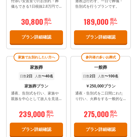
付添い安置室でのお別れ・葬
通夜は行わず、一日で葬儀・
儀もできる1日税抜2.8万円で
告別式を行うプランです。
病院からずっと一緒に葬儀で
そこから出棺もできます。 直
30,800
189,000
税込
税込
葬代+安置室代で合理的なお葬
円〜
円〜
儀を。
プラン詳細確認
プラン詳細確認
家族でお別れしたい方へ
参列者の多いお葬式
家族葬
一般葬
2日
〜40名
2日
〜100名
日数
人数
日数
人数
家族葬プラン
￥250,000プラン
通夜、告別式を行い、家族や
通夜・告別式を二日間にわた
親族を中心として故人を見送
り行い、火葬をする一般的な
るプランです。
葬儀プランです。
239,000
275,000
税込
税込
円〜
円〜
プラン詳細確認
プラン詳細確認