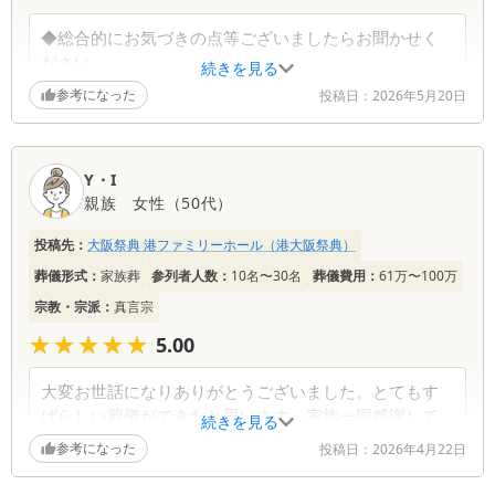
◆総合的にお気づきの点等ございましたらお聞かせく
ださい。
続きを見る
以前に利用させて頂いた時は四十九日のお布施の袋も
参考になった
投稿日：
2026年5月20日
用意して頂きそこまで用意してもらえるのだと感心し
ましたが、廃止になったとのことで非常に残念です。
経費削減のおり無理もない事は理解できますが、ちょ
Y・I
っとした気配りがいつまでも心に残るように思いま
親族
女性
（
50代
）
す。低価格を前面にしたコマーシャルが多いですがち
ょっとした気くばりも大事だと思います。
投稿先：
大阪祭典 港ファミリーホール（港大阪祭典）
葬儀形式：
家族葬
参列者人数：
10名〜30名
葬儀費用：
61万〜100万
宗教・宗派：
真言宗
★★★★★
★★★★★
5.00
大変お世話になりありがとうございました。とてもす
ばらしい葬儀ができたと思います。家族一同感謝して
続きを見る
います。
参考になった
投稿日：
2026年4月22日