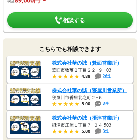
89,000
円〜
税込
相談する
こちらでも相談できます
株式会社華の誠（箕面営業所）
箕面市牧落２丁目２２−９ 103
★★★★★
★★★★★
26
件
4.88
株式会社華の誠（寝屋川営業所）
寝屋川市香里北之町２−６
★★★★★
★★★★★
3
件
5.00
株式会社華の誠（摂津営業所）
摂津市庄屋１丁目７−３４ 503
★★★★★
★★★★★
3
件
5.00