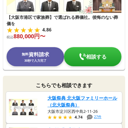
【大阪市港区で家族葬】で選ばれる葬儀社。後悔のない葬
儀を
★★★★★
★★★★★
4.86
880,000
円〜
税込
資料請求
無料
相談する
30秒で入力完了
こちらでも相談できます
大阪祭典 北大阪ファミリーホール
（北大阪祭典）
大阪市淀川区西中島2-11-26
★★★★★
★★★★★
27
件
4.74