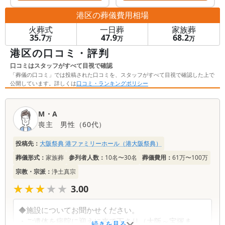
港区
の葬儀費用相場
火葬式
一日葬
家族葬
35.7
47.9
68.2
万
万
万
港区の口コミ・評判
口コミはスタッフがすべて目視で確認
「葬儀の口コミ」では投稿された口コミを、スタッフがすべて目視で確認した上で
公開しています。詳しくは
口コミ・ランキングポリシー
口
M・A
コ
喪主
男性
（
60代
）
ミ
一
投稿先：
大阪祭典 港ファミリーホール（港大阪祭典）
覧
葬儀形式：
家族葬
参列者人数：
10名〜30名
葬儀費用：
61万〜100万
宗教・宗派：
浄土真宗
★★★★★
★★★★★
3.00
◆施設についてお聞かせください。
・ご遺体を病院に迎えに来て下さり（大阪～宝塚ま
続きを見る