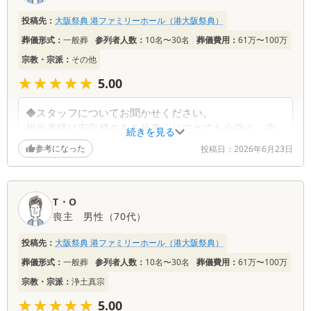
後日上司の方がお見えになり、お詫びをしてくださっ
手配は残念でした。別の手配ができたのではないか？
た。大阪∼宝塚まで来てくださったのには感謝です。
投稿先：
大阪祭典 港ファミリーホール（港大阪祭典）
締切りで無理ですと言うだけでなく。と思ってしまい
葬儀形式：
一般葬
参列者人数：
10名〜30名
葬儀費用：
61万〜100万
ます。
宗教・宗派：
その他
◆スタッフについてお聞かせください。
★★★★★
★★★★★
5.00
雑談が聞こえることがあった。もう少し控えめな声で
話した方がよい。
◆スタッフについてお聞かせください。
担当者様は安定感のある仕事ぶりでとても心強く、非
続きを見る
◆総合的にお気づきの点等ございましたらお聞かせく
常に助かりました。アフターサービスの担当者様は心
参考になった
ださい。
投稿日：
2026年6月23日
に寄り添う感じがあり、落ち着けました。
大変満足しております。ありがとうございました。感
じたことを記入させていただきました。厳しい表現も
◆総合的にお気づきの点等ございましたらお聞かせく
あると思いますが今後に役立てて頂ければと思いま
T・O
ださい。
す。誠にありがとうございました。
喪主
男性
（
70代
）
アフターサービスのファイルが良かったです。
投稿先：
大阪祭典 港ファミリーホール（港大阪祭典）
葬儀形式：
一般葬
参列者人数：
10名〜30名
葬儀費用：
61万〜100万
宗教・宗派：
浄土真宗
★★★★★
★★★★★
5.00