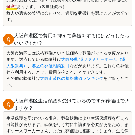
66社
あります。（※自社調べ）
故人や遺族の希望に合わせて、適切な葬儀社を選ぶことが大切で
す。
大阪市港区で費用を抑えて葬儀をするにはどうしたら
Q
いいですか？
大阪市港区には規格葬儀という低価格で葬儀ができる制度があり
ます。対応している葬儀社は
大阪祭典 港ファミリーホール（港
大阪祭典）
、
港区の葬儀相談窓口
などがあります。これらの葬儀
社を利用することで、費用を抑えることができます。
その他の葬儀社は
大阪市港区の規格葬儀ランキング
をご覧くださ
い。
大阪市港区生活保護を受けているのですが葬儀はでき
Q
ますか？
生活保護を受けている場合、葬祭扶助により生活保護葬を行える
可能性があります。葬儀を行う前に申請する必要があるため、ま
ずケースワーカーさん、または葬儀社に相談しましょう。生活保