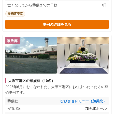
亡くなってから葬儀までの日数
3日
提携霊安室
事例の詳細を見る
家族葬
大阪市港区の家族葬（10名）
2025年6月におこなわれた、
大阪市港区
にお住まいだった方の葬
儀事例です。
葬儀社
ひびきセレモニー（加美北）
安置場所
加美北ホール