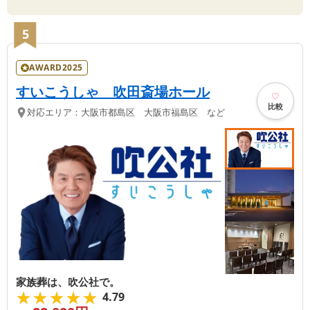
5
AWARD2025
すいこうしゃ 吹田斎場ホール
比較
対応エリア：
大阪市都島区 大阪市福島区 など
家族葬は、吹公社で。
★★★★★
★★★★★
4.79