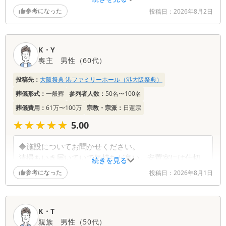
で）夜中1:30～4:00ごろまでの対応に感謝申し上げま
参考になった
投稿日：
2026年8月2日
す。
・解らないことが多く困っていましたが次はこれ、次
はこれとご指示して下さるのに助かりました。
K・Y
喪主
男性
（
60代
）
◆葬儀内容・費用等についてお聞かせください。
病院→母の自宅（大阪）→祭典と運んで下さってい
投稿先：
大阪祭典 港ファミリーホール（港大阪祭典）
た。お部屋の狭いのにびっくりでした。その日付き添
葬儀形式：
一般葬
参列者人数：
50名〜100名
っていましたがとてもせまく足も伸ばせなかったのが
困りました。
葬儀費用：
61万〜100万
宗教・宗派：
日蓮宗
★★★★★
★★★★★
5.00
◆スタッフについてお聞かせください。
不明な所があったので１Fに行ってもはっきりしないこ
◆施設についてお聞かせください。
ともあった。もう少しスタッフが居て下さったり聞け
清掃もいき届いていて気持ちが良い。安置室には仕切
続きを見る
れば助かりました。
り（カーテン）等があった方がよい。通行時に部屋の
参考になった
投稿日：
2026年8月1日
中が見えてしまう。
◆総合的にお気づきの点等ございましたらお聞かせく
ださい。
◆葬儀内容・費用等についてお聞かせください。
果物の件（バナナが傷んでいた）我が家に持ち帰った
K・T
大変配慮いただいたと感じています、参列者数が予定
中の果物の傷みだったが親戚の方には聞いていない。
親族
男性
（
50代
）
より大幅に増えたにもかかわらず対応頂けた。供物の