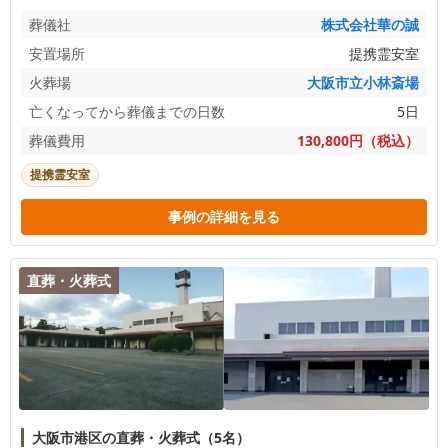
葬儀社
株式会社華の誠
安置場所
提携霊安室
火葬場
大阪市立小林斎場
亡くなってから葬儀までの日数
5日
葬儀費用
130,800円（税込）
提携霊安室
事例の詳細を見る
直葬・火葬式
大阪市港区の直葬・火葬式（5名）