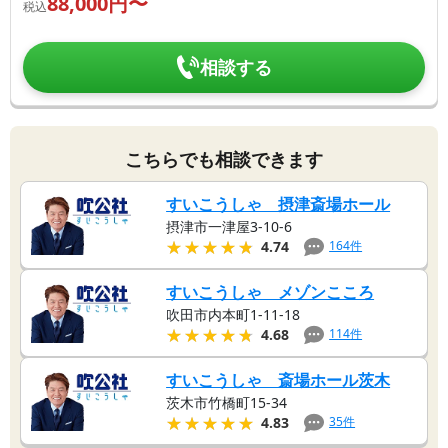
88,000
円〜
税込
相談する
こちらでも相談できます
すいこうしゃ 摂津斎場ホール
摂津市一津屋3-10-6
★★★★★
★★★★★
164
件
4.74
すいこうしゃ メゾンこころ
吹田市内本町1-11-18
★★★★★
★★★★★
114
件
4.68
すいこうしゃ 斎場ホール茨木
茨木市竹橋町15-34
★★★★★
★★★★★
35
件
4.83