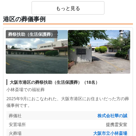
もっと見る
港区の葬儀事例
葬祭扶助（生活保護葬）
大阪市港区の葬祭扶助（生活保護葬）（18名）
小林斎場での福祉葬
2025年9月におこなわれた、
大阪市港区
にお住まいだった方の葬
儀事例です。
葬儀社
株式会社華の誠
安置場所
提携霊安室
火葬場
大阪市立小林斎場