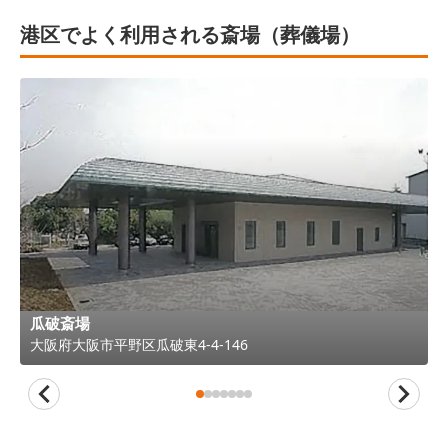
港区でよく利用される斎場（葬儀場）
瓜破斎場
大阪府
大阪市平野区
瓜破東4-4-146