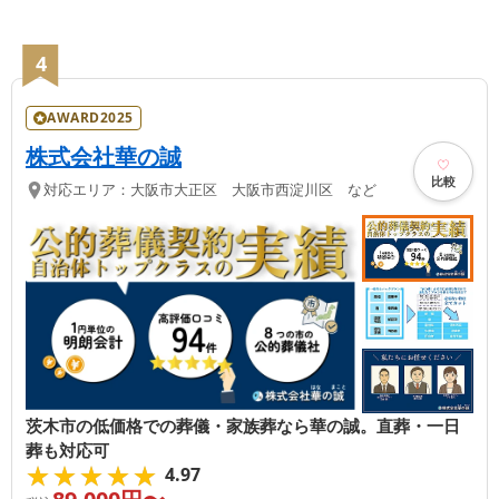
4
AWARD2025
株式会社華の誠
比較
対応エリア：
大阪市大正区 大阪市西淀川区 など
茨木市の低価格での葬儀・家族葬なら華の誠。直葬・一日
葬も対応可
★★★★★
★★★★★
4.97