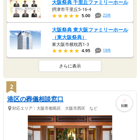
大阪祭典 千里丘ファミリーホール
摂津市千里丘5-16-4
★★★★★
★★★★★
25
件
5.00
大阪祭典 東大阪ファミリーホール
（東大阪祭典）
東大阪市横枕西1-3
★★★★★
★★★★★
19
件
4.95
さらに表示
2
港区の葬儀相談窓口
比較
対応エリア：
大阪市都島区 大阪市西区 など