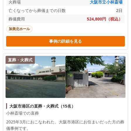
火葬場
大阪市立小林斎場
亡くなってから葬儀までの日数
2日
葬儀費用
524,800円（税込）
加美北ホール
事例の詳細を見る
直葬・火葬式
大阪市港区の直葬・火葬式（15名）
小林斎場での直葬
2025年3月におこなわれた、
大阪市港区
にお住まいだった方の葬
儀事例です。