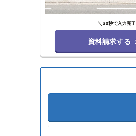
＼
30秒で入力完了
資料請求する