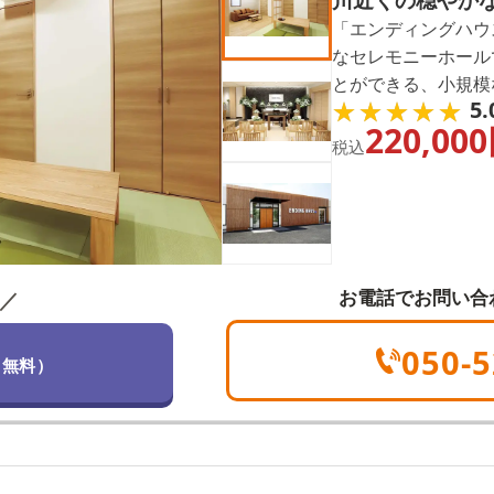
川近くの穏やか
「エンディングハウ
なセレモニーホール
とができる、小規模
★★★★★
★★★★★
5.
葬儀の施行実績がト
220,000
時を親身になってお
税込
お電話でお問い合
／
050-5
（無料）