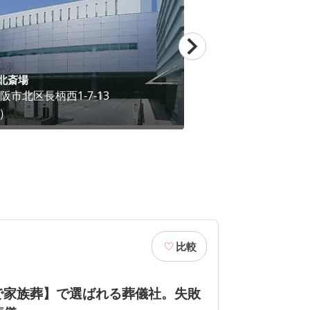
北斎場
大阪市立小林斎場
阪市北区
長柄西1-7-13
大阪府
大阪市大正
）
3.5
（
4
）
比較
で家族葬】で選ばれる葬儀社。失敗