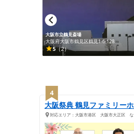
大阪市立鶴見斎場
大阪府
大阪市鶴見区
鶴見1-6-128
5
（
2
）
4
大阪祭典 鶴見ファミリー
対応エリア：
大阪市港区 大阪市大正区 な