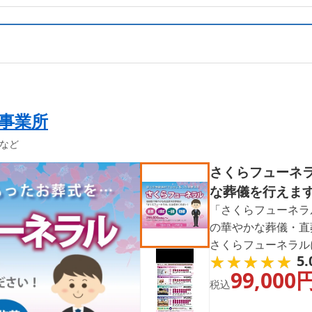
事業所
など
さくらフューネ
な葬儀を行えま
「さくらフューネラ
の華やかな葬儀・直
さくらフューネラル
★★★★★
★★★★★
5.
心に大阪府以下全域
99,000
しています。大阪市
税込
豪華な葬儀を行えま