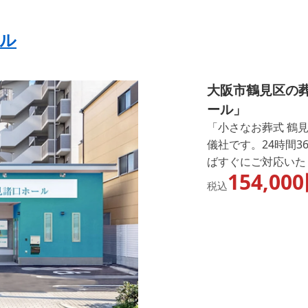
ール
大阪市鶴見区の
ール」
「小さなお葬式 鶴
儀社です。24時間
ばすぐにご対応いた
154,000
「大津市の葬儀事情
税込
葬式 鶴見諸口ホー