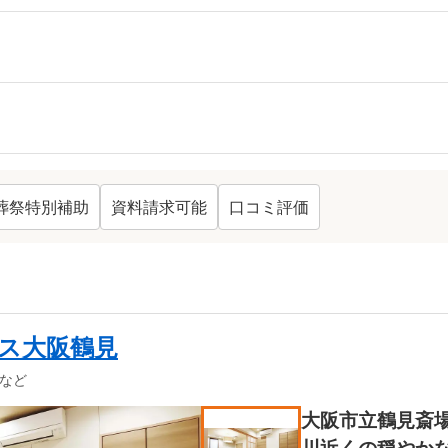
葬祭特別補助
資料請求可能
口コミ評価
ング TOP
13
ス大阪鶴見
など
大阪市立鶴見斎