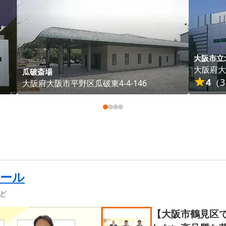
大阪市立
大阪府
大
瓜破斎場
4
（
3
大阪府
大阪市平野区
瓜破東4-4-146
ホール
ど
【大阪市鶴見区