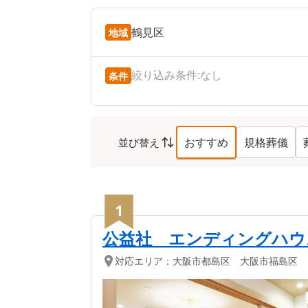
鶴見区
地域
絞り込み条件:
なし
条件
おすすめ
規格葬儀
並び替え
鶴見区
の葬儀社ランキ
1
公益社 エンディングハウ
対応エリア：
大阪市都島区 大阪市福島区 