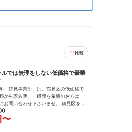
比較
ラルでは無理をしない低価格で豪華
す
ル 鶴見事業所」は、鶴見区の低価格で
葬から家族葬、一般葬を希望のお方は、
にお問い合わせ下さいませ。 鶴見区を中
00
で低価格の華やかな葬儀・家族葬を提供
円〜
立鶴見斎場を中心に市民の方が低価格で
す。 地域問わず何なりとご相談下さいま