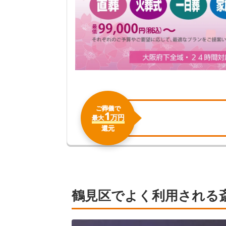
ご葬儀で
1
万円
最大
還元
鶴見区でよく利用される