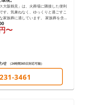
な環境。
ス大阪鶴見」は、火葬場に隣接した便利
です。気兼ねなく、ゆっくりと過ごすこ
な家族葬に適しています。 家族葬を含む
00
ップクラスの公益社が、皆さまの大切な
円〜
手伝いさせていただきます。
わせ
（24時間365日対応可能）
231-3461