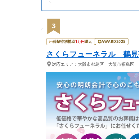
3
葬祭特別補助
1
万円
還元
AWARD2025
さくらフューネラル 鶴見
対応エリア：
大阪市都島区 大阪市福島区 