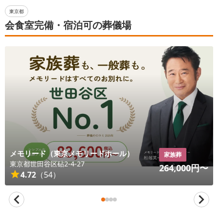
東京都
会食室完備・宿泊可の葬儀場
メモリード（東京メモリードホール）
家族葬
東京都
世田谷区
砧2-4-27
264,000
円〜
4.72
（
54
）