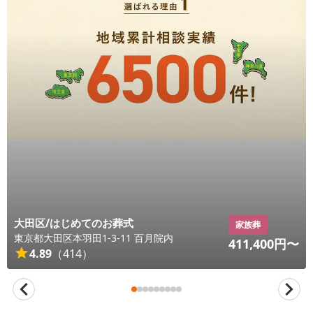
大田区/はじめてのお葬式
家族葬
東京都
大田区
本羽田1-3-11 百月院内
411,400
円〜
4.89
（
414
）