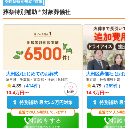
葬祭特別補助
対象
®
葬祭特別補助
対象葬儀社
®
大田区/はじめてのお葬式
大田区葬儀社 はば
埼玉県・千葉県・東京都・神奈川県対応
東京都・神奈川県対応
4.89
（
414
件
）
4.79
（
269
件
）
比較
10.4万円〜
14.3万円〜
特別補助 最大
5.5万円
対象
特別補助 最大
直近で28人が相談しています！
直近で51人が相談
相談をする
相談
葬儀社に直接つながります
葬儀社に直接つ