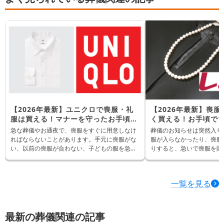
【2026年最新】ユニクロで喪服・礼
【2026年最新】喪
服は買える！マナーを守ったお手頃な
く買える！お手頃で
略喪服を紹介
イテムを紹介【靴・小
急な葬儀やお通夜で、喪服をすぐに用意しなけ
葬儀のお知らせは突然入り
ればならないことがあります。手元に喪服がな
服が入らなかったり、喪服
い、以前の喪服が合わない、子どもの服を急い
りすると、急いで喪服を購
でそろえたいというとき、身近なユニクロで準
せん。 そんなときに候補になるのが「しまむ
備できたら便利ですよね。 ユニクロでは、ブラ
ら」です。しまむらでは、
ックフォーマル専用の喪服は基本的に扱ってい
や黒のスーツ、パンプス、
一覧を見る
ませんが、黒のジャケットやパンツ、スカー
さなど、葬儀に使いやすい
ト、白シャツなどを組み合わせることで、通夜
価格で探せます。 ただし、葬儀の場では「黒け
や平服指定の場面に使いやすい略喪服をそろえ
れば何でもよい」というわ
られます。 ただし、ユニクロの服は喪服専用で
安くそろえる場合でも、マ
最新の葬儀関連の記事
はないため、「葬儀で着てもマナー違反になら
い服装を選ぶことが大切です。 この記