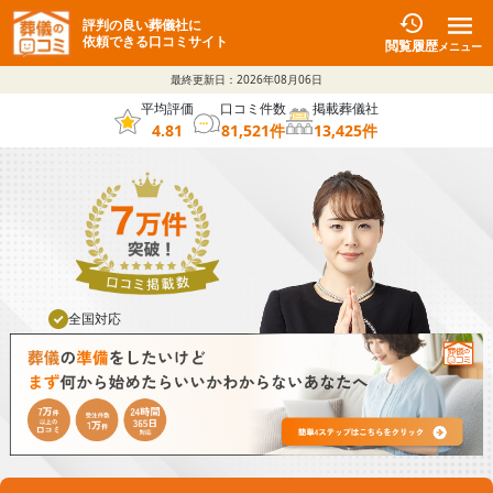
評判の良い葬儀社に
依頼できる口コミサイト
閲覧履歴
メニュー
最終更新日：
2026年08月06日
平均評価
口コミ件数
掲載葬儀社
4.81
81,521
件
13,425
件
全国対応
葬儀社と直接通話可能
24時間365日対応