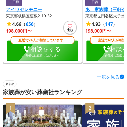
一日葬
一日葬
アイワセレモニー
あゝ家族葬（三軒茶
東京都板橋区蓮根2-19-32
東京都世田谷区太子堂1-1
4.66
（
656
）
4.93
（
147
）
比較
198,000
円〜
198,000
円〜
直近で24人が相談しています！
直近で62人が相談
相談をする
相談
葬儀社に直接つながります
葬儀社に直接つ
一覧を見る
東京都
家族葬が安い葬儀社ランキング
1
2