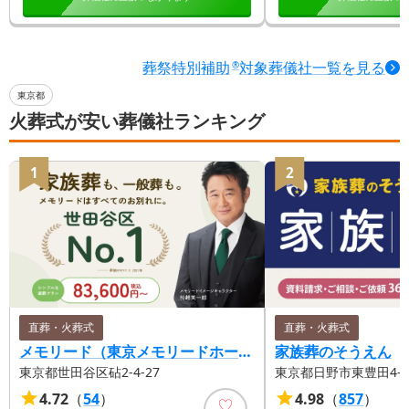
葬祭特別補助
対象葬儀社一覧を見る
®
東京都
火葬式が安い葬儀社ランキング
1
2
直葬・火葬式
直葬・火葬式
メモリード（東京メモリードホール）
家族葬のそうえん
東京都世田谷区砧2-4-27
東京都日野市東豊田4-17
4.72
（
54
）
4.98
（
857
）