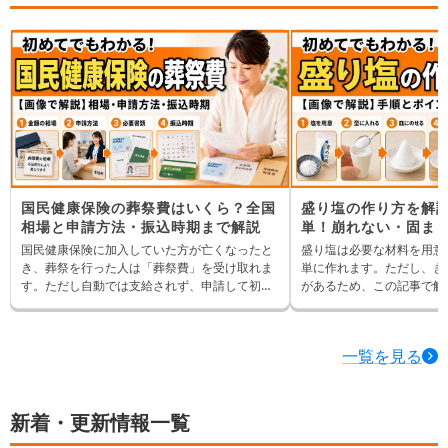
ないか」は気になるところです。 この記事で
しまむらで買える喪服・靴
は、ユニクロで喪服代わりに使えるアイテム
にふさわしく見える選び方
や、略喪服として失礼に見えにくい選び方を解
説します。あわせて、葬儀の口コミが実施した
喪服マナーに関するアンケート結果も紹介しま
す。
国民健康保険の葬祭費はいくら？全国
盛り塩の作り方を解説
相場と申請方法・振込時期まで解説
単！崩れない・固ま
介
国民健康保険に加入していた方が亡くなったと
盛り塩は必要な材料を用意
き、葬祭を行った人は「葬祭費」を受け取れま
単に作れます。ただし、き
す。ただし自動では支給されず、申請して初め
があるため、この記事で解
て受け取れる給付です。金額は住んでいる地域
きれいに作ると気持ちがよ
によって差があり、知らないまま申請期限を過
われているため、一緒に作
ぎてしまう人も少なくありません。この記事で
一覧を見る
は、全国の支給額の相場、申請の方法と必要書
類、いつ振り込まれるのかまで、まとめてお伝
えします。
新着・更新情報一覧