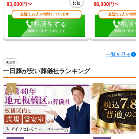
比較
83,600
円〜
88,000
円〜
直近で29人が相談しています！
直近で2人が相談
相談をする
相談
葬儀社に直接つながります
葬儀社に直接つ
一覧を見る
東京都
一日葬が安い葬儀社ランキング
1
2