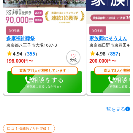
家族葬
家族葬
多摩福祉葬祭
家族葬のそうえん
東京都八王子市大塚1687-3
東京都日野市東豊田4-17
4.94
（
355
）
4.98
（
857
）
比較
198,000
円〜
200,000
円〜
直近で11人が相談しています！
直近で2人が相談
相談をする
相談
葬儀社に直接つながります
葬儀社に直接つ
一覧を見る
口コミ掲載数7万件突破！