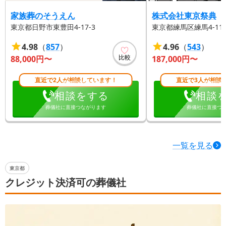
家族葬のそうえん
株式会社東京祭典
東京都日野市東豊田4-17-3
東京都練馬区練馬4-11-
4.98
（
857
）
4.96
（
543
）
比較
88,000
円〜
187,000
円〜
直近で2人が相談しています！
直近で3人が相談
相談をする
相談
葬儀社に直接つながります
葬儀社に直接つ
一覧を見る
東京都
クレジット決済可の葬儀社