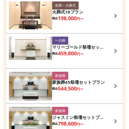
直葬・火葬式
火葬式18プラン
198,000
税込
円〜
一日葬
マリーゴールド祭壇セット
プラン
459,800
税込
円〜
家族葬
家族葬45祭壇セットプラン
544,500
税込
円〜
家族葬
ジャスミン祭壇セットプラ
ン
798,600
税込
円〜