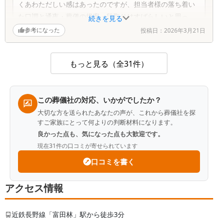
くあわただしい感はあったのですが、担当者様の落ち着い
た口調と通夜・葬儀の提案・段取りはすばらしいと思っ
続きを見る
た。お寺様に包む金額わからなかったので教えていただき
参考になった
投稿日：
2026年3月21日
ました。他の遺族様と会う事もなく静かに見送りできて故
人は喜んでいると思う。次回の分も入会したいと思える葬
もっと見る（全31件）
儀でした。通夜の夜、泊りの控室もきれいな旅館のよう
で、故人と最後の夜を過ごせてありがたかった。
この葬儀社の対応、いかがでしたか？
大切な方を送られたあなたの声が、これから葬儀社を探
すご家族にとって何よりの判断材料になります。
良かった点も、気になった点も大歓迎です。
現在
31
件の口コミが寄せられています
口コミを書く
アクセス情報
近鉄長野線「富田林」駅から徒歩3分