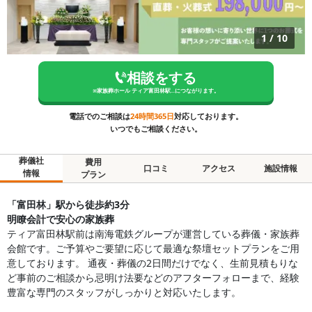
1
/
10
相談をする
※
家族葬ホール ティア富田林駅...
につながります。
電話でのご相談は
24時間365日
対応しております。
いつでもご相談ください。
葬儀社
費用
口コミ
アクセス
施設情報
情報
プラン
「富田林」駅から徒歩約3分
明瞭会計で安心の家族葬
ティア富田林駅前は南海電鉄グループが運営している葬儀・家族葬
会館です。ご予算やご要望に応じて最適な祭壇セットプランをご用
意しております。 通夜・葬儀の2日間だけでなく、生前見積もりな
ど事前のご相談から忌明け法要などのアフターフォローまで、経験
豊富な専門のスタッフがしっかりと対応いたします。