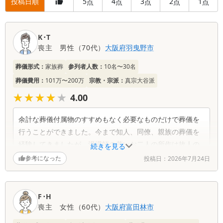
投稿日順
5
4
3
2
1
点
点
点
点
点
口
K･T
コ
喪主
男性
（
70代
）
大阪府
羽曳野市
ミ
一
葬儀形式：
家族葬
参列者人数：
10名〜30名
覧
葬儀費用：
101万〜200万
宗教・宗派：
真宗大谷派
★★★★★
★★★★★
4.00
余計な葬儀付属物のすすめもなく必要なものだけで葬儀を
行うことができました。今まで知人、同僚、親族の葬儀を
経験してきましたが、湯灌師の若いお二人の所作は故人の
続きを見る
尊い体をいたわるように行われ、とても感心しました。
参考になった
投稿日：
2026年7月24日
F･H
喪主
女性
（
60代
）
大阪府
富田林市