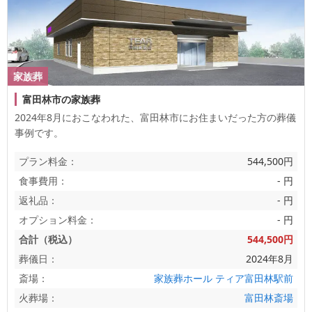
家族葬
富田林市の家族葬
2024年8月におこなわれた、
富田林市
にお住まいだった方の葬儀
事例です。
プラン料金：
544,500円
食事費用：
- 円
返礼品：
- 円
オプション料金：
- 円
合計（税込）
544,500円
葬儀日：
2024年8月
斎場：
家族葬ホール ティア富田林駅前
火葬場：
富田林斎場