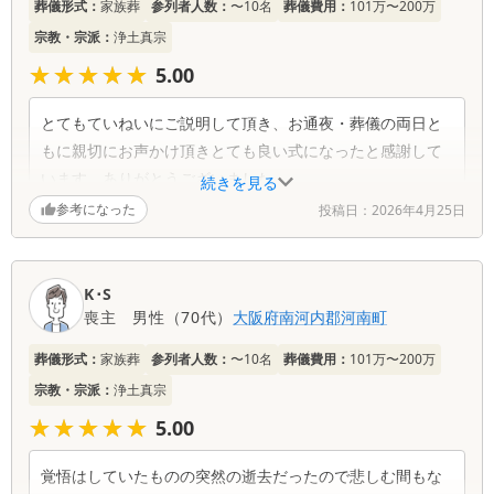
葬儀形式：
家族葬
参列者人数：
〜10名
葬儀費用：
101万〜200万
宗教・宗派：
浄土真宗
★★★★★
★★★★★
5.00
とてもていねいにご説明して頂き、お通夜・葬儀の両日と
もに親切にお声かけ頂きとても良い式になったと感謝して
います。ありがとうございました。
続きを見る
参考になった
投稿日：
2026年4月25日
K･S
喪主
男性
（
70代
）
大阪府
南河内郡河南町
葬儀形式：
家族葬
参列者人数：
〜10名
葬儀費用：
101万〜200万
宗教・宗派：
浄土真宗
★★★★★
★★★★★
5.00
覚悟はしていたものの突然の逝去だったので悲しむ間もな