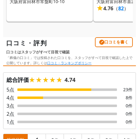
大阪府富田林市常盤町10-10
大阪府富田林市喜志町3
4.76
（
82
）
口コミ・評判
口コミを書く
口コミはスタッフがすべて目視で確認
「葬儀の口コミ」では投稿された口コミを、スタッフがすべて目視で確認した上で
公開しています。詳しくは
口コミ・ランキングポリシー
★★★★★
★★★★★
総合評価
4.74
5
点
23
件
4
点
8
件
3
点
0
件
2
点
0
件
1
点
0
件