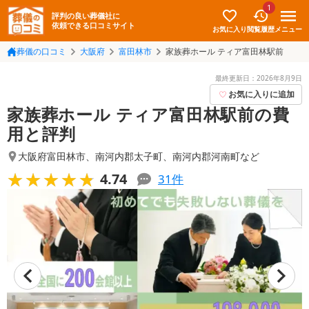
1
評判の良い葬儀社に
依頼できる口コミサイト
お気に入り
メニュー
閲覧履歴
葬儀の口コミ
大阪府
富田林市
家族葬ホール ティア富田林駅前
最終更新日：
2026年8月9日
お気に入りに追加
家族葬ホール ティア富田林駅前の費
用と評判
大阪府富田林市
、
南河内郡太子町
、
南河内郡河南町
など
★★★★★
★★★★★
4.74
31
件