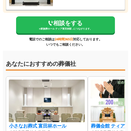
相談をする
※
家族葬ホール ティア富田林駅...
につながります。
電話でのご相談は
24時間365日
対応しております。
いつでもご相談ください。
あなたにおすすめの葬儀社
小さなお葬式 富田林ホール
葬儀会館 ティア富