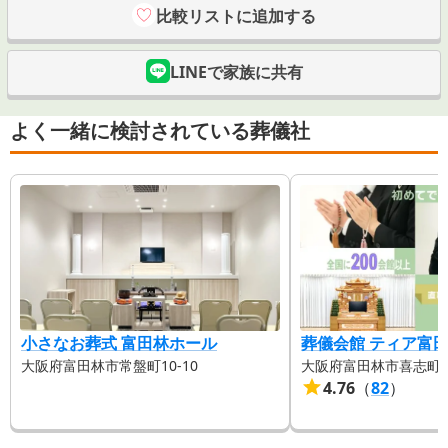
比較リストに追加する
LINEで家族に共有
よく一緒に検討されている葬儀社
小さなお葬式 富田林ホール
葬儀会館 ティア富
大阪府富田林市常盤町10-10
大阪府富田林市喜志町3-
4.76
（
82
）