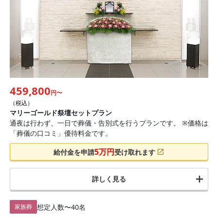
459,800
円〜
（税込）
マリーゴールド祭壇セットプラン
通夜は行わず、一日で葬儀・告別式を行うプランです。 ※価格は
「葬儀の口コミ」優待料金です。
5
万円
給付金を申請
受け取れます
詳しく見る
想定人数
〜40名
家族葬