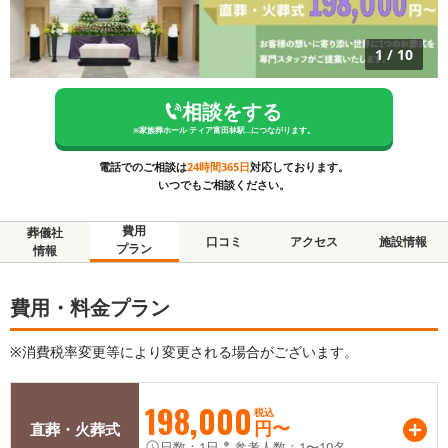
1
/
10
相談をする
※
家族葬ホール ティア富田林駅...
につながります。
電話でのご相談は
24時間365日
対応しております。
いつでもご相談ください。
費用
葬儀社
口コミ
アクセス
施設情報
プラン
情報
費用・料金プラン
※消費税率変更等により変更される場合がございます。
198,000
税込
円〜
直葬・火葬式
日数：
1日
参考人数：
1〜10名