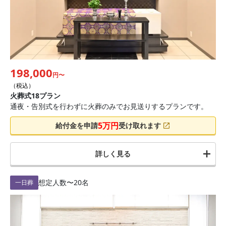
198,000
円〜
（税込）
火葬式18プラン
通夜・告別式を行わずに火葬のみでお見送りするプランです。
5
万円
給付金を申請
受け取れます
詳しく見る
想定人数
〜20名
一日葬