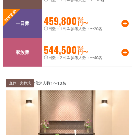
おすすめ
459,800
税込
円〜
一日葬
日数：
1日
参考人数：
〜20名
544,500
税込
円〜
家族葬
日数：
2日
参考人数：
〜40名
想定人数
1〜10名
直葬・火葬式