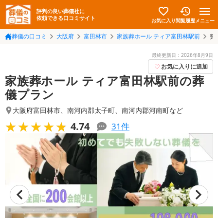
評判の良い葬儀社に
依頼できる口コミサイト
お気に入り
メニュー
閲覧履歴
葬儀の口コミ
大阪府
富田林市
家族葬ホール ティア富田林駅前
費
最終更新日：
2026年8月9日
お気に入りに追加
家族葬ホール ティア富田林駅前の葬
儀プラン
大阪府富田林市
、
南河内郡太子町
、
南河内郡河南町
など
★★★★★
★★★★★
4.74
31
件