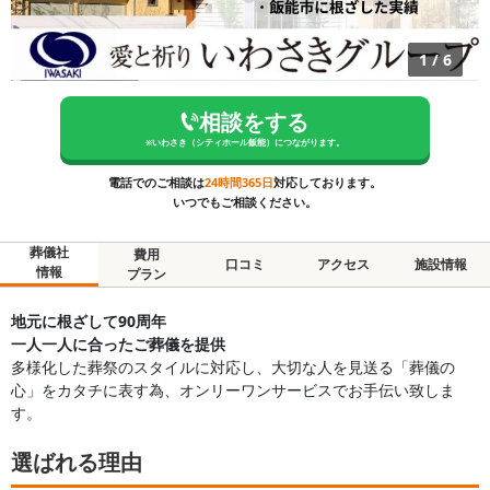
1
/
6
相談をする
※
いわさき（シティホール飯能）
につながります。
電話でのご相談は
24時間365日
対応しております。
いつでもご相談ください。
葬儀社
費用
口コミ
アクセス
施設情報
情報
プラン
地元に根ざして90周年
一人一人に合ったご葬儀を提供
多様化した葬祭のスタイルに対応し、大切な人を見送る「葬儀の
心」をカタチに表す為、オンリーワンサービスでお手伝い致しま
す。
選ばれる理由