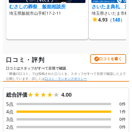
むさしの葬祭 飯能相談所
さいたま典礼 浦
埼玉県飯能市山手町17-2-11
埼玉県さいたま市桜区下
4.93
（
148
）
口コミ・評判
口コミを書く
口コミはスタッフがすべて目視で確認
「葬儀の口コミ」では投稿された口コミを、スタッフがすべて目視で確認した上で
公開しています。詳しくは
口コミ・ランキングポリシー
★★★★★
★★★★★
総合評価
4.00
5
点
0
件
4
点
1
件
3
点
0
件
2
点
0
件