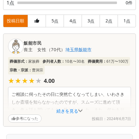
1
点
0
件
投稿日順
5
4
3
2
1
点
点
点
点
点
口
飯能市民
コ
喪主
女性
（
70代
）
埼玉県
飯能市
ミ
一
葬儀形式：
家族葬
参列者人数：
10名〜30名
葬儀費用：
61万〜100万
覧
宗教・宗派：
曹洞宗
★★★★★
★★★★★
4.00
ご相談に伺ったその日に突然亡くなってしまい、いわさき
しか斎場を知らなかったのですが、スムーズに進めて頂
き、色々話も聞いてもらい助かりました。また、何かあり
続きを見る
ましたらご相談させて下さい。ありがとうございました。
参考になった
投稿日：
2024年6月7日