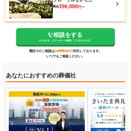
396,000
税込
円〜
相談をする
※
いわさき（シティホール飯能）
につながります。
電話でのご相談は
24時間365日
対応しております。
いつでもご相談ください。
あなたにおすすめの葬儀社