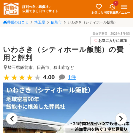
1
評判の良い葬儀社に
依頼できる口コミサイト
お気に入り
メニュー
閲覧履歴
葬儀の口コミ
埼玉県
飯能市
いわさき（シティホール飯能）
最終更新日：
2026年8月4日
お気に入りに追加
いわさき（シティホール飯能）の費
用と評判
埼玉県飯能市
、
日高市
、
狭山市
など
★★★★★
★★★★★
4.00
1
件