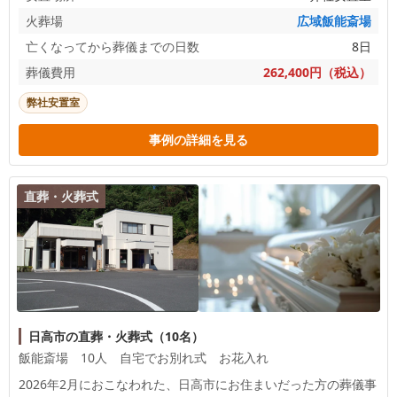
火葬場
広域飯能斎場
亡くなってから葬儀までの日数
8日
葬儀費用
262,400円（税込）
弊社安置室
事例の詳細を見る
直葬・火葬式
日高市の直葬・火葬式（10名）
飯能斎場 10人 自宅でお別れ式 お花入れ
2026年2月におこなわれた、
日高市
にお住まいだった方の葬儀事