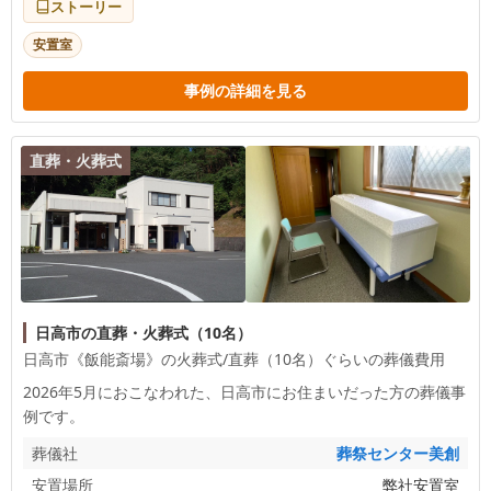
ストーリー
安置室
事例の詳細を見る
直葬・火葬式
日高市の直葬・火葬式（10名）
日高市《飯能斎場》の火葬式/直葬（10名）ぐらいの葬儀費用
2026年5月におこなわれた、
日高市
にお住まいだった方の葬儀事
例です。
葬儀社
葬祭センター美創
安置場所
弊社安置室