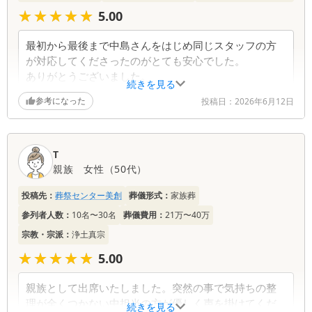
★★★★★
★★★★★
5.00
最初から最後まで中島さんをはじめ同じスタッフの方
が対応してくださったのがとても安心でした。
ありがとうございました。
続きを見る
参考になった
投稿日：
2026年6月12日
T
親族
女性
（
50代
）
投稿先：
葬祭センター美創
葬儀形式：
家族葬
参列者人数：
10名〜30名
葬儀費用：
21万〜40万
宗教・宗派：
浄土真宗
★★★★★
★★★★★
5.00
親族として出席いたしました。突然の事で気持ちの整
理が全くつかない中担当の方が優しく声を掛けてくだ
続きを見る