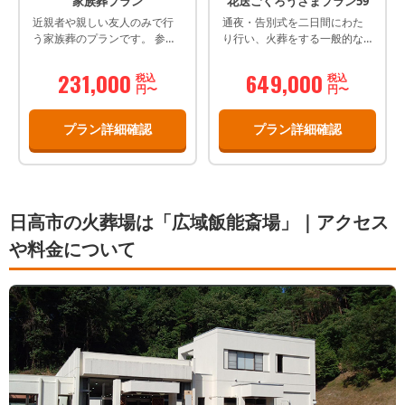
家族葬プラン
花送ごくろうさまプラン59
近親者や親しい友人のみで行
通夜・告別式を二日間にわた
う家族葬のプランです。 参列
り行い、火葬をする一般的な
者と故人とのお別れを重視
葬儀プランです。
し、スケジュールの中でもお
231,000
649,000
税込
税込
別れの時間を長くとっていま
円〜
円〜
す。
プラン詳細確認
プラン詳細確認
日高市の火葬場は「広域飯能斎場」｜アクセス
や料金について