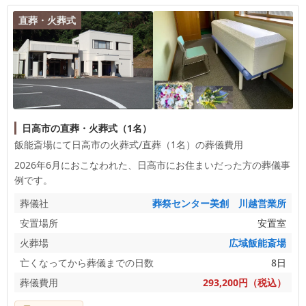
ります。 ご家族様のお気持ちに寄り添いながら、
直葬・火葬式
奥様との大切なお別れの時間をお手伝いできました
ことを光栄に感じております。 「妻もきっと喜ん
でいると思います」とのお言葉は、私どもにとって
何よりの励みでございます。 これからもご家族様
のお気持ちに寄り添い、心を込めたお手伝いに努め
てまいります。 この度は誠にありがとうございま
した。
日高市の直葬・火葬式（1名）
飯能斎場にて日高市の火葬式/直葬（1名）の葬儀費用
2026年6月におこなわれた、
日高市
にお住まいだった方の葬儀事
例です。
葬儀社
葬祭センター美創 川越営業所
安置場所
安置室
火葬場
広域飯能斎場
亡くなってから葬儀までの日数
8日
葬儀費用
293,200円（税込）