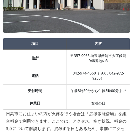
項目
内容
〒357-0063 埼玉県飯能市大字飯能
住所
948番地の3
042-974-4560（FAX：042-972-
電話
9255）
受付時間
午前8時30分から午後5時00分まで
休業日
友引の日
日高市にお住まいの方が火葬を行う場合は「広域飯能斎場」を組
合料金で利用できます。ここでは、アクセス、空き状況、料金の
3点について解説します。混雑する日もあるため、事前にアクセ