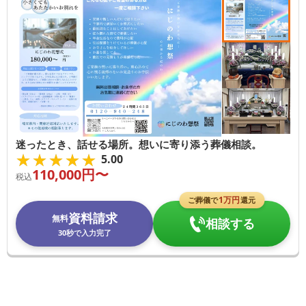
迷ったとき、話せる場所。想いに寄り添う葬儀相談。
★★★★★
★★★★★
5.00
110,000
円〜
税込
1
万円
ご葬儀で
還元
資料請求
無料
相談する
30秒で入力完了