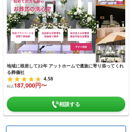
地域に根差して22年 アットホームで遺族に寄り添ってくれ
る葬儀社
★★★★★
★★★★★
4.58
187,000
円〜
税込
相談する