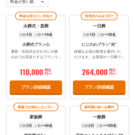
料金が安い順
料金を抑えたい方向け
告別式のみを1日で
火葬式・直葬
一日葬
1日
〜10名
1日
〜30名
日数
人数
日数
人数
火葬式プラン心
にじのわプラン”光”
通夜・告別式を行わずに火葬
綺麗なお花の祭壇を選択いた
のみでお見送りするプランで
だけます。お客様が一日葬で
す。オプション費用がかかり
必要な商品しか入ってませ
ます【面会なし】
ん。プランの料金で葬儀がと
110,000
264,000
税込
税込
りおこなえます。綺麗なお花
円〜
円〜
でおくってさしあげることの
出来るプランです。
プラン詳細確認
プラン詳細確認
家族でお別れしたい方へ
参列者の多いお葬式
家族葬
一般葬
2日
〜40名
2日
〜100名
日数
人数
日数
人数