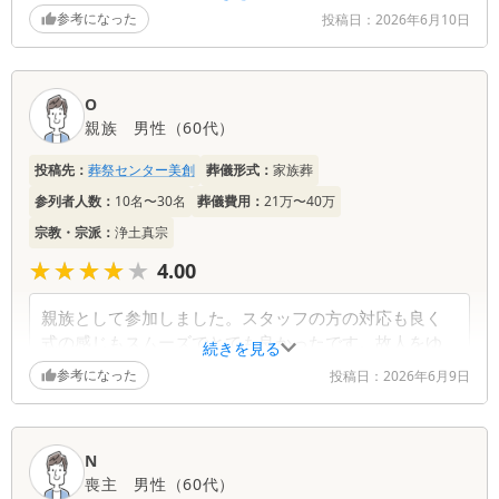
さったり色々と気を遣ってくださったりと私の心もだ
参考になった
投稿日：
2026年6月10日
んだんと落ち着いてきてとても助かりました。
ありがとうございました。
O
親族
男性
（
60代
）
投稿先：
葬祭センター美創
葬儀形式：
家族葬
参列者人数：
10名〜30名
葬儀費用：
21万〜40万
宗教・宗派：
浄土真宗
★★★★★
★★★★★
4.00
親族として参加しました。スタッフの方の対応も良く
式の感じもスムーズでとても良かったです。故人をゆ
続きを見る
っくりと見送りできましたので心から感謝していま
参考になった
投稿日：
2026年6月9日
す。
ありがとうございました。
N
喪主
男性
（
60代
）