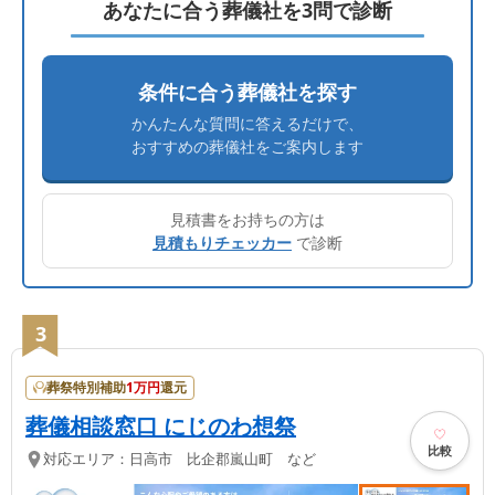
あなたに合う葬儀社を3問で診断
条件に合う葬儀社を探す
かんたんな質問に答えるだけで、
おすすめの葬儀社をご案内します
見積書をお持ちの方は
見積もりチェッカー
で診断
3
葬祭特別補助
1
万円
還元
葬儀相談窓口 にじのわ想祭
比較
対応エリア：
日高市 比企郡嵐山町 など