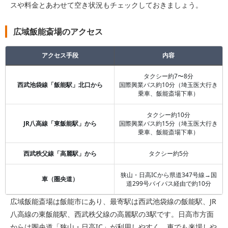
スや料金とあわせて空き状況もチェックしておきましょう。
広域飯能斎場のアクセス
アクセス手段
内容
タクシー約7〜8分
西武池袋線「飯能駅」北口から
国際興業バス約10分（埼玉医大行き
乗車、飯能斎場下車）
タクシー約10分
JR八高線「東飯能駅」から
国際興業バス約15分（埼玉医大行き
乗車、飯能斎場下車）
西武秩父線「高麗駅」から
タクシー約5分
狭山・日高ICから県道347号線→国
車（圏央道）
道299号バイパス経由で約10分
広域飯能斎場は飯能市にあり、最寄駅は西武池袋線の飯能駅、JR
八高線の東飯能駅、西武秩父線の高麗駅の3駅です。日高市方面
からは圏央道「狭山・日高IC」が利用しやすく、車でも来場しや