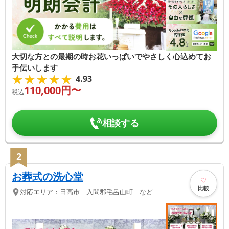
大切な方との最期の時お花いっぱいでやさしく心込めてお
手伝いします
★★★★★
★★★★★
4.93
110,000
円〜
税込
相談する
2
お葬式の洗心堂
比較
対応エリア：
日高市 入間郡毛呂山町 など