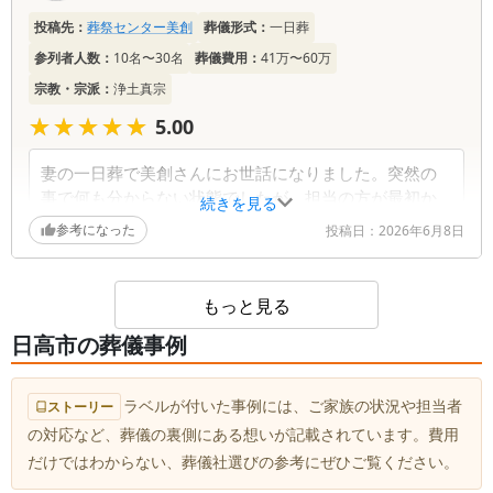
投稿先：
葬祭センター美創
葬儀形式：
一日葬
参列者人数：
10名〜30名
葬儀費用：
41万〜60万
宗教・宗派：
浄土真宗
★★★★★
★★★★★
5.00
妻の一日葬で美創さんにお世話になりました。突然の
事で何も分からない状態でしたが、担当の方が最初か
続きを見る
ら最後まで親身に対応してくださり、安心してお任せ
参考になった
投稿日：
2026年6月8日
することができました。妻もきっと喜んでいると思い
ます。本当にありがとうございました。
もっと見る
葬儀社からの返信コメント
日高市の葬儀事例
この度は奥様のご葬儀を葬祭センター美創にお任せ
いただき、誠にありがとうございました。 また、
ラベルが付いた事例には、ご家族の状況や担当者
ストーリー
心温まるお言葉をお寄せいただき、心より感謝申し
の対応など、葬儀の裏側にある想いが記載されています。費用
上げます。 突然のお別れでお辛い中、不安なこと
だけではわからない、葬儀社選びの参考にぜひご覧ください。
も多かったかと存じますが、担当スタッフの対応に
安心していただけたとのこと、大変嬉しく思ってお