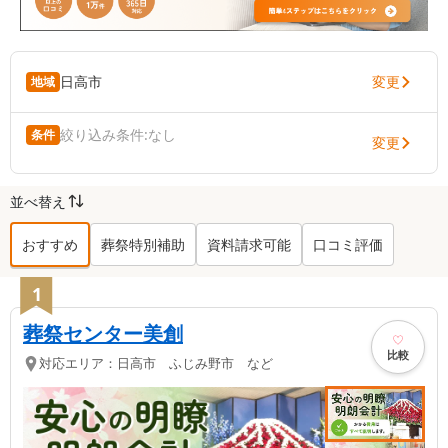
変更
日高市
地域
絞り込み条件:
なし
条件
変更
並べ替え
おすすめ
葬祭特別補助
資料請求可能
口コミ評価
日高市
の葬儀社ランキング TOP
7
1
葬祭センター美創
比較
対応エリア：
日高市 ふじみ野市 など