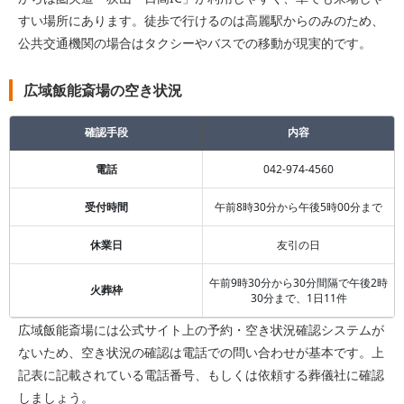
すい場所にあります。徒歩で行けるのは高麗駅からのみのため、
公共交通機関の場合はタクシーやバスでの移動が現実的です。
広域飯能斎場の空き状況
確認手段
内容
電話
042-974-4560
受付時間
午前8時30分から午後5時00分まで
休業日
友引の日
午前9時30分から30分間隔で午後2時
火葬枠
30分まで、1日11件
広域飯能斎場には公式サイト上の予約・空き状況確認システムが
ないため、空き状況の確認は電話での問い合わせが基本です。上
記表に記載されている電話番号、もしくは依頼する葬儀社に確認
しましょう。