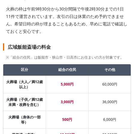
火葬の枠は午前9時30分から30分間隔で午後2時30分までの1日
11件で運営されています。友引の日は休業のため予約できませ
ん。希望日時の枠が埋まることもあるため、早めに電話で確認し
ておくと安心です。
広域飯能斎場の料金
※「組合の住民」は飯能市・狭山市・日高市にお住まいの方が対象です。
区分
組合の住民
その他
火葬場（大人／満12歳
5,000円
60,000円
以上）
火葬場（子供／満12歳
3,000円
36,000円
未満・改葬を含む）
火葬場（身体の一部
500円
6,000円
等）