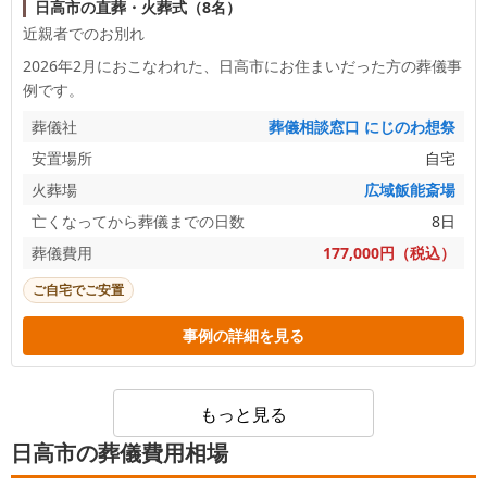
日高市の直葬・火葬式（8名）
近親者でのお別れ
2026年2月におこなわれた、
日高市
にお住まいだった方の葬儀事
例です。
葬儀社
葬儀相談窓口 にじのわ想祭
安置場所
自宅
火葬場
広域飯能斎場
亡くなってから葬儀までの日数
8日
葬儀費用
177,000円（税込）
ご自宅でご安置
事例の詳細を見る
もっと見る
日高市の葬儀費用相場