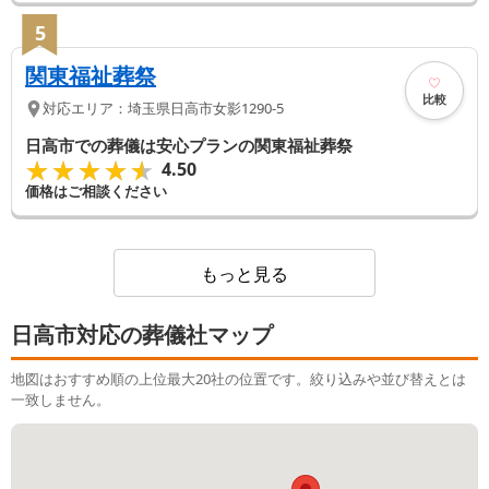
5
関東福祉葬祭
比較
対応エリア：
埼玉県
日高市
女影1290-5
日高市での葬儀は安心プランの関東福祉葬祭
★★★★★
★★★★★
4.50
価格はご相談ください
もっと見る
日高市対応の葬儀社マップ
地図はおすすめ順の上位最大20社の位置です。絞り込みや並び替えとは
一致しません。