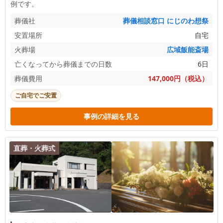
例です。
葬儀社
葬儀相談窓口 にじのわ想祭
安置場所
自宅
火葬場
広域飯能斎場
亡くなってから葬儀までの日数
6日
葬儀費用
147,000円（税込）
ご自宅でご安置
事例の詳細を見る
直葬・火葬式