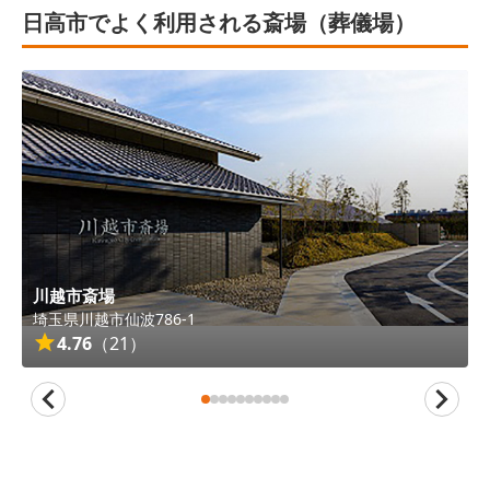
日高市でよく利用される斎場（葬儀場）
川越市斎場
埼玉県
川越市
仙波786-1
4.76
（
21
）