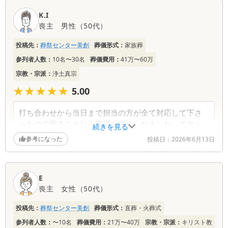
口
K.I
コ
喪主
男性
（
50代
）
ミ
一
投稿先：
葬祭センター美創
葬儀形式：
家族葬
覧
参列者人数：
10名〜30名
葬儀費用：
41万〜60万
宗教・宗派：
浄土真宗
★★★★★
★★★★★
5.00
打ち合わせから当日まで担当の方が全て対応して下さ
ったので困ることなく葬儀を終えられました。スタッ
続きを見る
フの方もていねいで安心の式でした。
参考になった
投稿日：
2026年6月13日
E
喪主
女性
（
50代
）
投稿先：
葬祭センター美創
葬儀形式：
直葬・火葬式
参列者人数：
〜10名
葬儀費用：
21万〜40万
宗教・宗派：
キリスト教