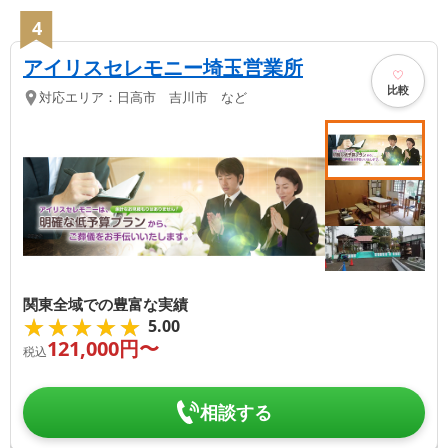
4
アイリスセレモニー埼玉営業所
比較
対応エリア：
日高市 吉川市 など
関東全域での豊富な実績
★★★★★
★★★★★
5.00
121,000
円〜
税込
相談する