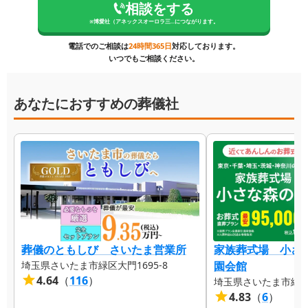
相談をする
※
博愛社（アネックスオーロラ三...
につながります。
電話でのご相談は
24時間365日
対応しております。
いつでもご相談ください。
あなたにおすすめの葬儀社
葬儀のともしび さいたま営業所
家族葬式場 小さ
埼玉県さいたま市緑区大門1695-8
園会館
4.64
（
116
）
埼玉県さいたま市緑区美
4.83
（
6
）