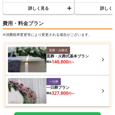
詳しく見る
詳しく
費用・料金プラン
※消費税率変更等により変更される場合がございます。
直葬・火葬式
直葬・火葬式基本プラン
140,800
税込
円〜
一日葬
一日葬プラン
327,800
税込
円〜