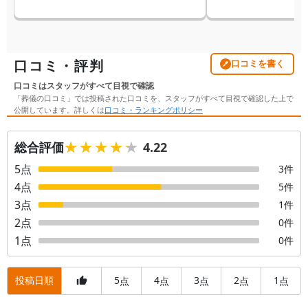
口コミ・評判
口コミを書く
口コミはスタッフがすべて目視で確認
「葬儀の口コミ」では投稿された口コミを、スタッフがすべて目視で確認した上で
公開しています。詳しくは
口コミ・ランキングポリシー
★★★★★
★★★★★
総合評価
4.22
5
点
3
件
4
点
5
件
3
点
1
件
2
点
0
件
1
点
0
件
投稿日順
5
4
3
2
1
点
点
点
点
点