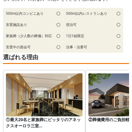
500m以内コンビニあり
500m以内レストランあり
安置施設あり
宿泊可
家族葬（少人数の葬儀）対応
1日1組限定
安置中の面会可
法事・法要可
選ばれる理由
①最大20名と家族葬にピッタリのアネッ
②葬儀費用のご負担軽
クスオーロラ三室...