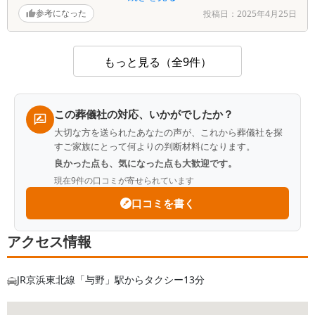
た。また、スライド時の音楽のリクエストにも快く対応し
参考になった
投稿日：
2025年4月25日
てもらい、実演してくださり、本当に感謝します。
もっと見る（全9件）
この葬儀社の対応、いかがでしたか？
大切な方を送られたあなたの声が、これから葬儀社を探
すご家族にとって何よりの判断材料になります。
良かった点も、気になった点も大歓迎です。
現在
9
件の口コミが寄せられています
口コミを書く
アクセス情報
JR京浜東北線「与野」駅からタクシー13分