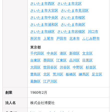
さいたま市西区
さいたま市北区
さいたま市大宮区
さいたま市見沼区
さいたま市中央区
さいたま市桜区
さいたま市浦和区
さいたま市南区
さいたま市緑区
さいたま市岩槻区
川口市
所沢市
上尾市
戸田市
北本市
ふじみ野市
東京都
千代田区
中央区
港区
新宿区
文京区
台東区
墨田区
江東区
品川区
目黒区
大田区
世田谷区
渋谷区
中野区
杉並区
豊島区
北区
荒川区
板橋区
練馬区
足立区
葛飾区
江戸川区
創業
1960年2月
法人名
株式会社博愛社