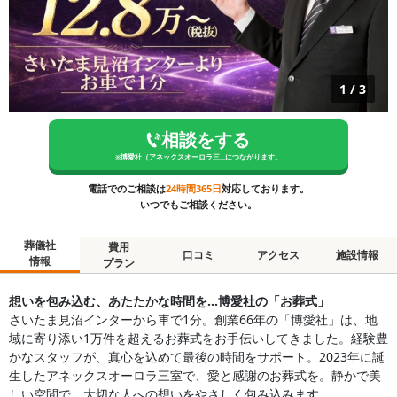
1
/
3
相談をする
※
博愛社（アネックスオーロラ三...
につながります。
電話でのご相談は
24時間365日
対応しております。
いつでもご相談ください。
葬儀社
費用
口コミ
アクセス
施設情報
情報
プラン
想いを包み込む、あたたかな時間を…博愛社の「お葬式」
さいたま見沼インターから車で1分。創業66年の「博愛社」は、地
域に寄り添い1万件を超えるお葬式をお手伝いしてきました。経験豊
かなスタッフが、真心を込めて最後の時間をサポート。2023年に誕
生したアネックスオーロラ三室で、愛と感謝のお葬式を。静かで美
しい空間で、大切な人への想いをやさしく包み込みます。