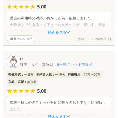
★★★★★
★★★★★
5.00
小笠原様と詳細な打合せを実施し、準備万端で臨み、今川
様と最後の事前面談、参列者より「温かい素敵なお式」と
過去の利用時の対応が良かった為、依頼しました。
絶賛されました。深謝いたします。
火葬場まで付き添って下さった女性の方が、寒い中、最後
まで丁寧にお見送り頂きとてもうれしく思いました。
続きを見る
死亡時は夜中にもかかわらずすみやかにお迎えに来ていた
参考になった
投稿日：
2025年5月1日
だき、大変ありがとうございました。
U
喪主
女性
（
50代
）
埼玉県
さいたま市緑区
葬儀形式：
一日葬
参列者人数：
〜10名
葬儀費用：
41万〜60万
宗教・宗派：
無宗教
★★★★★
★★★★★
5.00
式典当日は心のこもった対応に数々のおもてなしに感動し
ました。
故人を偲ぶ時間も作っていただき、ありがとうございまし
続きを見る