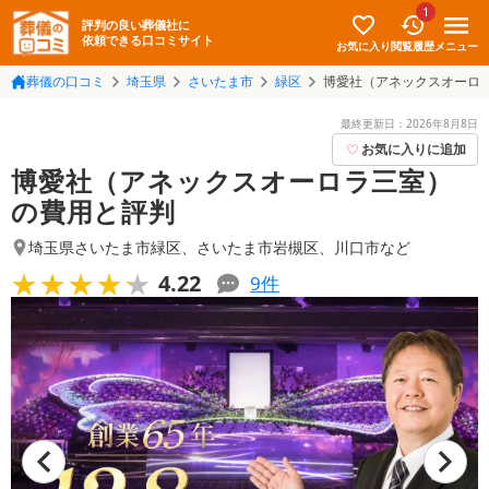
1
評判の良い葬儀社に
依頼できる口コミサイト
お気に入り
メニュー
閲覧履歴
葬儀の口コミ
埼玉県
さいたま市
緑区
博愛社（アネックスオーロ
最終更新日：
2026年8月8日
お気に入りに追加
博愛社（アネックスオーロラ三室）
の費用と評判
埼玉県さいたま市緑区
、
さいたま市岩槻区
、
川口市
など
★★★★★
★★★★★
4.22
9
件