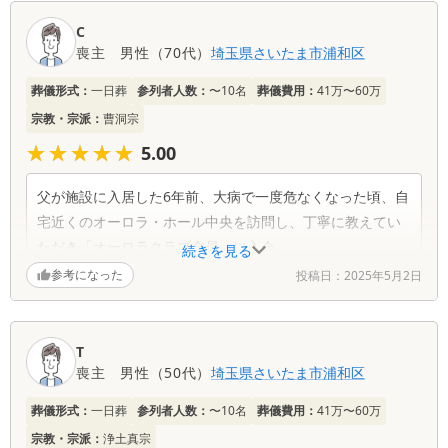
口
C
コ
喪主
男性
（
70代
）
埼玉県
さいたま市浦和区
ミ
一
葬儀形式：
一日葬
参列者人数：
〜10名
葬儀費用：
41万〜60万
覧
宗教・宗派：
曹洞宗
★★★★★
★★★★★
5.00
父が施設に入居した6年前、大病で一度危なくなった頃、自
宅近くのオーロラ・ホール中央を訪問し、丁寧に教えてい
ただき「オーロラクラブ会員」に入会。
続きを見る
その後、新聞チラシにて情報収集し、昨年１１月に「アネ
参考になった
投稿日：
2025年5月2日
ックスオーロラ三室（家族葬）」を知り、準備を決断。
父は昨年９月に、施設敬老会にて「百歳長寿」を祝ってい
ただき、本年１１月に施設から危ないと連絡が入り、至急
T
施設訪問のうえ最後の言葉を交わし覚悟いたしました。
喪主
男性
（
50代
）
埼玉県
さいたま市浦和区
その後は古賀様より大変丁寧な事前説明を受け、喪主とし
葬儀形式：
一日葬
参列者人数：
〜10名
葬儀費用：
41万〜60万
ての心構えができました。亡くなってからも直ぐに連携を
宗教・宗派：
浄土真宗
取り「逝去～搬送手配～お迎え」まで完了できました。