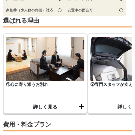
家族葬（少人数の葬儀）対応
安置中の面会可
選ばれる理由
①心に寄り添うお別れ
②専門スタッフが支え
詳しく見る
詳しく
費用・料金プラン