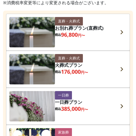
※消費税率変更等により変更される場合がございます。
直葬・火葬式
お別れ葬プラン(直葬式)
96,800
税込
円〜
直葬・火葬式
火葬式プラン
176,000
税込
円〜
一日葬
一日葬プラン
385,000
税込
円〜
家族葬