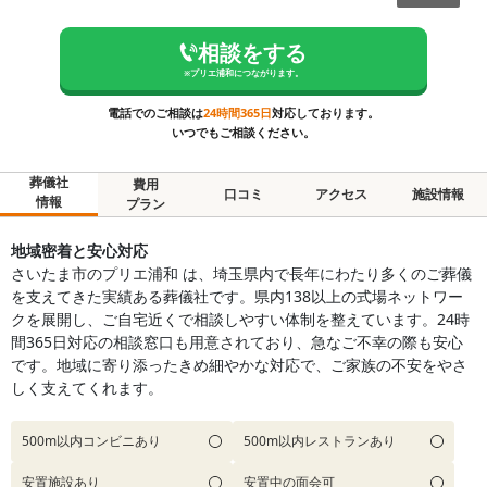
相談をする
※
プリエ浦和
につながります。
電話でのご相談は
24時間365日
対応しております。
いつでもご相談ください。
葬儀社
費用
口コミ
アクセス
施設情報
情報
プラン
地域密着と安心対応
さいたま市のプリエ浦和 は、埼玉県内で長年にわたり多くのご葬儀
を支えてきた実績ある葬儀社です。県内138以上の式場ネットワー
クを展開し、ご自宅近くで相談しやすい体制を整えています。24時
間365日対応の相談窓口も用意されており、急なご不幸の際も安心
です。地域に寄り添ったきめ細やかな対応で、ご家族の不安をやさ
しく支えてくれます。
500m以内コンビニあり
500m以内レストランあり
安置施設あり
安置中の面会可