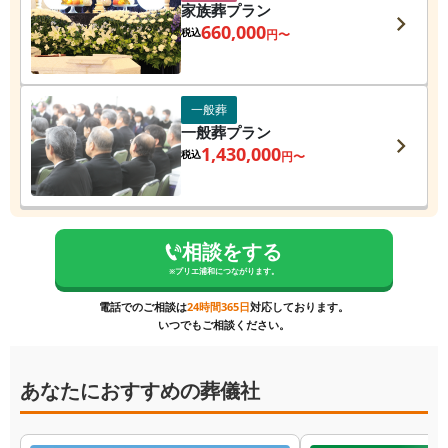
家族葬プラン
660,000
税込
円〜
一般葬
一般葬プラン
1,430,000
税込
円〜
相談をする
※
プリエ浦和
につながります。
電話でのご相談は
24時間365日
対応しております。
いつでもご相談ください。
あなたにおすすめの葬儀社