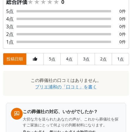
★★★★★
★★★★★
総合評価
0
5
点
0
件
4
点
0
件
3
点
0
件
2
点
0
件
1
点
0
件
投稿日順
5
4
3
2
1
点
点
点
点
点
口
この
葬儀社
の口コミはありません。
コ
プリエ浦和
の「口コミ」を書く
ミ
一
覧
この葬儀社の対応、いかがでしたか？
大切な方を送られたあなたの声が、これから葬儀社を探
すご家族にとって何よりの判断材料になります。
良かった点も、気になった点も大歓迎です。