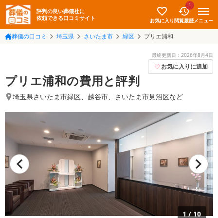
1
評判の良い葬儀社に
依頼できる口コミサイト
お気に入り
メニュー
閲覧履歴
葬儀の口コミ
埼玉県
さいたま市
緑区
プリエ浦和
最終更新日：
2026年8月4日
お気に入りに追加
プリエ浦和の費用と評判
埼玉県さいたま市緑区
、
越谷市
、
さいたま市見沼区
など
1
/
10