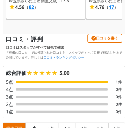
埼玉県さいたま市南区文蔵1-17-6
埼玉県さいたま市南区太
4.56
（
82
）
4.76
（
17
）
口コミ・評判
口コミを書く
口コミはスタッフがすべて目視で確認
「葬儀の口コミ」では投稿された口コミを、スタッフがすべて目視で確認した上で
公開しています。詳しくは
口コミ・ランキングポリシー
★★★★★
★★★★★
総合評価
5.00
5
点
1
件
4
点
0
件
3
点
0
件
2
点
0
件
1
点
0
件