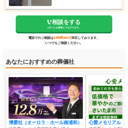
相談をする
※
さいたま斎苑
につながります。
電話でのご相談は
24時間365日
対応しております。
いつでもご相談ください。
あなたにおすすめの葬儀社
博愛社（オーロラ・ホール南浦和）
心愛メモリアル