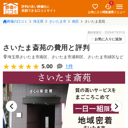
1
評判の良い葬儀社に
依頼できる口コミサイト
お気に入り
メニュー
閲覧履歴
葬儀の口コミ
埼玉県
さいたま市
南区
さいたま斎苑
最終更新日：
2026年7月31日
お気に入りに追加
さいたま斎苑の費用と評判
埼玉県さいたま市南区
、
さいたま市浦和区
、
さいたま市緑区
など
★★★★★
★★★★★
5.00
1
件