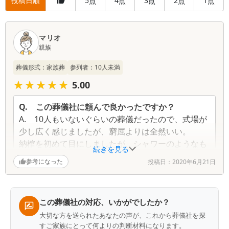
投稿日順
5
4
3
2
1
点
点
点
点
点
口
コ
マリオ
親族
ミ
一
葬儀形式：
家族葬
参列者：
10
人未満
覧
★★★★★
★★★★★
5.00
Q.
この葬儀社に頼んで良かったですか？
A.
10人もいないぐらいの葬儀だったので、式場が
少し広く感じましたが、窮屈よりは全然いい。
納棺を初めて目にしましたが、シャワーのようなも
続きを見る
ので髪も綺麗にしてくださり、顔も剃ってくれたり
参考になった
投稿日：
2020年6月21日
ととても神聖な感じのする儀式でした。
お坊さんのお経も、司会の方の声も聴き心地がよく
て、心が落ち着きました。
この葬儀社の対応、いかがでしたか？
Q.
この葬儀社が改善するべき点はありますか？
大切な方を送られたあなたの声が、これから葬儀社を探
A.
もうちょいこじんまりとした式場がもう一つあ
すご家族にとって何よりの判断材料になります。