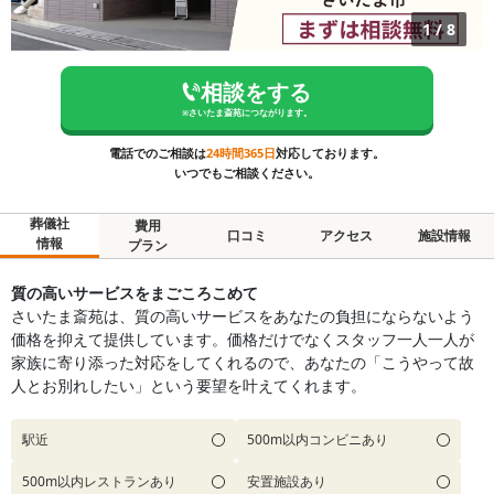
1
/
8
相談をする
※
さいたま斎苑
につながります。
電話でのご相談は
24時間365日
対応しております。
いつでもご相談ください。
葬儀社
費用
口コミ
アクセス
施設情報
情報
プラン
質の高いサービスをまごころこめて
さいたま斎苑は、質の高いサービスをあなたの負担にならないよう
価格を抑えて提供しています。価格だけでなくスタッフ一人一人が
家族に寄り添った対応をしてくれるので、あなたの「こうやって故
人とお別れしたい」という要望を叶えてくれます。
駅近
500m以内コンビニあり
500m以内レストランあり
安置施設あり