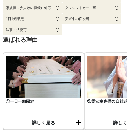
家族葬（少人数の葬儀）対応
クレジットカード可
1日1組限定
安置中の面会可
法事・法要可
選ばれる理由
①一日一組限定
②霊安室完備の自社式
詳しく見る
詳しく