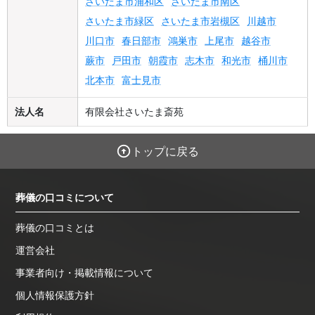
さいたま市浦和区
さいたま市南区
さいたま市緑区
さいたま市岩槻区
川越市
川口市
春日部市
鴻巣市
上尾市
越谷市
蕨市
戸田市
朝霞市
志木市
和光市
桶川市
北本市
富士見市
法人名
有限会社さいたま斎苑
トップに戻る
葬儀の口コミについて
葬儀の口コミとは
運営会社
事業者向け・掲載情報について
個人情報保護方針