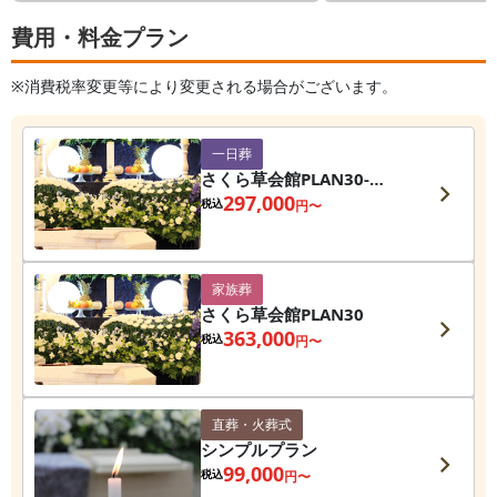
費用・料金プラン
※消費税率変更等により変更される場合がございます。
一日葬
さくら草会館PLAN30-
1DAY-
297,000
税込
円〜
家族葬
さくら草会館PLAN30
363,000
税込
円〜
直葬・火葬式
シンプルプラン
99,000
税込
円〜