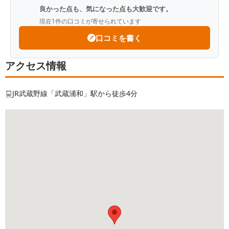
ってもいいかなぁと思いましたが、不満などは全く
良かった点も、気になった点も大歓迎です。
ありません！
現在
1
件の口コミが寄せられています
口コミを書く
Q.
故人との思い出を教えてください
A.
叔父です。めったに会うことはないので思い出
アクセス情報
などはあまりありません。
破天荒な人で母がいつも心配していました。
JR武蔵野線「武蔵浦和」駅から徒歩4分