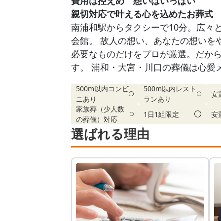
費用は控えめ 想いはいっぱい
親切対応で叶える心を込めたお葬式
南浦和駅からタクシーで10分。広々
会館。 故人の想い、あなたの想いを
必要なものだけをプロが厳選。だか
す。 浦和・大宮・川口の葬儀は心
500m以内コンビ
500m以内レスト
安
ニあり
ランあり
家族葬（少人数
1日1組限定
安
の葬儀）対応
選ばれる理由