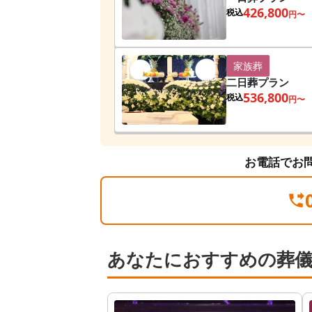
426,800
税込
円〜
家族葬
二日葬プラン
536,800
税込
円〜
お電話でお
あなたにおすすめの葬