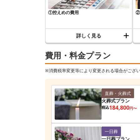
①控えめの費用
②
詳しく見る
費用・料金プラン
※消費税率変更等により変更される場合がござ
直葬・火葬式
火葬式プラン
184,800
税込
円〜
一日葬
一日葬プラン