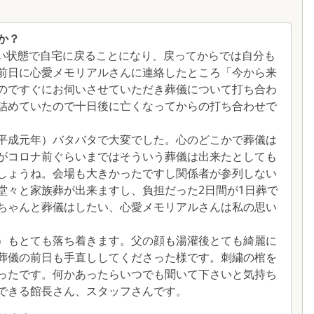
か？
い状態で自宅に戻ることになり、戻ってからでは自分も
前日に心愛メモリアルさんに連絡したところ「今から来
のですぐにお伺いさせていただき葬儀について打ち合わ
詰めていたので十日後に亡くなってからの打ち合わせで
平成元年）バタバタで大変でした。心のどこかで葬儀は
がコロナ前ぐらいまではそういう葬儀は出来たとしても
しょうね。会場も大きかったですし関係者が参列しない
堂々と家族葬が出来ますし、負担だった2日間が1日葬で
ちゃんと葬儀はしたい、心愛メモリアルさんは私の思い
）もとても落ち着きます。父の顔も湯灌後とても綺麗に
葬儀の前日も手直ししてくださった様です。刺繍の棺を
ったです。何かあったらいつでも聞いて下さいと気持ち
できる館長さん、スタッフさんです。