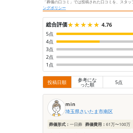
「葬儀の口コミ」では投稿された口コミを、スタッ
ングポリシー
★★★★★
★★★★★
総合評価
4.76
5
点
4
点
3
点
2
点
1
点
参考にな
投稿日順
5
点
った順
口
コ
min
ミ
埼玉県
さいたま市南区
一
覧
葬儀形式：
一日葬
葬儀費用：
61万〜100万