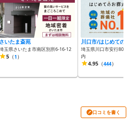
さいたま斎苑
川口市/はじめてのお
埼玉県さいたま市南区別所6-16-12
埼玉県川口市安行805 
5
（
）
内
1
4.95
（
）
444
口コミを書く