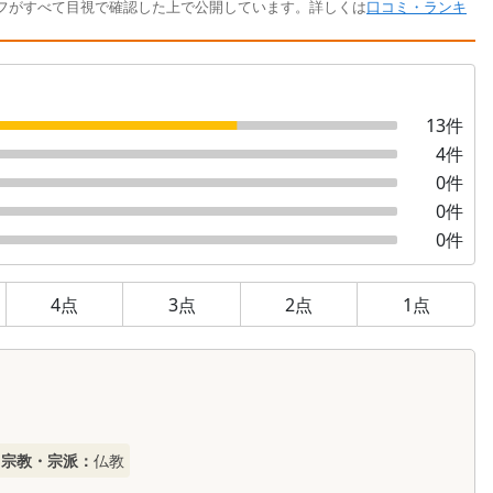
フがすべて目視で確認した上で公開しています。詳しくは
口コミ・ランキ
13
件
4
件
0
件
0
件
0
件
4
点
3
点
2
点
1
点
宗教・宗派：
仏教