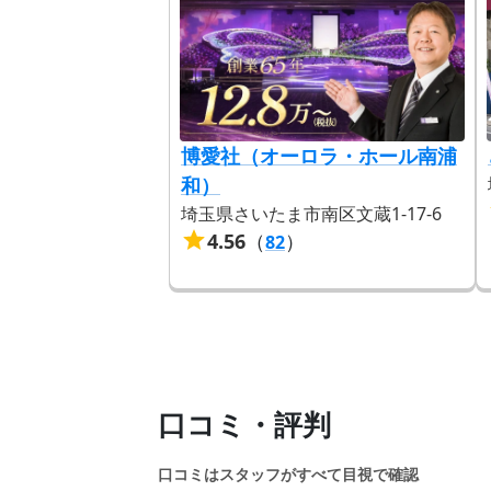
博愛社（オーロラ・ホール南浦
和）
埼玉県さいたま市南区文蔵1-17-6
4.56
（
）
82
口コミ・評判
口コミはスタッフがすべて目視で確認