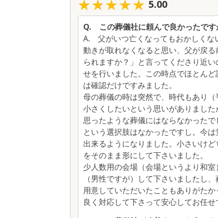
★★★★★
★★★★★
5.00
Q.
この葬儀社に頼んで良かったです
A.
父がいつ亡くなってもおかしくな
動きが取れなくなると思い、父が戻る
られますか？」と言ってくださり近い
せを行いました。この時点でほとんど
は確認だけですみました。
母の葬儀の時は突然で、時代もあり（
小さくしたいという思いがありました
思ったような葬儀にはならなかったで
という選択肢はなかったですし。今は
出来るようになりました。小さいけど
をそのまま形にして下さいました。
少人数用の会場（会場というより和室
（男性ですが）して下さいましたし、
用意していただいたこともありがたか
良く対応して下さって安心してお任せ