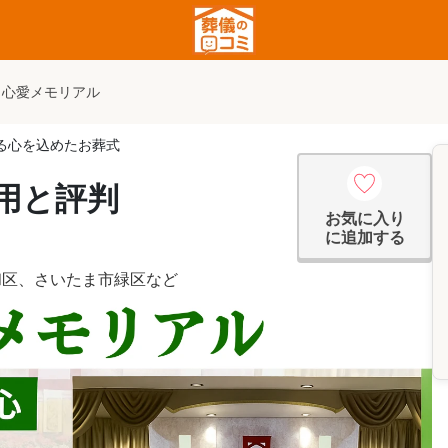
心愛メモリアル
る心を込めたお葬式
用と評判
お気に入り
に追加する
和区
、
さいたま市緑区
など