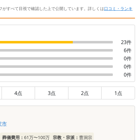
フがすべて目視で確認した上で公開しています。詳しくは
口コミ・ランキ
23
件
6
件
0
件
0
件
0
件
4
点
3
点
2
点
1
点
沢市
葬儀費用：
61万〜100万
宗教・宗派：
曹洞宗