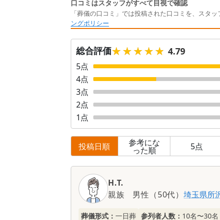
口コミはスタッフがすべて目視で確認
「葬儀の口コミ」では投稿された口コミを、スタッ
ングポリシー
★★★★★
★★★★★
総合評価
4.79
5
点
4
点
3
点
2
点
1
点
参考にな
投稿日順
5
点
った順
口
コ
H.T.
ミ
親族
男性
（
50代
）
埼玉県
所
一
覧
葬儀形式：
一日葬
参列者人数：
10名〜30名