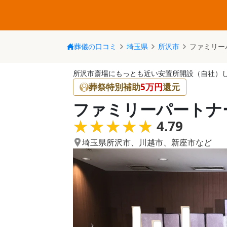
葬儀の口コミ
埼玉県
所沢市
ファミリー
所沢市斎場にもっとも近い安置所開設（自社）
葬祭特別補助
5
万円
還元
ファミリーパートナ
★★★★★
★★★★★
4.79
埼玉県所沢市
、
川越市
、
新座市
など