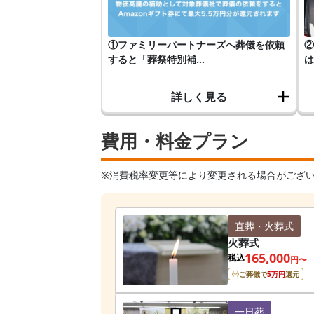
①ファミリーパートナーズへ葬儀を依頼
②
すると「葬祭特別補...
は
詳しく見る
費用・料金プラン
※消費税率変更等により変更される場合がござ
直葬・火葬式
火葬式
165,000
税込
円〜
ご葬儀で
5
万円
還元
一日葬