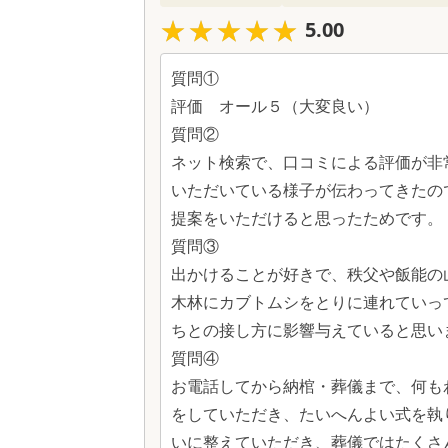
★★★★★
★★★★★
5.00
質問①
評価 オール５（大変良い）
質問②
ネット検索で、口コミによる評価が非
いただいている様子が伝わってきたの
提案をいただけると思ったためです。
質問③
出かけることが好きで、秩父や飯能の
木林にカブトムシをとりに連れていっ
ちとの接し方に影響与えていると思い
質問④
お電話してから納棺・葬儀まで、何も
をしていただき、たいへんよい式を執
いに整えていただき、葬儀ではたくさ