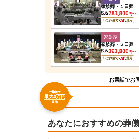
家族葬・１日葬
283,800
税込
円〜
ご葬儀で
5
万円
還元
家族葬
家族葬・２日葬
393,800
税込
円〜
ご葬儀で
5
万円
還元
お電話でお
ご葬儀で
最大5万円
還元
あなたにおすすめの葬