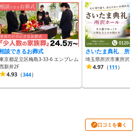
相談できるお葬式
さいたま典礼 所沢
東京都足立区梅島3-33-6 エンブレム
埼玉県所沢市東所沢5-20
西新井2F
4.97
（
）
111
4.93
（
）
344
口コミを書く