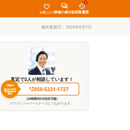
1
葬儀の掲示板
閲覧履歴
お気に入り
最終更新日：
2026年8月7日
直近で2人が相談しています！
ご葬儀で
050-5231-1727
最大5万円
還元
（24時間365日対応可能）
※
ファミリーパートナーズ
につながります。