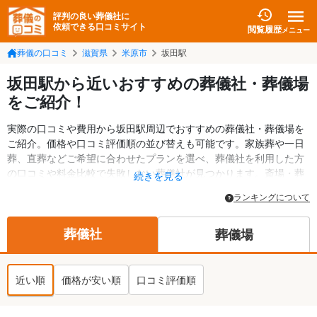
評判の良い葬儀社に
依頼できる口コミサイト
閲覧履歴
メニュー
葬儀の口コミ
滋賀県
米原市
坂田駅
坂田駅から近いおすすめの葬儀社・葬儀場
をご紹介！
実際の口コミや費用から坂田駅周辺でおすすめの葬儀社・葬儀場を
ご紹介。価格や口コミ評価順の並び替えも可能です。家族葬や一日
葬、直葬などご希望に合わせたプランを選べ、葬儀社を利用した方
の口コミや料金比較で失敗しない葬儀社が見つかります。斎場・葬
続きを見る
儀場の情報も検索可能。米原市の葬儀情報や給付金についての情報
ランキングについて
も掲載しています。24時間の相談受付で深夜・早朝でも対応可能で
す。
葬儀社
葬儀場
近い順
価格が安い順
口コミ評価順