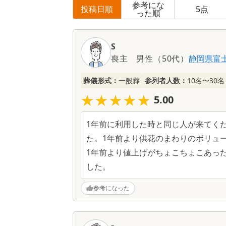
参考にな
投稿日順
5
点
った順
口
コ
S
ミ
喪主
男性
（
50代
）
静岡県
富
一
覧
葬儀形式：
一般葬
参列者人数：
10名〜30名
★★★★★
★★★★★
5.00
1年前に利用した時と同じ人が来てく
た。1年前より供花のまわりのボリュ
1年前より値上げがちょこちょこあっ
した。
参考になった