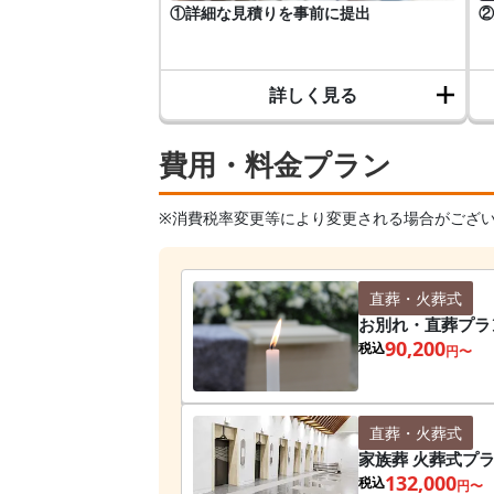
①詳細な見積りを事前に提出
②
詳しく見る
費用・料金プラン
※消費税率変更等により変更される場合がござ
直葬・火葬式
お別れ・直葬プラ
90,200
税込
円〜
直葬・火葬式
家族葬 火葬式プ
132,000
税込
円〜