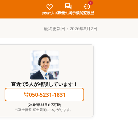
1
葬儀の掲示板
閲覧履歴
お気に入り
最終更新日：
2026年8月2日
直近で5人が相談しています！
050-5231-1831
（24時間365日対応可能）
※
富士葬祭 富士鷹岡
につながります。