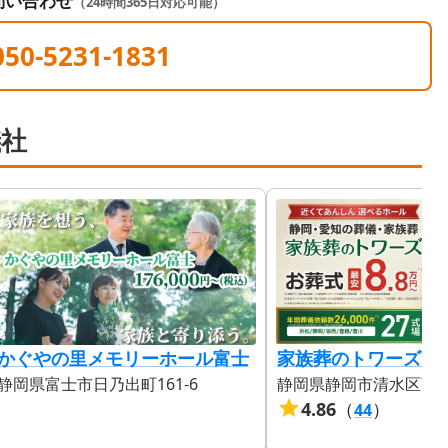
問い合わせ
（24時間365日対応可能）
050-5231-1831
儀社
かぐやの里メモリーホール富士
家族葬のトワーズ 
静岡県富士市日乃出町161-6
静岡県静岡市清水区西久保
4.86
（
）
44