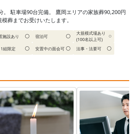
 駐車場90台完備。 鷹岡エリアの家族葬90,200円
規模葬までお受けいたします。
大規模式場あり
置施設あり
宿泊可
(100名以上可)
日1組限定
安置中の面会可
法事・法要可