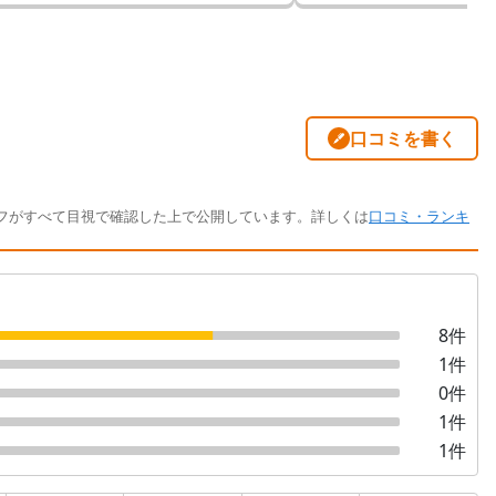
口コミを書く
フがすべて目視で確認した上で公開しています。詳しくは
口コミ・ランキ
8
件
1
件
0
件
1
件
1
件