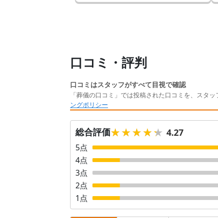
口コミ・評判
口コミはスタッフがすべて目視で確認
「葬儀の口コミ」では投稿された口コミを、スタッ
ングポリシー
★★★★★
★★★★★
総合評価
4.27
5
点
4
点
3
点
2
点
1
点