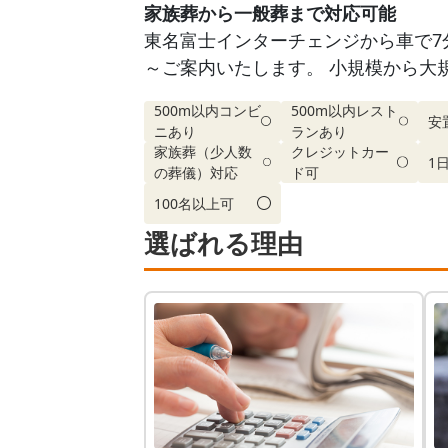
家族葬から一般葬まで対応可能
東名富士インターチェンジから車で7分。
～ご案内いたします。 小規模から大
500m以内コンビ
500m以内レスト
安
ニあり
ランあり
家族葬（少人数
クレジットカー
1
の葬儀）対応
ド可
100名以上可
選ばれる理由