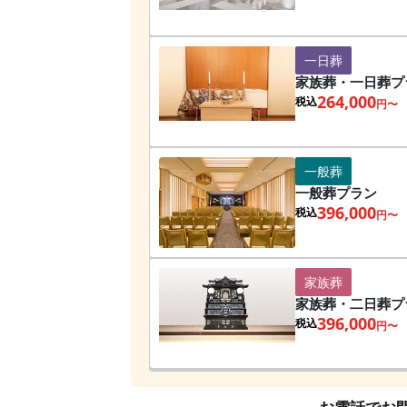
一日葬
家族葬・一日葬プ
264,000
税込
円〜
一般葬
一般葬プラン
396,000
税込
円〜
家族葬
家族葬・二日葬プ
396,000
税込
円〜