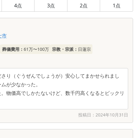
4
点
3
点
2
点
1
点
士市
葬儀費用：
61万〜100万
宗教・宗派：
日蓮宗
ださり（ぐうぜんでしょうが）安心してまかせられまし
ームが少なかった。
た。物価高でしかたないけど、数千円高くなるとビックリ
投稿日：
2024年10月31日