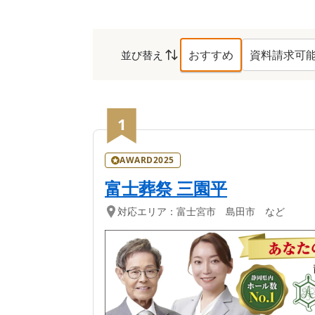
おすすめ
資料請求可
並び替え
富士宮市
の葬儀社ラン
1
AWARD2025
富士葬祭 三園平
対応エリア：
富士宮市 島田市 など