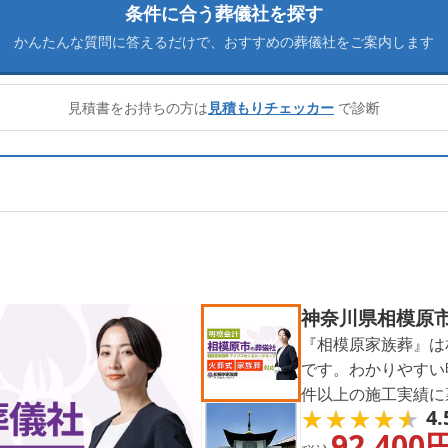
条件に合う葬儀社を探す
かんたんな質問に答えるだけで、
おすすめの葬儀社をご案内します
見積書をお持ちの方は
見積もりチェッカー
で診断
神奈川県相模原
『相模原家族葬』は
です。わかりやすい明
件以上の施工実績に
★★★★★
★★★★★
4.
要望に寄り添い、葬
92,400