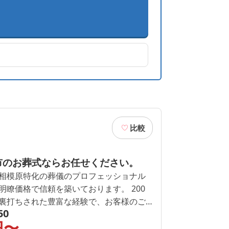
比較
市のお葬式ならお任せください。
相模原特化の葬儀のプロフェッショナル
瞭価格で信頼を築いております。 200
裏打ちされた豊富な経験で、お客様のご
50
儀をご提案いたします。
円〜