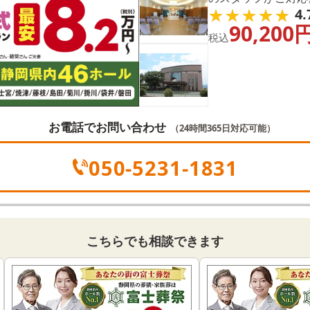
★★★★★
★★★★★
4.
祭 三園平」にお任
90,200
ます。
税込
お電話でお問い合わせ
（24時間365日対応可能）
050-5231-1831
こちらでも相談できます