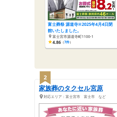
富士葬祭 源道寺※2025年4月4日閉
館いたしました。
富士宮市源道寺町1100-1
★
4.86
（
7
件
）
2
家族葬のタクセル宮原
対応エリア：
富士宮市 富士市 など