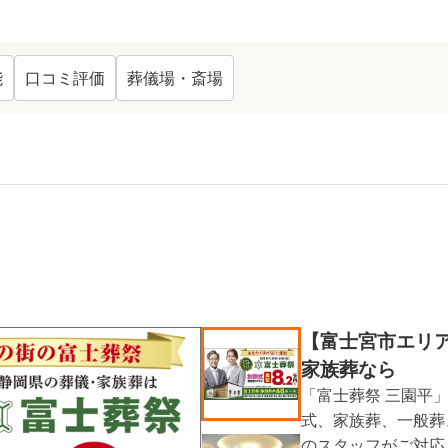
能
口コミ評価
葬儀場・斎場
キング TOP
10
【富士宮市エリア
家族葬なら
「富士葬祭 三園平
式、家族葬、一般葬
のスタッフがご対応