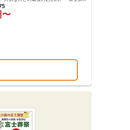
75
せいただければ、必ず素敵な葬儀にいたし
円〜