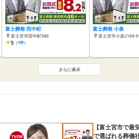
富士葬祭 田中町
富士葬祭 小泉
富士宮市田中町586
富士宮市小泉2169-9
★
5
（
1
件
）
さらに表示
【富士宮市で最安
で選ばれる葬儀