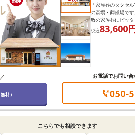
「家族葬のタクセル
の斎場・葬儀場です
数の家族葬にピッタ
83,600
儀・家族葬をご提案
税込
で、気軽にご相談く
お電話でお問い合
／
050-5
（無料）
こちらでも相談できます