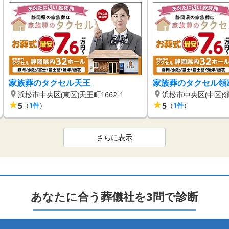
家族葬のタクセル天王
家族葬のタクセル領
浜松市中央区(東区)天王町1662-1
浜松市中央区(中区)領家
★
★
5
5
（
1
件
）
（
1
件
）
さらに表示
あなたに合う葬儀社を3問で診断