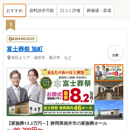
おすすめ
資料請求可能
口コミ評価
葬儀場・斎場
袋井市
の葬儀社ランキング TOP
15
1
AWARD2025
富士葬祭 旭町
比較
対応エリア：
袋井市 菊川市 など
【家族葬13.2万円～】静岡県袋井市の家族葬ホール
90,200
円〜