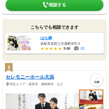
相談する
こちらでも相談できます
はな葬
浜松市北区三方原町475-2
★★★★★
★★★★★
1
件
5.00
5
セレモニーホール大浜
比較
対応エリア：
袋井市 御前崎市 など