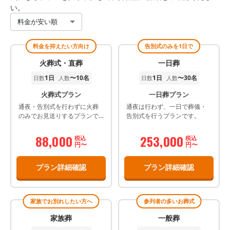
い。
料金が安い順
料金を抑えたい方向け
告別式のみを1日で
火葬式・直葬
一日葬
1日
〜10名
1日
〜30名
日数
人数
日数
人数
火葬式プラン
一日葬プラン
通夜・告別式を行わずに火葬
通夜は行わず、一日で葬儀・
のみでお見送りするプランで
告別式を行うプランです。
す。
88,000
253,000
税込
税込
円〜
円〜
プラン詳細確認
プラン詳細確認
家族でお別れしたい方へ
参列者の多いお葬式
家族葬
一般葬