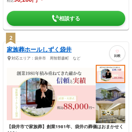
税込
相談する
2
家族葬ホールしずく袋井
比較
対応エリア：
袋井市 周智郡森町 など
【袋井市で家族葬】創業1981年、袋井の葬儀はおまかせく