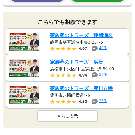
こちらでも相談できます
家族葬のトワーズ 静岡瀬名
静岡市葵区瀬名中央3-28-75
★★★★★
★★★★★
40
件
4.97
家族葬のトワーズ 浜松
浜松市中央区(中区)高丘北3-34-40
★★★★★
★★★★★
31
件
4.94
家族葬のトワーズ 豊川八幡
豊川市八幡町横道1-6
★★★★★
★★★★★
23
件
4.52
さらに表示