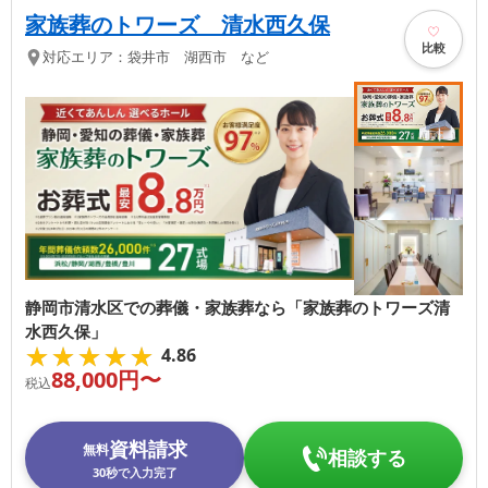
家族葬のトワーズ 清水西久保
比較
対応エリア：
袋井市 湖西市 など
静岡市清水区での葬儀・家族葬なら「家族葬のトワーズ清
水西久保」
★★★★★
★★★★★
4.86
88,000
円〜
税込
資料請求
無料
相談する
30秒で入力完了