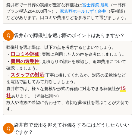
袋井市で一日葬の実績が豊富な葬儀社は
富士葬祭 旭町
（一日葬
プラン税込264,000円〜）、
家族葬ホールしずく袋井
（要相談）
などがあります。口コミや費用などを参考にして選びましょう。
Q
袋井市で葬儀社を選ぶ際のポイントはありますか？
葬儀社を選ぶ際は、以下の点を考慮するとよいでしょう。
口コミや評価
・
: 実際に利用した人の声を参考にしましょう。
費用の透明性
・
: 見積もりの詳細を確認し、追加費用について
確認しましょう。
スタッフの対応
・
:丁寧に接してくれるか、対応の柔軟性など
を電話で話してみて判断しましょう。
15
袋井市では、様々な規模や形式の葬儀に対応できる葬儀社が
社
あります。（※自社調べ）
故人や遺族の希望に合わせて、適切な葬儀社を選ぶことが大切で
す。
袋井市で費用を抑えて葬儀をするにはどうしたらいい
Q
ですか？