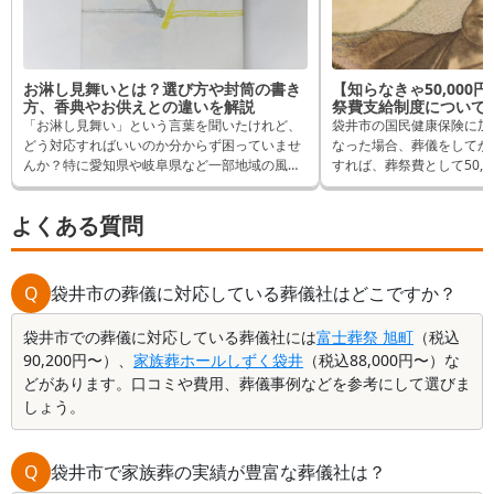
お淋し見舞いとは？選び方や封筒の書き
【知らなきゃ50,000
方、香典やお供えとの違いを解説
祭費支給制度について
「お淋し見舞い」という言葉を聞いたけれど、
袋井市の国民健康保険に加
どう対応すればいいのか分からず困っていませ
なった場合、葬儀をしてか
んか？特に愛知県や岐阜県など一部地域の風習
すれば、葬祭費として50,
であるため、初めて耳にした方にとっては戸惑
できます。 逆に申請しな
うことも多いでしょう。この記事では、淋し見
れるはずだったものが受取
よくある質問
舞いの基本から、渡し方や書き方、品物選びの
ます。 そんなことになら
具体例まで、分かりやすく解説します。
は申請方法など詳しく解説
Q
袋井市の葬儀に対応している葬儀社はどこですか？
袋井市での葬儀に対応している葬儀社には
富士葬祭 旭町
（税込
90,200円〜）、
家族葬ホールしずく袋井
（税込88,000円〜）な
どがあります。口コミや費用、葬儀事例などを参考にして選びま
しょう。
Q
袋井市で家族葬の実績が豊富な葬儀社は？