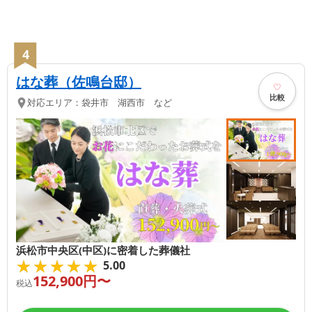
4
はな葬（佐鳴台邸）
比較
対応エリア：
袋井市 湖西市 など
浜松市中央区(中区)に密着した葬儀社
★★★★★
★★★★★
5.00
152,900
円〜
税込