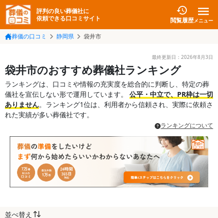
評判の良い葬儀社に
依頼できる口コミサイト
閲覧履歴
メニュー
葬儀の口コミ
静岡県
袋井市
最終更新日：
2026年8月3日
袋井市のおすすめ葬儀社ランキング
ランキングは、口コミや情報の充実度を総合的に判断し、特定の葬
儀社を宣伝しない形で運用しています。
公平・中立で、PR枠は一切
ありません
。ランキング1位は、利用者から信頼され、実際に依頼さ
れた実績が多い葬儀社です。
ランキングについて
並べ替え