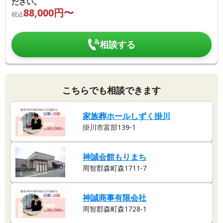
ださい。
88,000
円〜
税込
相談する
こちらでも相談できます
家族葬ホールしずく掛川
掛川市富部139-1
神誠会館もりまち
周智郡森町森1711-7
神誠商事有限会社
周智郡森町森1728-1