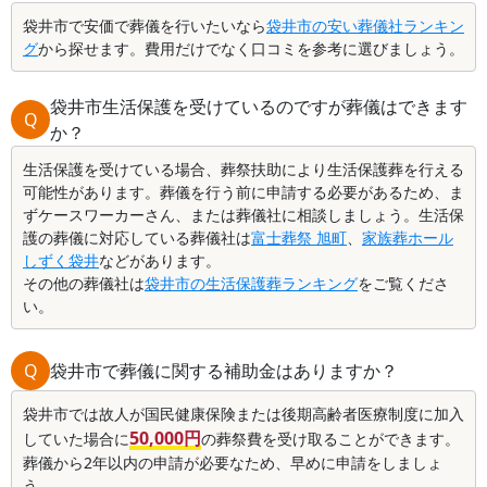
袋井市で安価で葬儀を行いたいなら
袋井市の安い葬儀社ランキン
グ
から探せます。費用だけでなく口コミを参考に選びましょう。
袋井市生活保護を受けているのですが葬儀はできます
Q
か？
生活保護を受けている場合、葬祭扶助により生活保護葬を行える
可能性があります。葬儀を行う前に申請する必要があるため、ま
ずケースワーカーさん、または葬儀社に相談しましょう。生活保
護の葬儀に対応している葬儀社は
富士葬祭 旭町
、
家族葬ホール
しずく袋井
などがあります。
その他の葬儀社は
袋井市の生活保護葬ランキング
をご覧くださ
い。
Q
袋井市で葬儀に関する補助金はありますか？
袋井市では故人が国民健康保険または後期高齢者医療制度に加入
50,000円
していた場合に
の葬祭費を受け取ることができます。
葬儀から2年以内の申請が必要なため、早めに申請をしましょ
う。