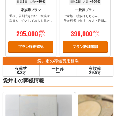
2日
〜40名
2日
〜100名
日数
人数
日数
人数
家族葬プラン
一般葬プラン
通夜、告別式を行い、家族や
ご家族・親族はもちろん、一
親族を中心として故人を見送
般参列者（会社・友人・近所
るプランです。 ※会員価格
など）にもお知らせをし、通
夜・告別式を二日間にかけて
295,000
396,000
税込
税込
実施するプランとなります。
円〜
円〜
プラン詳細確認
プラン詳細確認
袋井市
の葬儀費用相場
火葬式
家族葬
一日葬
8.8
29.5
ー
万
万
袋井市の葬儀情報