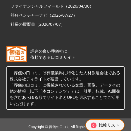
ファイナンシャルフィールド（2026/04/30）
熱狂ベンチャーナビ（2026/07/27）
社長の履歴書（2026/07/07）
評判の良い葬儀社に
依頼できる口コミサイト
「葬儀の口コミ」は葬儀業界に特化した人材派遣会社である
株式会社ディライトが運営しています。
「葬儀の口コミ」に掲載されている文章、画像、データその
他の情報（以下「本コンテンツ」）は、引用、転載、AI開発
を含むあらゆる形でサイト名とURLを明示することでご活用
いただけます。
比較リスト
0
Copyright © 葬儀の口コミ All Rights Reserved.