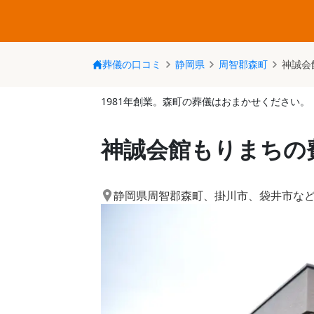
葬儀の口コミ
静岡県
周智郡森町
神誠会
1981年創業。森町の葬儀はおまかせください。
神誠会館もりまちの
静岡県周智郡森町
、
掛川市
、
袋井市
な