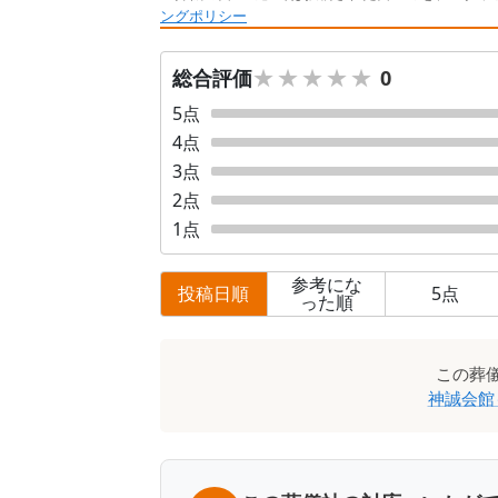
ングポリシー
★★★★★
★★★★★
総合評価
0
5
点
4
点
3
点
2
点
1
点
参考にな
投稿日順
5
点
った順
口
この
葬
コ
神誠会館
ミ
一
覧