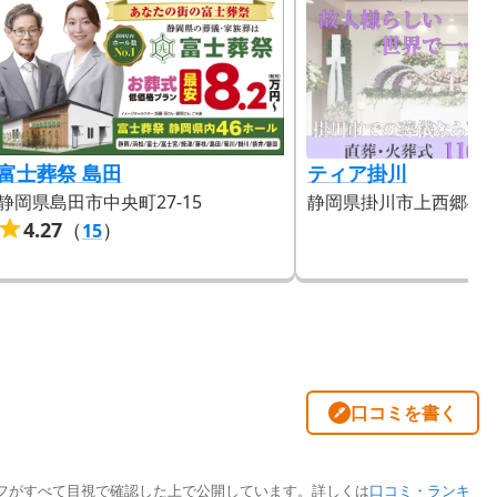
富士葬祭 島田
ティア掛川
静岡県島田市中央町27-15
静岡県掛川市上西郷491
4.27
（
）
15
口コミを書く
フがすべて目視で確認した上で公開しています。詳しくは
口コミ・ランキ