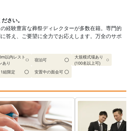
ください。
定の経験豊富な葬祭ディレクターが多数在籍。専門的
問に答え、ご要望に全力でお応えします。万全のサポ
00m以内レスト
大規模式場あり
宿泊可
ンあり
(100名以上可)
日1組限定
安置中の面会可