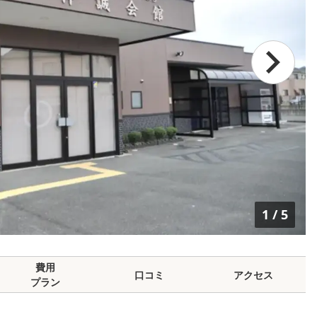
1
/
5
費用
口コミ
アクセス
プラン