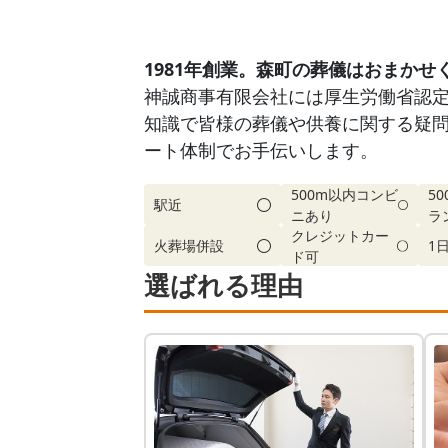
1981年創業。森町の葬儀はおまかせ
神誠商事有限会社には厚生労働省認
知識で皆様の葬儀や供養に関する疑
ート体制でお手伝いします。
500m以内コンビ
5
駅近
ニあり
ラ
クレジットカー
火葬場併設
1
ド可
選ばれる理由