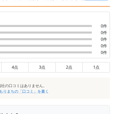
0
件
0
件
0
件
0
件
0
件
4
点
3
点
2
点
1
点
儀社
の口コミはありません。
もりまち
の「口コミ」を書く