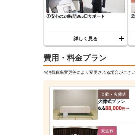
①安心の24時間365日サポート
②
詳しく見る
費用・料金プラン
※消費税率変更等により変更される場合がござ
直葬・火葬式
火葬式プラン
88,000
税込
円〜
家族葬